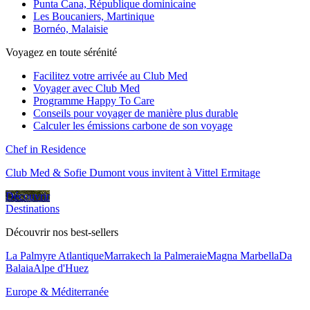
Punta Cana, République dominicaine
Les Boucaniers, Martinique
Bornéo, Malaisie
Voyagez en toute sérénité
Facilitez votre arrivée au Club Med
Voyager avec Club Med
Programme Happy To Care
Conseils pour voyager de manière plus durable
Calculer les émissions carbone de son voyage
Chef in Residence
Club Med & Sofie Dumont vous invitent à Vittel Ermitage
Découvrir
Destinations
Découvrir nos best-sellers
La Palmyre Atlantique
Marrakech la Palmeraie
Magna Marbella
Da
Balaia
Alpe d'Huez
Europe & Méditerranée