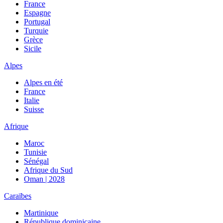
France
Espagne
Portugal
Turquie
Grèce
Sicile
Alpes
Alpes en été
France
Italie
Suisse
Afrique
Maroc
Tunisie
Sénégal
Afrique du Sud
Oman | 2028
Caraïbes
Martinique
République dominicaine