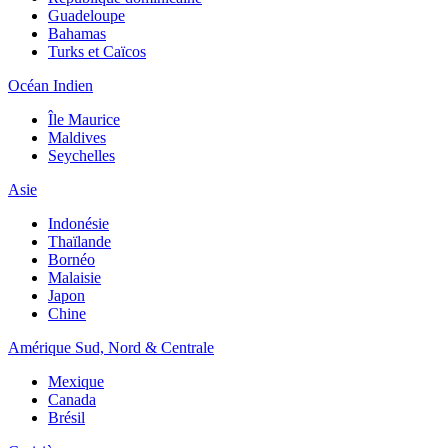
Guadeloupe
Bahamas
Turks et Caïcos
Océan Indien
Île Maurice
Maldives
Seychelles
Asie
Indonésie
Thaïlande
Bornéo
Malaisie
Japon
Chine
Amérique Sud, Nord & Centrale
Mexique
Canada
Brésil