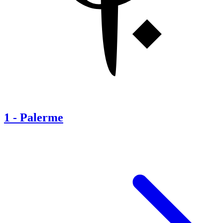
1
-
Palerme