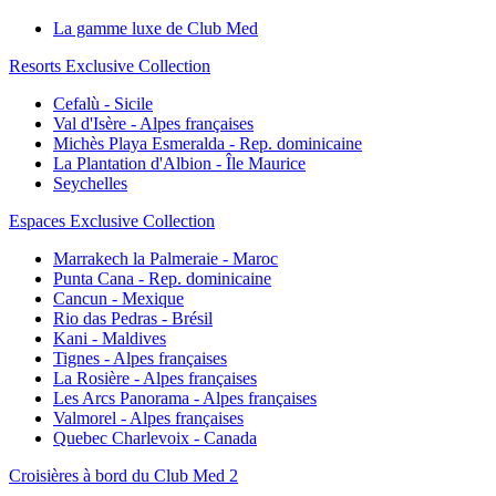
La gamme luxe de Club Med
Resorts Exclusive Collection
Cefalù - Sicile
Val d'Isère - Alpes françaises
Michès Playa Esmeralda - Rep. dominicaine
La Plantation d'Albion - Île Maurice
Seychelles
Espaces Exclusive Collection
Marrakech la Palmeraie - Maroc
Punta Cana - Rep. dominicaine
Cancun - Mexique
Rio das Pedras - Brésil
Kani - Maldives
Tignes - Alpes françaises
La Rosière - Alpes françaises
Les Arcs Panorama - Alpes françaises
Valmorel - Alpes françaises
Quebec Charlevoix - Canada
Croisières à bord du Club Med 2