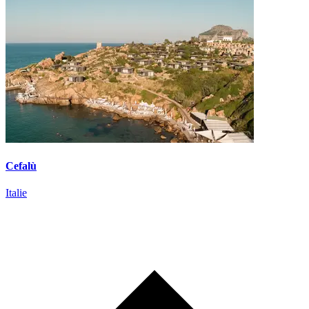
Cefalù
Italie