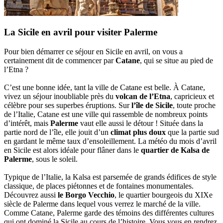
La Sicile en avril pour visiter Palerme
Pour bien démarrer ce séjour en Sicile en avril, on vous a
certainement dit de commencer par
Catane
, qui se situe au pied de
l’Etna ?
C’est une bonne idée, tant la ville de Catane est belle. À Catane,
vivez un séjour inoubliable près du
volcan de l’Etna
, capricieux et
célèbre pour ses superbes éruptions. Sur
l’île de Sicile
, toute proche
de l’Italie, Catane est une ville qui rassemble de nombreux points
d’intérêt, mais
Palerme
vaut elle aussi le détour ! Située dans la
partie nord de l’île, elle jouit d’un
climat plus doux
que la partie sud
en gardant le même taux d’ensoleillement. La météo du mois d’avril
en Sicile est alors idéale pour flâner dans le
quartier de Kalsa de
Palerme
, sous le soleil.
Typique de l’Italie, la Kalsa est parsemée de grands édifices de style
classique, de places piétonnes et de fontaines monumentales.
Découvrez aussi
le Borgo Vecchio
, le quartier bourgeois du XIXe
siècle de Palerme dans lequel vous verrez le marché de la ville.
Comme Catane, Palerme garde des témoins des différentes cultures
qui ont dominé la Sicile au cours de l’histoire. Vous vous en rendrez