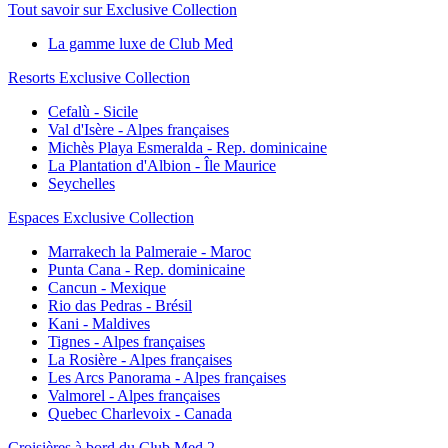
Tout savoir sur Exclusive Collection
La gamme luxe de Club Med
Resorts Exclusive Collection
Cefalù - Sicile
Val d'Isère - Alpes françaises
Michès Playa Esmeralda - Rep. dominicaine
La Plantation d'Albion - Île Maurice
Seychelles
Espaces Exclusive Collection
Marrakech la Palmeraie - Maroc
Punta Cana - Rep. dominicaine
Cancun - Mexique
Rio das Pedras - Brésil
Kani - Maldives
Tignes - Alpes françaises
La Rosière - Alpes françaises
Les Arcs Panorama - Alpes françaises
Valmorel - Alpes françaises
Quebec Charlevoix - Canada
Croisières à bord du Club Med 2