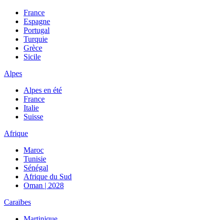
France
Espagne
Portugal
Turquie
Grèce
Sicile
Alpes
Alpes en été
France
Italie
Suisse
Afrique
Maroc
Tunisie
Sénégal
Afrique du Sud
Oman | 2028
Caraïbes
Martinique