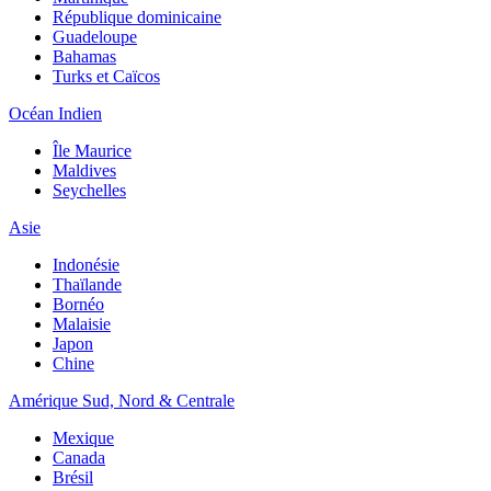
République dominicaine
Guadeloupe
Bahamas
Turks et Caïcos
Océan Indien
Île Maurice
Maldives
Seychelles
Asie
Indonésie
Thaïlande
Bornéo
Malaisie
Japon
Chine
Amérique Sud, Nord & Centrale
Mexique
Canada
Brésil