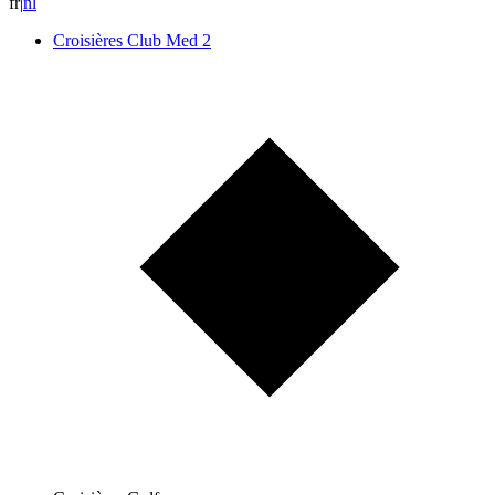
fr
|
n
l
Croisières Club Med 2