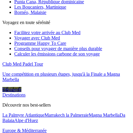
Punta Cana, République dominicaine
Les Boucaniers, Martinique
Bornéo, Malaisie
Voyagez en toute sérénité
Facilitez votre arrivée au Club Med
Voyager avec Club Med
Programme Happy To Care
Conseils pour voyager de manière plus durable
Calculer les émissions carbone de son voyage
Club Med Padel Tour
Une compétition en plusieurs étapes, jusqu'à la Finale a Magna
Marbella
Découvrir
Destinations
Découvrir nos best-sellers
La Palmyre Atlantique
Marrakech la Palmeraie
Magna Marbella
Da
Balaia
Alpe d'Huez
Europe & Méditerranée