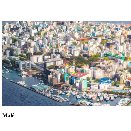
Accessible en bateau depuis votre Resort Club Med Kani,
Maradhoo
.
Laissez-vous émerveiller par le ballet gracieux d'une raie manta en
rejoignant Maradhoo. Ce joyau préservé de l'océan Indien vous
invite à vivre des moments sous-marins inoubliables. Des clubs de
plongée chaleureux vous accueillent et vous accompagnent sur
place. Niché à l'ouest de l'atoll Addu, ce site naturel harmonieux est
accessible en bateau depuis votre Resort Club Med Kani.
Malé