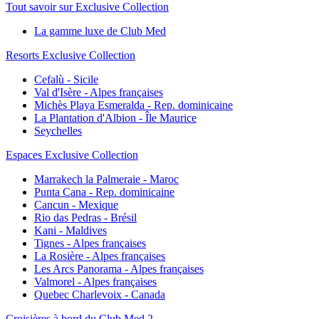
Tout savoir sur Exclusive Collection
La gamme luxe de Club Med
Resorts Exclusive Collection
Cefalù - Sicile
Val d'Isère - Alpes françaises
Michès Playa Esmeralda - Rep. dominicaine
La Plantation d'Albion - Île Maurice
Seychelles
Espaces Exclusive Collection
Marrakech la Palmeraie - Maroc
Punta Cana - Rep. dominicaine
Cancun - Mexique
Rio das Pedras - Brésil
Kani - Maldives
Tignes - Alpes françaises
La Rosière - Alpes françaises
Les Arcs Panorama - Alpes françaises
Valmorel - Alpes françaises
Quebec Charlevoix - Canada
Croisières à bord du Club Med 2