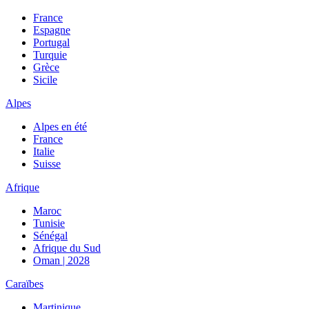
France
Espagne
Portugal
Turquie
Grèce
Sicile
Alpes
Alpes en été
France
Italie
Suisse
Afrique
Maroc
Tunisie
Sénégal
Afrique du Sud
Oman | 2028
Caraïbes
Martinique