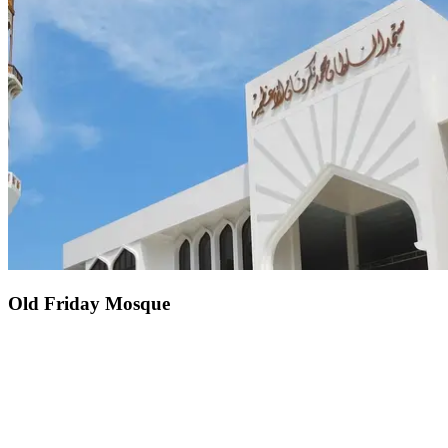
Entre les atolls verdoyants et les eaux azurées, Malé, île vibrante et
capitale maldivienne, semble émerger de l'océan. Autour des
merveilles naturelles de l'archipel, elle déploie ses bâtiments colorés.
Laissez-vous porter par le rythme animé de la ville, explorez chaque
recoin de l'île. Suivez les parfums d'un restaurant local, la douce
clameur des étals ou les brises tropicales. De marchés en mosquées,
de ports de pêche en palais, le cœur des Maldives bat dans les
ruelles de Malé.
Old Friday Mosque