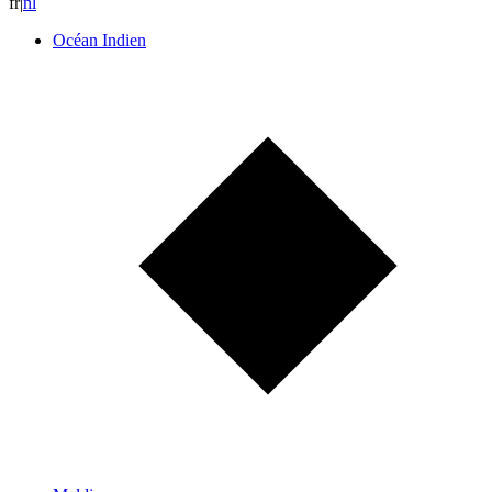
fr
|
n
l
Océan Indien