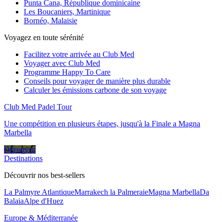
Punta Cana, République dominicaine
Les Boucaniers, Martinique
Bornéo, Malaisie
Voyagez en toute sérénité
Facilitez votre arrivée au Club Med
Voyager avec Club Med
Programme Happy To Care
Conseils pour voyager de manière plus durable
Calculer les émissions carbone de son voyage
Club Med Padel Tour
Une compétition en plusieurs étapes, jusqu'à la Finale a Magna
Marbella
Découvrir
Destinations
Découvrir nos best-sellers
La Palmyre Atlantique
Marrakech la Palmeraie
Magna Marbella
Da
Balaia
Alpe d'Huez
Europe & Méditerranée