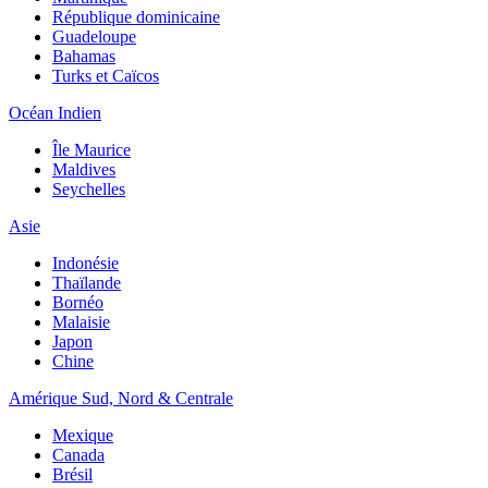
République dominicaine
Guadeloupe
Bahamas
Turks et Caïcos
Océan Indien
Île Maurice
Maldives
Seychelles
Asie
Indonésie
Thaïlande
Bornéo
Malaisie
Japon
Chine
Amérique Sud, Nord & Centrale
Mexique
Canada
Brésil