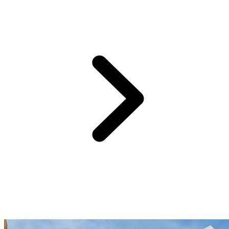
La capitale maldivienne,
Malé
.