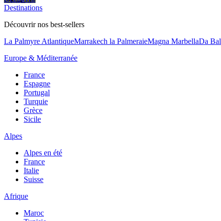
Destinations
Découvrir nos best-sellers
La Palmyre Atlantique
Marrakech la Palmeraie
Magna Marbella
Da Bal
Europe & Méditerranée
France
Espagne
Portugal
Turquie
Grèce
Sicile
Alpes
Alpes en été
France
Italie
Suisse
Afrique
Maroc