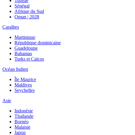
Tunisie
Sénégal
Afrique du Sud
Oman | 2028
Caraïbes
Martinique
République dominicaine
Guadeloupe
Bahamas
Turks et Caïcos
Océan Indien
Île Maurice
Maldives
Seychelles
Asie
Indonésie
Thaïlande
Bornéo
Malaisie
Japon