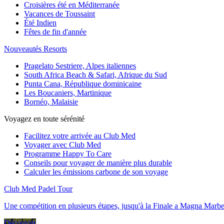
Croisières été en Méditerranée
Vacances de Toussaint
Été Indien
Fêtes de fin d'année
Nouveautés Resorts
Pragelato Sestriere, Alpes italiennes
South Africa Beach & Safari, Afrique du Sud
Punta Cana, République dominicaine
Les Boucaniers, Martinique
Bornéo, Malaisie
Voyagez en toute sérénité
Facilitez votre arrivée au Club Med
Voyager avec Club Med
Programme Happy To Care
Conseils pour voyager de manière plus durable
Calculer les émissions carbone de son voyage
Club Med Padel Tour
Une compétition en plusieurs étapes, jusqu'à la Finale a Magna Marbe
Découvrir