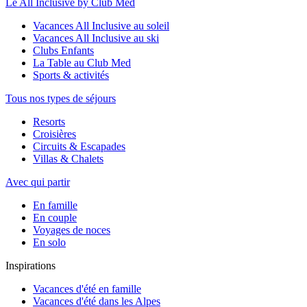
Le All Inclusive by Club Med
Vacances All Inclusive au soleil
Vacances All Inclusive au ski
Clubs Enfants
La Table au Club Med
Sports & activités
Tous nos types de séjours
Resorts
Croisières
Circuits & Escapades
Villas & Chalets
Avec qui partir
En famille
En couple
Voyages de noces
En solo
Inspirations
Vacances d'été en famille
Vacances d'été dans les Alpes