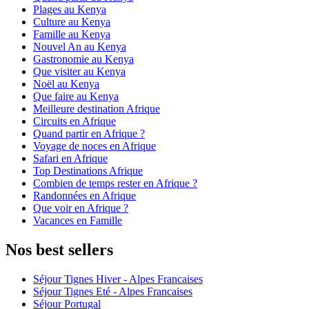
Plages au Kenya
Culture au Kenya
Famille au Kenya
Nouvel An au Kenya
Gastronomie au Kenya
Que visiter au Kenya
Noël au Kenya
Que faire au Kenya
Meilleure destination Afrique
Circuits en Afrique
Quand partir en Afrique ?
Voyage de noces en Afrique
Safari en Afrique
Top Destinations Afrique
Combien de temps rester en Afrique ?
Randonnées en Afrique
Que voir en Afrique ?
Vacances en Famille
Nos best sellers
Séjour Tignes Hiver - Alpes Francaises
Séjour Tignes Eté - Alpes Francaises
Séjour Portugal