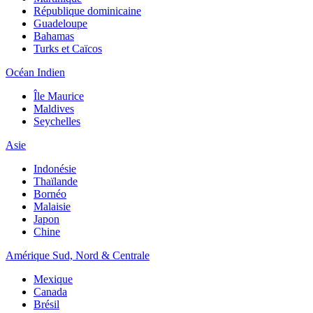
République dominicaine
Guadeloupe
Bahamas
Turks et Caïcos
Océan Indien
Île Maurice
Maldives
Seychelles
Asie
Indonésie
Thaïlande
Bornéo
Malaisie
Japon
Chine
Amérique Sud, Nord & Centrale
Mexique
Canada
Brésil