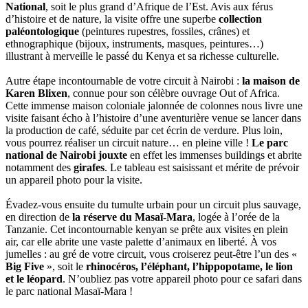
National
, soit le plus grand d’Afrique de l’Est. Avis aux férus
d’histoire et de nature, la visite offre une superbe
collection
paléontologique
(peintures rupestres, fossiles, crânes) et
ethnographique (bijoux, instruments, masques, peintures…)
illustrant à merveille le passé du Kenya et sa richesse culturelle.
Autre étape incontournable de votre circuit à Nairobi :
la maison de
Karen Blixen
, connue pour son célèbre ouvrage Out of Africa.
Cette immense maison coloniale jalonnée de colonnes nous livre une
visite faisant écho à l’histoire d’une aventurière venue se lancer dans
la production de café, séduite par cet écrin de verdure. Plus loin,
vous pourrez réaliser un circuit nature… en pleine ville !
Le parc
national de Nairobi jouxte
en effet les immenses buildings et abrite
notamment des
girafes
. Le tableau est saisissant et mérite de prévoir
un appareil photo pour la visite.
Évadez-vous ensuite du tumulte urbain pour un circuit plus sauvage,
en direction de
la réserve du Masaï-Mara
, logée à l’orée de la
Tanzanie. Cet incontournable kenyan se prête aux visites en plein
air, car elle abrite une vaste palette d’animaux en liberté. À vos
jumelles : au gré de votre circuit, vous croiserez peut-être l’un des «
Big Five
», soit le
rhinocéros, l’éléphant, l’hippopotame, le lion
et le léopard
. N’oubliez pas votre appareil photo pour ce safari dans
le parc national Masaï-Mara !