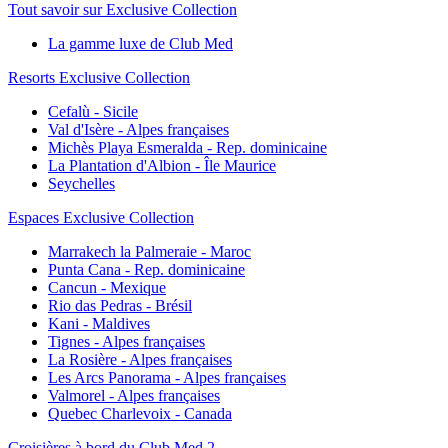
Tout savoir sur Exclusive Collection
La gamme luxe de Club Med
Resorts Exclusive Collection
Cefalù - Sicile
Val d'Isère - Alpes françaises
Michès Playa Esmeralda - Rep. dominicaine
La Plantation d'Albion - Île Maurice
Seychelles
Espaces Exclusive Collection
Marrakech la Palmeraie - Maroc
Punta Cana - Rep. dominicaine
Cancun - Mexique
Rio das Pedras - Brésil
Kani - Maldives
Tignes - Alpes françaises
La Rosière - Alpes françaises
Les Arcs Panorama - Alpes françaises
Valmorel - Alpes françaises
Quebec Charlevoix - Canada
Croisières à bord du Club Med 2