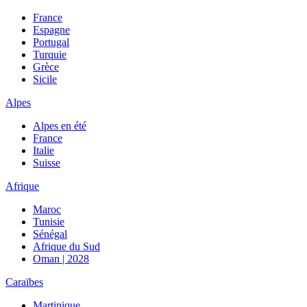
France
Espagne
Portugal
Turquie
Grèce
Sicile
Alpes
Alpes en été
France
Italie
Suisse
Afrique
Maroc
Tunisie
Sénégal
Afrique du Sud
Oman | 2028
Caraïbes
Martinique