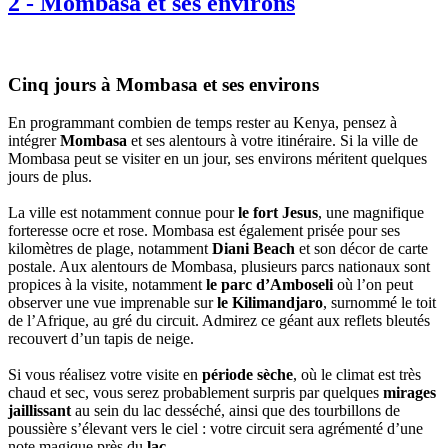
2
-
Mombasa et ses environs
Cinq jours à Mombasa et ses environs
En programmant combien de temps rester au Kenya, pensez à
intégrer
Mombasa
et ses alentours à votre itinéraire. Si la ville de
Mombasa peut se visiter en un jour, ses environs méritent quelques
jours de plus.
La ville est notamment connue pour
le fort Jesus
, une magnifique
forteresse ocre et rose. Mombasa est également prisée pour ses
kilomètres de plage, notamment
Diani Beach
et son décor de carte
postale. Aux alentours de Mombasa, plusieurs parcs nationaux sont
propices à la visite, notamment
le parc d’Amboseli
où l’on peut
observer une vue imprenable sur
le Kilimandjaro
, surnommé le toit
de l’Afrique, au gré du circuit. Admirez ce géant aux reflets bleutés
recouvert d’un tapis de neige.
Si vous réalisez votre visite en
période sèche
, où le climat est très
chaud et sec, vous serez probablement surpris par quelques
mirages
jaillissant
au sein du lac desséché, ainsi que des tourbillons de
poussière s’élevant vers le ciel : votre circuit sera agrémenté d’une
note magique près du
lac
.