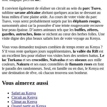
Il convient également de réaliser un circuit au sein du
parc Tsavo
,
sublime
savane africaine
abritant quelques acacias se dressant au
beau milieu d’une plaine aride. Au cours de votre visite du parc
Tsavo, vous serez probablement surpris par les
éléphants rouges
,
surnommés ainsi car la poussière d’une teinte rougeoyante recouvre
leur peau épaisse. D’autres animaux tels que les
buffles, zèbres,
gazelles, autruches, lions
se nichent au cœur des herbes folles. Une
visite digne des plus beaux safaris lors de votre voyage au Kenya.
Vous vous demandez toujours combien de temps rester au Kenya ?
S’il vous reste quelques jours supplémentaires,
la vallée du Rift
est
un excellent lieu pour réaliser vos visites hors des sentiers battus.
Le
lac Turkana
et ses
crocodiles
,
Naivasha
et ses
oiseaux
aux mille
couleurs,
Nakuru
et ses eaux constellées de
flamants roses
en font
le paradis des randonneurs. Seul, en famille ou en duo, le Kenya est
une destination de rêve, où chacun trouvera son bonheur.
Vous aimerez aussi
Safari au Kenya
Circuit au Kenya
Climat au Kenya
Quand partir au Kenya