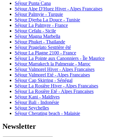
Séjour Punta Cana
Séjour Alpe D'Huez Hiver - Alpes Francaises
Séjour Palmyie - Turquie
Séjour Djerba La Douce - Tunisie
Séjour La Palmyre - France
Séjour Cefalu - Sicile
Séjour Magna Marbella
Séjour Phuket - Thailande
Séjour Pragelato Sestrière été
Séjour La Plagne 2100 - France
Séjour La Pointe aux Canonniers - Île Maurice
Séjour Marrakech la Palmeraie - Maroc
Séjour Valmorel Hiver - Alpes Francaises
Séjour Valmorel Eté - Alpes Francaises
Séjour Cap Skirring - Sénégal
Séjour La Rosière Hiver - Alpes Francaises
Séjour La Rosière Eté - Alpes Francaises
Séjour Kani - Maldives
Séjour Bali - Indonésie
Séjour Seychelles
Séjour Cherating beach - Malaisie
Newsletter