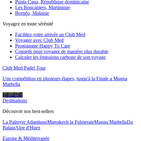
Punta Cana, République dominicaine
Les Boucaniers, Martinique
Bornéo, Malaisie
Voyagez en toute sérénité
Facilitez votre arrivée au Club Med
Voyager avec Club Med
Programme Happy To Care
Conseils pour voyager de manière plus durable
Calculer les émissions carbone de son voyage
Club Med Padel Tour
Une compétition en plusieurs étapes, jusqu'à la Finale a Magna
Marbella
Découvrir
Destinations
Découvrir nos best-sellers
La Palmyre Atlantique
Marrakech la Palmeraie
Magna Marbella
Da
Balaia
Alpe d'Huez
Europe & Méditerranée