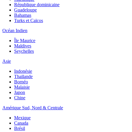
République dominicaine
Guadeloupe
Bahamas
Turks et Caïcos
Océan Indien
Île Maurice
Maldives
Seychelles
Asie
Indonésie
Thaïlande
Bornéo
Malaisie
Japon
Chine
Amérique Sud, Nord & Centrale
Mexique
Canada
Brésil