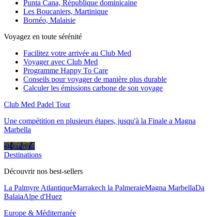
Punta Cana, République dominicaine
Les Boucaniers, Martinique
Bornéo, Malaisie
Voyagez en toute sérénité
Facilitez votre arrivée au Club Med
Voyager avec Club Med
Programme Happy To Care
Conseils pour voyager de manière plus durable
Calculer les émissions carbone de son voyage
Club Med Padel Tour
Une compétition en plusieurs étapes, jusqu'à la Finale a Magna
Marbella
Découvrir
Destinations
Découvrir nos best-sellers
La Palmyre Atlantique
Marrakech la Palmeraie
Magna Marbella
Da
Balaia
Alpe d'Huez
Europe & Méditerranée