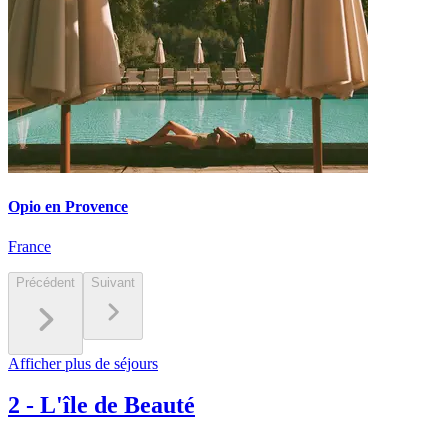
Opio en Provence
France
Précédent
Suivant
Afficher plus de séjours
2
-
L'île de Beauté