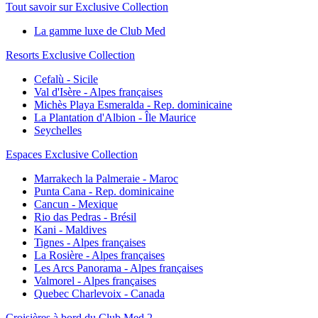
Tout savoir sur Exclusive Collection
La gamme luxe de Club Med
Resorts Exclusive Collection
Cefalù - Sicile
Val d'Isère - Alpes françaises
Michès Playa Esmeralda - Rep. dominicaine
La Plantation d'Albion - Île Maurice
Seychelles
Espaces Exclusive Collection
Marrakech la Palmeraie - Maroc
Punta Cana - Rep. dominicaine
Cancun - Mexique
Rio das Pedras - Brésil
Kani - Maldives
Tignes - Alpes françaises
La Rosière - Alpes françaises
Les Arcs Panorama - Alpes françaises
Valmorel - Alpes françaises
Quebec Charlevoix - Canada
Croisières à bord du Club Med 2