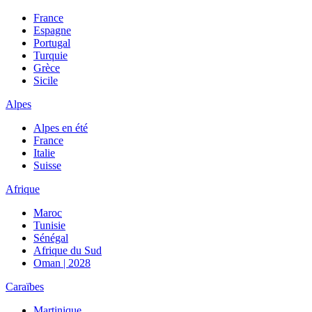
France
Espagne
Portugal
Turquie
Grèce
Sicile
Alpes
Alpes en été
France
Italie
Suisse
Afrique
Maroc
Tunisie
Sénégal
Afrique du Sud
Oman | 2028
Caraïbes
Martinique