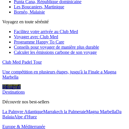
Punta Cana, République dominicaine
Les Boucaniers, Martinique
Bornéo, Malaisie
Voyagez en toute sérénité
Facilitez votre arrivée au Club Med
Voyager avec Club Med
Programme Happy To Care
Conseils pour voyager de manière plus durable
Calculer les émissions carbone de son voyage
Club Med Padel Tour
Une compétition en plusieurs étapes, jusqu'à la Finale a Magna
Marbella
Découvrir
Destinations
Découvrir nos best-sellers
La Palmyre Atlantique
Marrakech la Palmeraie
Magna Marbella
Da
Balaia
Alpe d'Huez
Europe & Méditerranée