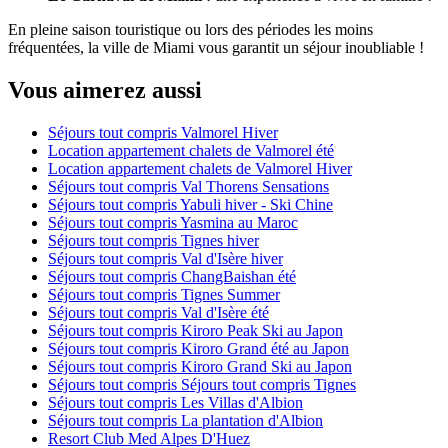
En pleine saison touristique ou lors des périodes les moins
fréquentées, la ville de Miami vous garantit un séjour inoubliable !
Vous aimerez aussi
Séjours tout compris Valmorel Hiver
Location appartement chalets de Valmorel été
Location appartement chalets de Valmorel Hiver
Séjours tout compris Val Thorens Sensations
Séjours tout compris Yabuli hiver - Ski Chine
Séjours tout compris Yasmina au Maroc
Séjours tout compris Tignes hiver
Séjours tout compris Val d'Isère hiver
Séjours tout compris ChangBaishan été
Séjours tout compris Tignes Summer
Séjours tout compris Val d'Isère été
Séjours tout compris Kiroro Peak Ski au Japon
Séjours tout compris Kiroro Grand été au Japon
Séjours tout compris Kiroro Grand Ski au Japon
Séjours tout compris Séjours tout compris Tignes
Séjours tout compris Les Villas d'Albion
Séjours tout compris La plantation d'Albion
Resort Club Med Alpes D'Huez