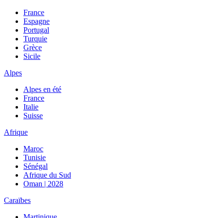
France
Espagne
Portugal
Turquie
Grèce
Sicile
Alpes
Alpes en été
France
Italie
Suisse
Afrique
Maroc
Tunisie
Sénégal
Afrique du Sud
Oman | 2028
Caraïbes
Martinique