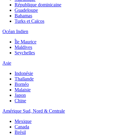
République dominicaine
Guadeloupe
Bahamas
Turks et Caïcos
Océan Indien
Île Maurice
Maldives
Seychelles
Asie
Indonésie
Thaïlande
Bornéo
Malaisie
Japon
Chine
Amérique Sud, Nord & Centrale
Mexique
Canada
Brésil