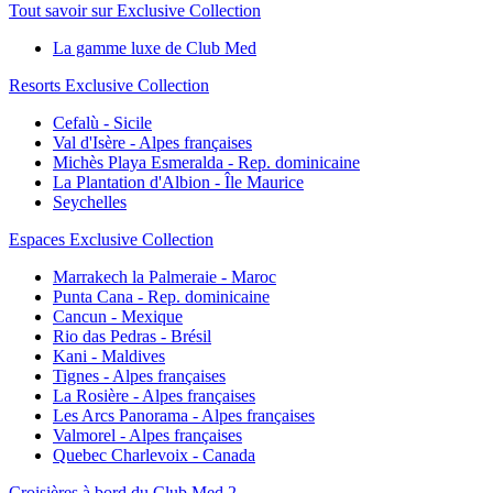
Tout savoir sur Exclusive Collection
La gamme luxe de Club Med
Resorts Exclusive Collection
Cefalù - Sicile
Val d'Isère - Alpes françaises
Michès Playa Esmeralda - Rep. dominicaine
La Plantation d'Albion - Île Maurice
Seychelles
Espaces Exclusive Collection
Marrakech la Palmeraie - Maroc
Punta Cana - Rep. dominicaine
Cancun - Mexique
Rio das Pedras - Brésil
Kani - Maldives
Tignes - Alpes françaises
La Rosière - Alpes françaises
Les Arcs Panorama - Alpes françaises
Valmorel - Alpes françaises
Quebec Charlevoix - Canada
Croisières à bord du Club Med 2