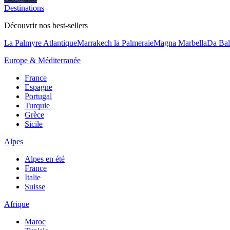
Destinations
Découvrir nos best-sellers
La Palmyre Atlantique
Marrakech la Palmeraie
Magna Marbella
Da Bal
Europe & Méditerranée
France
Espagne
Portugal
Turquie
Grèce
Sicile
Alpes
Alpes en été
France
Italie
Suisse
Afrique
Maroc