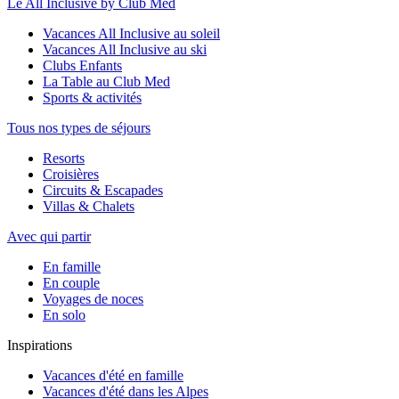
Le All Inclusive by Club Med
Vacances All Inclusive au soleil
Vacances All Inclusive au ski
Clubs Enfants
La Table au Club Med
Sports & activités
Tous nos types de séjours
Resorts
Croisières
Circuits & Escapades
Villas & Chalets
Avec qui partir
En famille
En couple
Voyages de noces
En solo
Inspirations
Vacances d'été en famille
Vacances d'été dans les Alpes