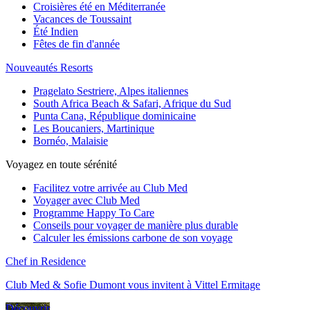
Croisières été en Méditerranée
Vacances de Toussaint
Été Indien
Fêtes de fin d'année
Nouveautés Resorts
Pragelato Sestriere, Alpes italiennes
South Africa Beach & Safari, Afrique du Sud
Punta Cana, République dominicaine
Les Boucaniers, Martinique
Bornéo, Malaisie
Voyagez en toute sérénité
Facilitez votre arrivée au Club Med
Voyager avec Club Med
Programme Happy To Care
Conseils pour voyager de manière plus durable
Calculer les émissions carbone de son voyage
Chef in Residence
Club Med & Sofie Dumont vous invitent à Vittel Ermitage
Découvrir