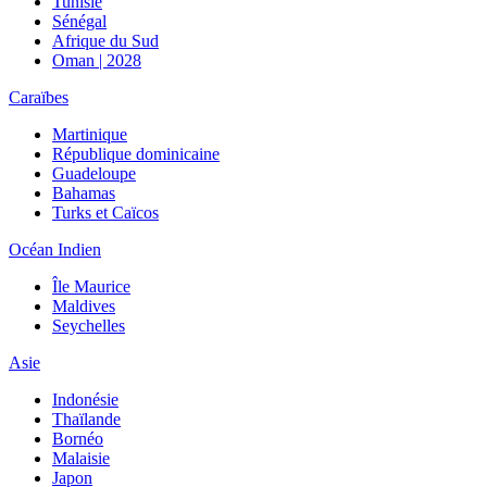
Tunisie
Sénégal
Afrique du Sud
Oman | 2028
Caraïbes
Martinique
République dominicaine
Guadeloupe
Bahamas
Turks et Caïcos
Océan Indien
Île Maurice
Maldives
Seychelles
Asie
Indonésie
Thaïlande
Bornéo
Malaisie
Japon