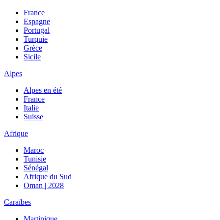
France
Espagne
Portugal
Turquie
Grèce
Sicile
Alpes
Alpes en été
France
Italie
Suisse
Afrique
Maroc
Tunisie
Sénégal
Afrique du Sud
Oman | 2028
Caraïbes
Martinique