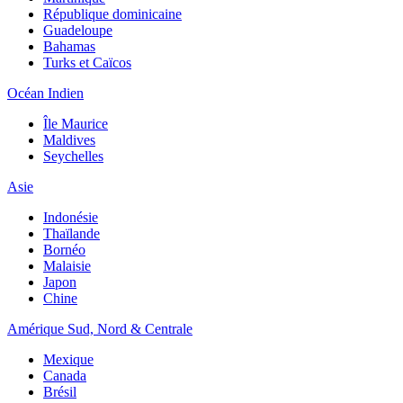
République dominicaine
Guadeloupe
Bahamas
Turks et Caïcos
Océan Indien
Île Maurice
Maldives
Seychelles
Asie
Indonésie
Thaïlande
Bornéo
Malaisie
Japon
Chine
Amérique Sud, Nord & Centrale
Mexique
Canada
Brésil