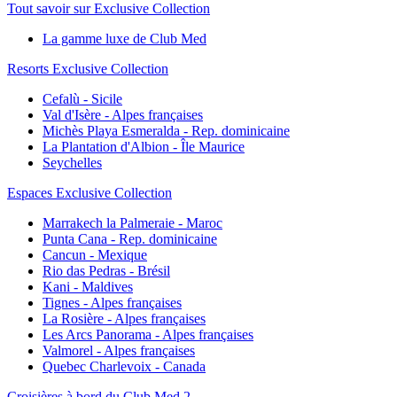
Tout savoir sur Exclusive Collection
La gamme luxe de Club Med
Resorts Exclusive Collection
Cefalù - Sicile
Val d'Isère - Alpes françaises
Michès Playa Esmeralda - Rep. dominicaine
La Plantation d'Albion - Île Maurice
Seychelles
Espaces Exclusive Collection
Marrakech la Palmeraie - Maroc
Punta Cana - Rep. dominicaine
Cancun - Mexique
Rio das Pedras - Brésil
Kani - Maldives
Tignes - Alpes françaises
La Rosière - Alpes françaises
Les Arcs Panorama - Alpes françaises
Valmorel - Alpes françaises
Quebec Charlevoix - Canada
Croisières à bord du Club Med 2