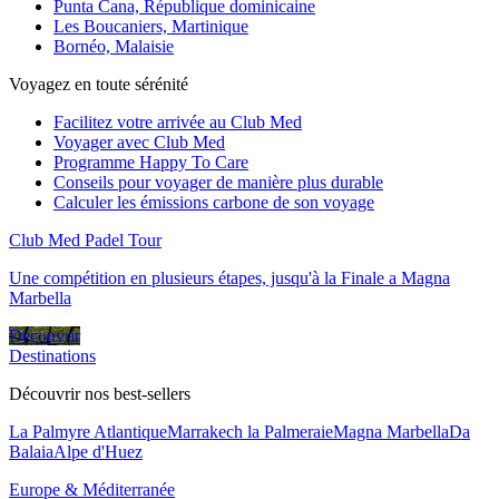
Punta Cana, République dominicaine
Les Boucaniers, Martinique
Bornéo, Malaisie
Voyagez en toute sérénité
Facilitez votre arrivée au Club Med
Voyager avec Club Med
Programme Happy To Care
Conseils pour voyager de manière plus durable
Calculer les émissions carbone de son voyage
Club Med Padel Tour
Une compétition en plusieurs étapes, jusqu'à la Finale a Magna
Marbella
Découvrir
Destinations
Découvrir nos best-sellers
La Palmyre Atlantique
Marrakech la Palmeraie
Magna Marbella
Da
Balaia
Alpe d'Huez
Europe & Méditerranée