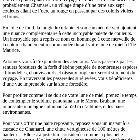
probablement Chamarel, un village drapé d’une terre aux sept
couleurs allant de l’ocre au rouge en passant par des coloris violets
et bruns.
En toile de fond, la jungle luxuriante et son camaïeu de vert ajoutent
une nuance complémentaire à cette incroyable palette de couleurs.
Un incroyable spa a repris ce nom en hommage à cette merveille de
la nature chaudement recommandée durant votre lune de miel à l’Île
Maurice.
Adonnez-vous à l’exploration des alentours. Vous passerez par les
sentiers forestiers de la forêt d’ébène peuplée de nombreuses espèces
: hirondelles, chauve-souris et oiseaux tropicaux seront sûrement du
voyage. En traversant les passerelles surélevées, vous bénéficierez
d’une vue imprenable sur la zone forestière.
Pour profiter comme il se doit de votre lune de miel, prenez le temps
de contempler le sublime panorama sur le Morne Brabant, une
imposante montagne culminant à 550 m d’altitude, et les baies
environnantes.
Pour vous offrir une halte reposante, reposez-vous un instant à la
cascade de Chamarel, une chute vertigineuse de 100 mètres de
hauteur… Elle est à juste titre considérée comme la plus belle