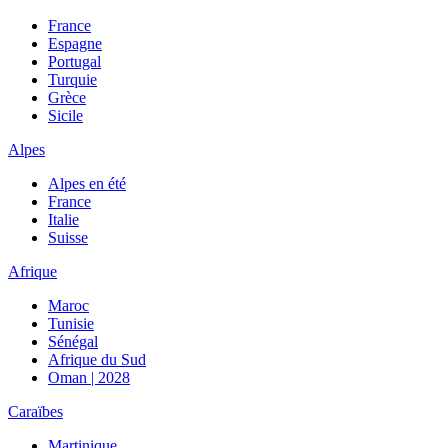
France
Espagne
Portugal
Turquie
Grèce
Sicile
Alpes
Alpes en été
France
Italie
Suisse
Afrique
Maroc
Tunisie
Sénégal
Afrique du Sud
Oman | 2028
Caraïbes
Martinique