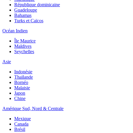
République dominicaine
Guadeloupe
Bahamas
Turks et Caïcos
Océan Indien
Île Maurice
Maldives
Seychelles
Asie
Indonésie
Thaïlande
Bornéo
Malaisie
Japon
Chine
Amérique Sud, Nord & Centrale
Mexique
Canada
Brésil