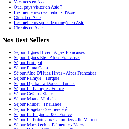
Vacances en Asie
Quel pays visiter en Asie ?
Les meilleures destinations d'Asie
Climat en Asie
Les meilleurs spots de plongée en Asie
Circuits en Asie
Nos Best Sellers
Séjour Tignes Hiver - Alpes Francaises
Séjour Tignes Eté - Alpes Francaises
Séjour Portugal
Séjour Punta Cana
Séjour Alpe D'Huez Hiver - Alpes Francaises
Séjour Palmyie - Turquie
Séjour Djerba La Douce - Tunisie
Séjour La Palmyre - France
Séjour Cefalu - Sicile
Séjour Magna Marbella
Séjour Phuket - Thailande
Séjour Pragelato Sestrière été
Séjour La Plagne 2100 - France
Séjour La Pointe aux Canonniers - Île Maurice
Séjour Marrakech la Palmeraie - Maroc