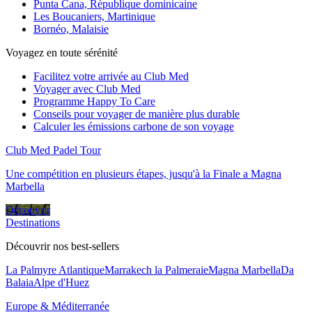
Punta Cana, République dominicaine
Les Boucaniers, Martinique
Bornéo, Malaisie
Voyagez en toute sérénité
Facilitez votre arrivée au Club Med
Voyager avec Club Med
Programme Happy To Care
Conseils pour voyager de manière plus durable
Calculer les émissions carbone de son voyage
Club Med Padel Tour
Une compétition en plusieurs étapes, jusqu'à la Finale a Magna
Marbella
Découvrir
Destinations
Découvrir nos best-sellers
La Palmyre Atlantique
Marrakech la Palmeraie
Magna Marbella
Da
Balaia
Alpe d'Huez
Europe & Méditerranée