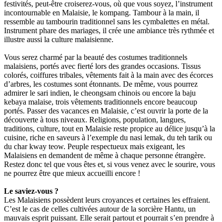
festivités, peut-être croiserez-vous, où que vous soyez, l’instrument
incontournable en Malaisie, le kompang. Tambour à la main, il
ressemble au tambourin traditionnel sans les cymbalettes en métal.
Instrument phare des mariages, il crée une ambiance très rythmée et
illustre aussi la culture malaisienne.
Vous serez charmé par la beauté des costumes traditionnels
malaisiens, portés avec fierté lors des grandes occasions. Tissus
colorés, coiffures tribales, vêtements fait à la main avec des écorces
d’arbres, les costumes sont étonnants. De même, vous pourrez
admirer le sari indien, le cheongsam chinois ou encore la baju
kebaya malaise, trois vêtements traditionnels encore beaucoup
portés. Passer des vacances en Malaisie, c’est ouvrir la porte de la
découverte à tous niveaux. Religions, population, langues,
traditions, culture, tout en Malaisie reste propice au délice jusqu’à la
cuisine, riche en saveurs à l’exemple du nasi lemak, du teh tarik ou
du char kway teow. Peuple respectueux mais exigeant, les
Malaisiens en demandent de même à chaque personne étrangère.
Restez donc tel que vous êtes et, si vous venez avec le sourire, vous
ne pourrez être que mieux accueilli encore !
Le saviez-vous ?
Les Malaisiens possèdent leurs croyances et certaines les effraient.
C’est le cas de celles cultivées autour de la sorcière Hantu, un
mauvais esprit puissant. Elle serait partout et pourrait s’en prendre à