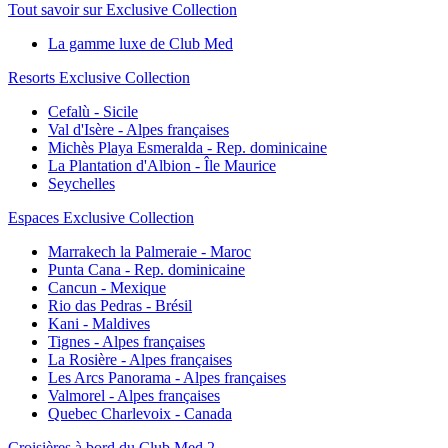
Tout savoir sur Exclusive Collection
La gamme luxe de Club Med
Resorts Exclusive Collection
Cefalù - Sicile
Val d'Isère - Alpes françaises
Michès Playa Esmeralda - Rep. dominicaine
La Plantation d'Albion - Île Maurice
Seychelles
Espaces Exclusive Collection
Marrakech la Palmeraie - Maroc
Punta Cana - Rep. dominicaine
Cancun - Mexique
Rio das Pedras - Brésil
Kani - Maldives
Tignes - Alpes françaises
La Rosière - Alpes françaises
Les Arcs Panorama - Alpes françaises
Valmorel - Alpes françaises
Quebec Charlevoix - Canada
Croisières à bord du Club Med 2