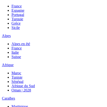
France
Espagne
Portugal
Turquie
Grèce
Sicile
Alpes
Alpes en été
France
Italie
Suisse
Afrique
Maroc
Tunisie
Sénégal
Afrique du Sud
Oman | 2028
Caraïbes
Martinique