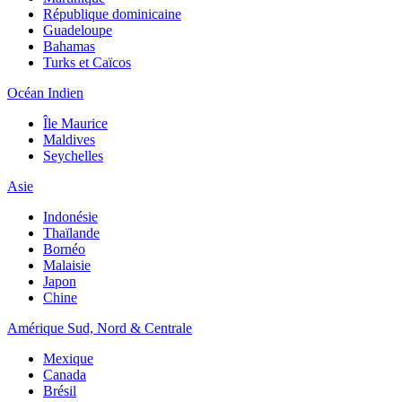
République dominicaine
Guadeloupe
Bahamas
Turks et Caïcos
Océan Indien
Île Maurice
Maldives
Seychelles
Asie
Indonésie
Thaïlande
Bornéo
Malaisie
Japon
Chine
Amérique Sud, Nord & Centrale
Mexique
Canada
Brésil