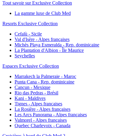
Tout savoir sur Exclusive Collection
La gamme luxe de Club Med
Resorts Exclusive Collection
Cefalù - Sicile
Val d'Isère - Alpes françaises
Michès Playa Esmeralda - Rep. dominicaine
La Plantation d'Albion - Île Maurice
Seychelles
Espaces Exclusive Collection
Marrakech la Palmeraie - Maroc
Punta Cana - Rep. dominicaine
Cancun - Mexique
Rio das Pedras - Brésil
Kani - Maldives
Tignes - Alpes françaises
La Rosière - Alpes françaises
Les Arcs Panorama - Alpes françaises
Valmorel - Alpes françaises
Quebec Charlevoix - Canada
Croisières à bord du Club Med 2