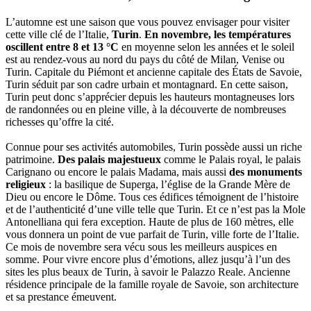
L’automne est une saison que vous pouvez envisager pour visiter
cette ville clé de l’Italie,
Turin
.
En novembre, les températures
oscillent entre 8 et 13 °C
en moyenne selon les années et le soleil
est au rendez-vous au nord du pays du côté de Milan, Venise ou
Turin. Capitale du Piémont et ancienne capitale des États de Savoie,
Turin séduit par son cadre urbain et montagnard. En cette saison,
Turin peut donc s’apprécier depuis les hauteurs montagneuses lors
de randonnées ou en pleine ville, à la découverte de nombreuses
richesses qu’offre la cité.
Connue pour ses activités automobiles, Turin possède aussi un riche
patrimoine.
Des palais majestueux
comme le Palais royal, le palais
Carignano ou encore le palais Madama, mais aussi
des monuments
religieux
: la basilique de Superga, l’église de la Grande Mère de
Dieu ou encore le Dôme. Tous ces édifices témoignent de l’histoire
et de l’authenticité d’une ville telle que Turin. Et ce n’est pas la Mole
Antonelliana qui fera exception. Haute de plus de 160 mètres, elle
vous donnera un point de vue parfait de Turin, ville forte de l’Italie.
Ce mois de novembre sera vécu sous les meilleurs auspices en
somme. Pour vivre encore plus d’émotions, allez jusqu’à l’un des
sites les plus beaux de Turin, à savoir le Palazzo Reale. Ancienne
résidence principale de la famille royale de Savoie, son architecture
et sa prestance émeuvent.