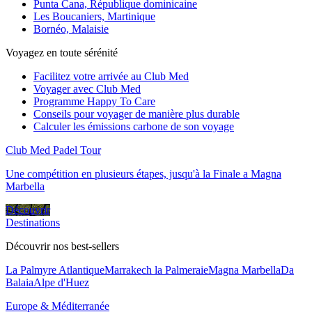
Punta Cana, République dominicaine
Les Boucaniers, Martinique
Bornéo, Malaisie
Voyagez en toute sérénité
Facilitez votre arrivée au Club Med
Voyager avec Club Med
Programme Happy To Care
Conseils pour voyager de manière plus durable
Calculer les émissions carbone de son voyage
Club Med Padel Tour
Une compétition en plusieurs étapes, jusqu'à la Finale a Magna
Marbella
Découvrir
Destinations
Découvrir nos best-sellers
La Palmyre Atlantique
Marrakech la Palmeraie
Magna Marbella
Da
Balaia
Alpe d'Huez
Europe & Méditerranée