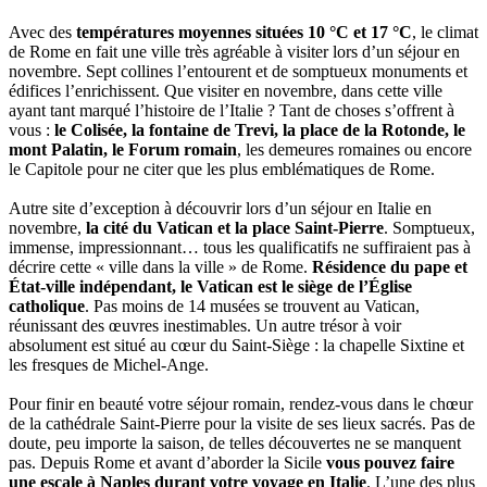
Avec des
températures moyennes situées 10 °C et 17 °C
, le climat
de Rome en fait une ville très agréable à visiter lors d’un séjour en
novembre. Sept collines l’entourent et de somptueux monuments et
édifices l’enrichissent. Que visiter en novembre, dans cette ville
ayant tant marqué l’histoire de l’Italie ? Tant de choses s’offrent à
vous :
le Colisée, la fontaine de Trevi, la place de la Rotonde, le
mont Palatin, le Forum romain
, les demeures romaines ou encore
le Capitole pour ne citer que les plus emblématiques de Rome.
Autre site d’exception à découvrir lors d’un séjour en Italie en
novembre,
la cité du Vatican et la place Saint-Pierre
. Somptueux,
immense, impressionnant… tous les qualificatifs ne suffiraient pas à
décrire cette « ville dans la ville » de Rome.
Résidence du pape et
État-ville indépendant, le Vatican est le siège de l’Église
catholique
. Pas moins de 14 musées se trouvent au Vatican,
réunissant des œuvres inestimables. Un autre trésor à voir
absolument est situé au cœur du Saint-Siège : la chapelle Sixtine et
les fresques de Michel-Ange.
Pour finir en beauté votre séjour romain, rendez-vous dans le chœur
de la cathédrale Saint-Pierre pour la visite de ses lieux sacrés. Pas de
doute, peu importe la saison, de telles découvertes ne se manquent
pas. Depuis Rome et avant d’aborder la Sicile
vous pouvez faire
une escale à Naples durant votre voyage en Italie
. L’une des plus