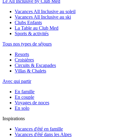
Le All Inclusive by Club Med
Vacances All Inclusive au soleil
Vacances All Inclusive au ski
Clubs Enfants
La Table au Club Med
Sports & activités
Tous nos types de séjours
Resorts
Croisières
Circuits & Escapades
Villas & Chalets
Avec qui partir
En famille
En couple
Voyages de noces
En solo
Inspirations
Vacances d'été en famille
Vacances d'été dans les Alpes