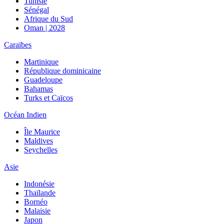
Tunisie
Sénégal
Afrique du Sud
Oman | 2028
Caraïbes
Martinique
République dominicaine
Guadeloupe
Bahamas
Turks et Caïcos
Océan Indien
Île Maurice
Maldives
Seychelles
Asie
Indonésie
Thaïlande
Bornéo
Malaisie
Japon