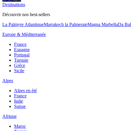
Destinations
Découvrir nos best-sellers
La Palmyre Atlantique
Marrakech la Palmeraie
Magna Marbella
Da Bal
Europe & Méditerranée
France
Espagne
Portugal
Turquie
Grèce
Sicile
Alpes
Alpes en été
France
Italie
Suisse
Afrique
Maroc