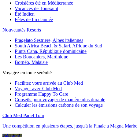
Croisières été en Méditerranée
Vacances de Toussaint
Été Indien
Fêtes de fin d'année
Nouveautés Resorts
Pragelato Sestriere, Alpes italiennes
South Africa Beach & Safari, Afrique du Sud
Punta Cana, République dominicaine
Les Boucaniers, Martinique
Bornéo, Malaisie
Voyagez en toute sérénité
Facilitez votre arrivée au Club Med
Voyager avec Club Med
Programme Happy To Care
Conseils pour voyager de manière plus durable
Calculer les émissions carbone de son voyage
Club Med Padel Tour
Une compétition en plusieurs étapes, jusqu'à la Finale a Magna Marbe
Découvrir