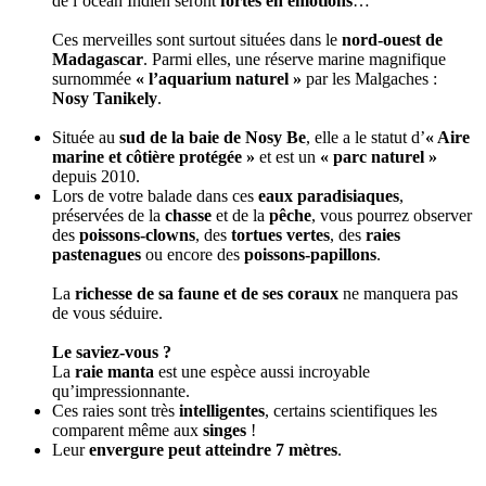
de l’océan Indien seront
fortes en émotions
…
Ces merveilles sont surtout situées dans le
nord-ouest de
Madagascar
. Parmi elles, une réserve marine magnifique
surnommée
« l’aquarium naturel »
par les Malgaches :
Nosy Tanikely
.
Située au
sud de la baie de Nosy Be
, elle a le statut d’
« Aire
marine et côtière protégée »
et est un
« parc naturel »
depuis 2010.
Lors de votre balade dans ces
eaux paradisiaques
,
préservées de la
chasse
et de la
pêche
, vous pourrez observer
des
poissons-clowns
, des
tortues vertes
, des
raies
pastenagues
ou encore des
poissons-papillons
.
La
richesse de sa faune et de ses coraux
ne manquera pas
de vous séduire.
Le saviez-vous ?
La
raie manta
est une espèce aussi incroyable
qu’impressionnante.
Ces raies sont très
intelligentes
, certains scientifiques les
comparent même aux
singes
!
Leur
envergure peut atteindre 7 mètres
.