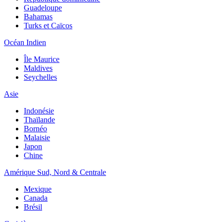
Guadeloupe
Bahamas
Turks et Caïcos
Océan Indien
Île Maurice
Maldives
Seychelles
Asie
Indonésie
Thaïlande
Bornéo
Malaisie
Japon
Chine
Amérique Sud, Nord & Centrale
Mexique
Canada
Brésil