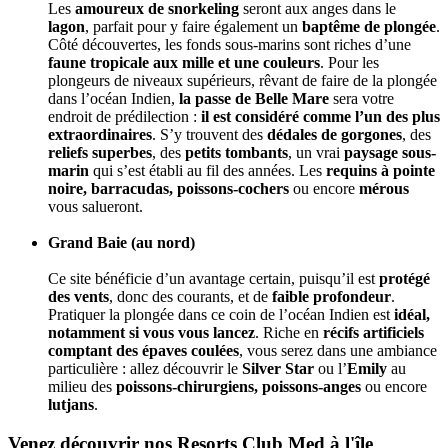
Les
amoureux de snorkeling
seront aux anges dans le
lagon
, parfait pour y faire également un
baptême de plongée
.
Côté découvertes, les fonds sous-marins sont riches d’une
faune tropicale aux mille et une couleurs
. Pour les
plongeurs de niveaux supérieurs, rêvant de faire de la plongée
dans l’océan Indien,
la passe de Belle Mare
sera votre
endroit de prédilection :
il est considéré comme l’un des plus
extraordinaires
. S’y trouvent des
dédales de gorgones
, des
reliefs superbes
, des
petits tombants
, un vrai
paysage sous-
marin
qui s’est établi au fil des années. Les
requins à pointe
noire, barracudas, poissons-cochers
ou encore
mérous
vous salueront.
Grand Baie (au nord)
Ce site bénéficie d’un avantage certain, puisqu’il est
protégé
des vents
, donc des courants, et de
faible profondeur
.
Pratiquer la plongée dans ce coin de l’océan Indien est
idéal,
notamment si vous vous lancez
. Riche en
récifs artificiels
comptant des épaves coulées
, vous serez dans une ambiance
particulière : allez découvrir le
Silver Star
ou l’
Emily
au
milieu des
poissons-chirurgiens, poissons-anges
ou encore
lutjans
.
Venez découvrir nos Resorts Club Med à l'île