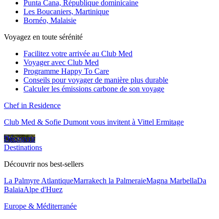
Punta Cana, République dominicaine
Les Boucaniers, Martinique
Bornéo, Malaisie
Voyagez en toute sérénité
Facilitez votre arrivée au Club Med
Voyager avec Club Med
Programme Happy To Care
Conseils pour voyager de manière plus durable
Calculer les émissions carbone de son voyage
Chef in Residence
Club Med & Sofie Dumont vous invitent à Vittel Ermitage
Découvrir
Destinations
Découvrir nos best-sellers
La Palmyre Atlantique
Marrakech la Palmeraie
Magna Marbella
Da
Balaia
Alpe d'Huez
Europe & Méditerranée