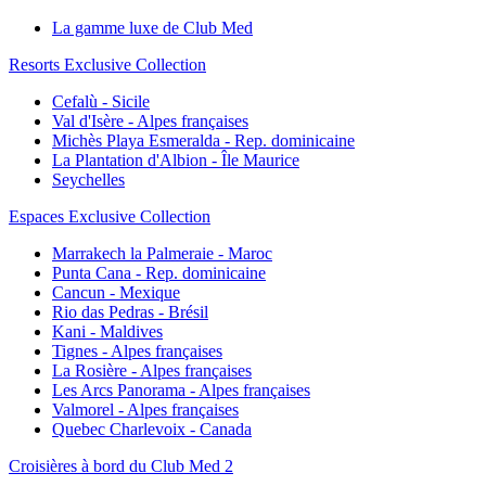
La gamme luxe de Club Med
Resorts Exclusive Collection
Cefalù - Sicile
Val d'Isère - Alpes françaises
Michès Playa Esmeralda - Rep. dominicaine
La Plantation d'Albion - Île Maurice
Seychelles
Espaces Exclusive Collection
Marrakech la Palmeraie - Maroc
Punta Cana - Rep. dominicaine
Cancun - Mexique
Rio das Pedras - Brésil
Kani - Maldives
Tignes - Alpes françaises
La Rosière - Alpes françaises
Les Arcs Panorama - Alpes françaises
Valmorel - Alpes françaises
Quebec Charlevoix - Canada
Croisières à bord du Club Med 2