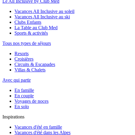
Le All Inclusive by Club Med
Vacances All Inclusive au soleil
Vacances All Inclusive au ski
Clubs Enfants
La Table au Club Med
Sports & activités
Tous nos types de séjours
Resorts
Croisières
Circuits & Escapades
Villas & Chalets
Avec qui partir
En famille
En couple
Voyages de noces
En solo
Inspirations
Vacances d'été en famille
Vacances d'été dans les Alpes