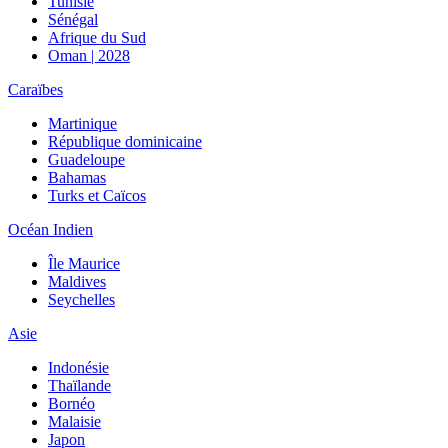
Tunisie
Sénégal
Afrique du Sud
Oman | 2028
Caraïbes
Martinique
République dominicaine
Guadeloupe
Bahamas
Turks et Caïcos
Océan Indien
Île Maurice
Maldives
Seychelles
Asie
Indonésie
Thaïlande
Bornéo
Malaisie
Japon