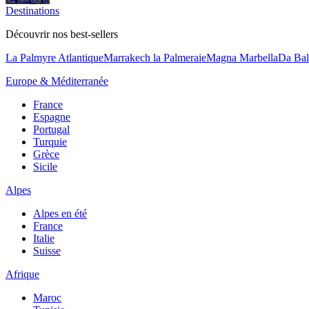
Destinations
Découvrir nos best-sellers
La Palmyre Atlantique
Marrakech la Palmeraie
Magna Marbella
Da Bal
Europe & Méditerranée
France
Espagne
Portugal
Turquie
Grèce
Sicile
Alpes
Alpes en été
France
Italie
Suisse
Afrique
Maroc