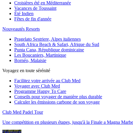
Croisières été en Méditerranée
Vacances de Toussaint
Été Indien
Fêtes de fin d'année
Nouveautés Resorts
Pragelato Sestriere, Alpes italiennes
South Africa Beach & Safari, Afrique du Sud
Punta Cana, République dominicaine
Les Boucaniers, Martinique
Bornéo, Malaisie
Voyagez en toute sérénité
Facilitez votre arrivée au Club Med
Voyager avec Club Med
Programme Happy To Care
Conseils pour voyager de manière plus durable
Calculer les émissions carbone de son voyage
Club Med Padel Tour
Une compétition en plusieurs étapes, jusqu'à la Finale a Magna Marbe
Découvrir