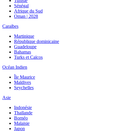
Tunisie
Sénégal
Afrique du Sud
Oman | 2028
Caraïbes
Martinique
République dominicaine
Guadeloupe
Bahamas
Turks et Caïcos
Océan Indien
Île Maurice
Maldives
Seychelles
Asie
Indonésie
Thaïlande
Bornéo
Malaisie
Japon