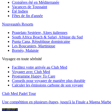
Croisières été en Méditerranée
Vacances de Toussaint
Été Indien
Fêtes de fin d'année
Nouveautés Resorts
Pragelato Sestriere, Alpes italiennes
South Africa Beach & Safari, Afrique du Sud
Punta Cana, République dominicaine
Les Boucaniers, Martinique
Bornéo, Malaisie
Voyagez en toute sérénité
Facilitez votre arrivée au Club Med
Voyager avec Club Med
Programme Happy To Care
Conseils pour voyager de manière plus durable
Calculer les émissions carbone de son voyage
Club Med Padel Tour
Une compétition en plusieurs étapes, jusqu'à la Finale a Magna Marbe
Découvrir