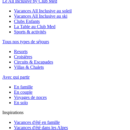
Le All Inclusive by Club Med
Vacances All Inclusive au soleil
Vacances All Inclusive au ski
Clubs Enfants
La Table au Club Med
Sports & activités
Tous nos types de séjours
Resorts
Croisières
Circuits & Escapades
Villas & Chalets
Avec qui partir
En famille
En couple
Voyages de noces
En solo
Inspirations
Vacances d'été en famille
Vacances d'été dans les Alpes