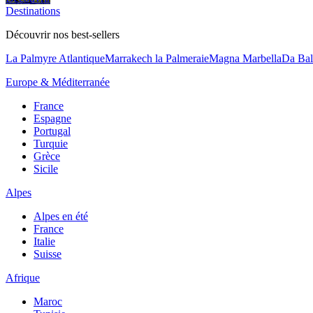
Destinations
Découvrir nos best-sellers
La Palmyre Atlantique
Marrakech la Palmeraie
Magna Marbella
Da Bal
Europe & Méditerranée
France
Espagne
Portugal
Turquie
Grèce
Sicile
Alpes
Alpes en été
France
Italie
Suisse
Afrique
Maroc