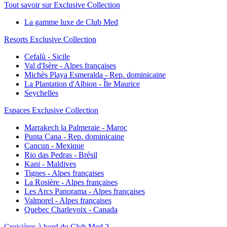
Tout savoir sur Exclusive Collection
La gamme luxe de Club Med
Resorts Exclusive Collection
Cefalù - Sicile
Val d'Isère - Alpes françaises
Michès Playa Esmeralda - Rep. dominicaine
La Plantation d'Albion - Île Maurice
Seychelles
Espaces Exclusive Collection
Marrakech la Palmeraie - Maroc
Punta Cana - Rep. dominicaine
Cancun - Mexique
Rio das Pedras - Brésil
Kani - Maldives
Tignes - Alpes françaises
La Rosière - Alpes françaises
Les Arcs Panorama - Alpes françaises
Valmorel - Alpes françaises
Quebec Charlevoix - Canada
Croisières à bord du Club Med 2