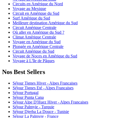
Circuits en Amérique du Nord
Voyage au Mexique
Circuit en Amérique du Sud
Surf Amérique du Sud
Meilleure destination Amérique du Sud
Circuit Amérique Centrale
Où aller en Amérique du Sud ?
Climat Amérique Centrale
Voyage en Amérique du Sud
Plongée en Amérique Centrale
Circuit Amérique du Sud
Voyage de Noces en Amérique du Sud
Voyage à L'île de Pâques
Nos Best Sellers
Séjour Tignes Hiver - Alpes Francaises
Séjour Tignes Eté - Alpes Francaises
Séjour Portugal
Séjour Punta Cana
Séjour Alpe D'Huez Hiver - Alpes Francaises
Séjour Palmyie - Turquie
Séjour Djerba La Douce - Tunisie
Séjour La Palmyre - France