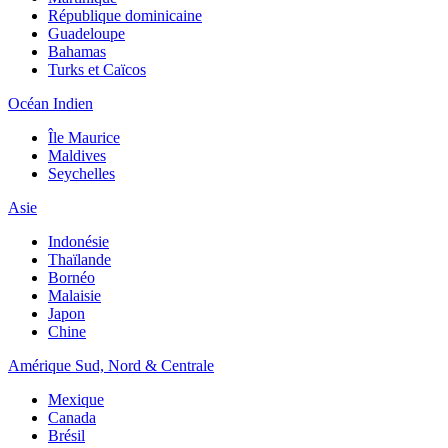
République dominicaine
Guadeloupe
Bahamas
Turks et Caïcos
Océan Indien
Île Maurice
Maldives
Seychelles
Asie
Indonésie
Thaïlande
Bornéo
Malaisie
Japon
Chine
Amérique Sud, Nord & Centrale
Mexique
Canada
Brésil