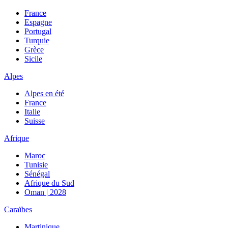
France
Espagne
Portugal
Turquie
Grèce
Sicile
Alpes
Alpes en été
France
Italie
Suisse
Afrique
Maroc
Tunisie
Sénégal
Afrique du Sud
Oman | 2028
Caraïbes
Martinique