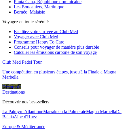
Punta Cana, République dominicaine
Les Boucaniers, Martinique
Bornéo, Malaisie
Voyagez en toute sérénité
Facilitez votre arrivée au Club Med
Voyager avec Club Med
Programme Happy To Care
Conseils pour voyager de manière plus durable
Calculer les émissions carbone de son voyage
Club Med Padel Tour
Une compétition en plusieurs étapes, jusqu'à la Finale a Magna
Marbella
Découvrir
Destinations
Découvrir nos best-sellers
La Palmyre Atlantique
Marrakech la Palmeraie
Magna Marbella
Da
Balaia
Alpe d'Huez
Europe & Méditerranée