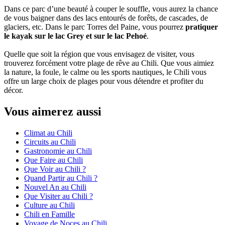
Dans ce parc d’une beauté à couper le souffle, vous aurez la chance
de vous baigner dans des lacs entourés de forêts, de cascades, de
glaciers, etc. Dans le parc Torres del Paine, vous pourrez
pratiquer
le kayak sur le lac Grey et sur le lac Pehoé
.
Quelle que soit la région que vous envisagez de visiter, vous
trouverez forcément votre plage de rêve au Chili. Que vous aimiez
la nature, la foule, le calme ou les sports nautiques, le Chili vous
offre un large choix de plages pour vous détendre et profiter du
décor.
Vous aimerez aussi
Climat au Chili
Circuits au Chili
Gastronomie au Chili
Que Faire au Chili
Que Voir au Chili ?
Quand Partir au Chili ?
Nouvel An au Chili
Que Visiter au Chili ?
Culture au Chili
Chili en Famille
Voyage de Noces au Chili