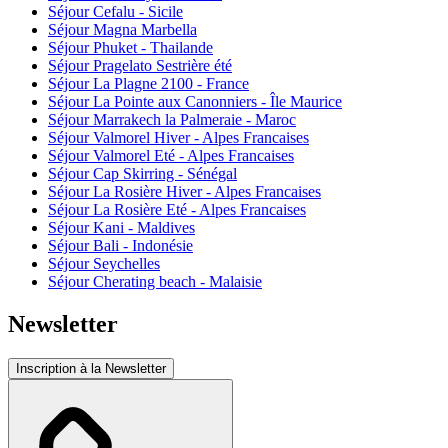
Séjour Cefalu - Sicile
Séjour Magna Marbella
Séjour Phuket - Thailande
Séjour Pragelato Sestrière été
Séjour La Plagne 2100 - France
Séjour La Pointe aux Canonniers - Île Maurice
Séjour Marrakech la Palmeraie - Maroc
Séjour Valmorel Hiver - Alpes Francaises
Séjour Valmorel Eté - Alpes Francaises
Séjour Cap Skirring - Sénégal
Séjour La Rosière Hiver - Alpes Francaises
Séjour La Rosière Eté - Alpes Francaises
Séjour Kani - Maldives
Séjour Bali - Indonésie
Séjour Seychelles
Séjour Cherating beach - Malaisie
Newsletter
Inscription à la Newsletter