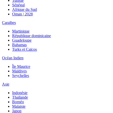
Tunisie
Sénégal
Afrique du Sud
Oman | 2028
Caraïbes
Martinique
République dominicaine
Guadeloupe
Bahamas
Turks et Caïcos
Océan Indien
Île Maurice
Maldives
Seychelles
Asie
Indonésie
Thaïlande
Bornéo
Malaisie
Japon