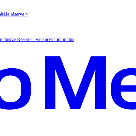
'été
J
e réserve >
nclusive Resorts - Vacances tout inclus