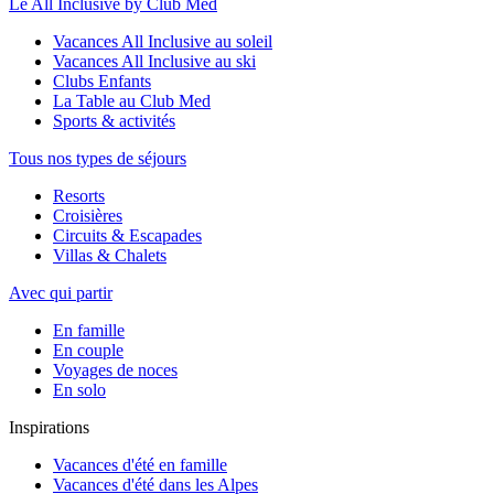
Le All Inclusive by Club Med
Vacances All Inclusive au soleil
Vacances All Inclusive au ski
Clubs Enfants
La Table au Club Med
Sports & activités
Tous nos types de séjours
Resorts
Croisières
Circuits & Escapades
Villas & Chalets
Avec qui partir
En famille
En couple
Voyages de noces
En solo
Inspirations
Vacances d'été en famille
Vacances d'été dans les Alpes