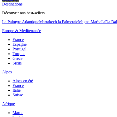
Destinations
Découvrir nos best-sellers
La Palmyre Atlantique
Marrakech la Palmeraie
Magna Marbella
Da Bal
Europe & Méditerranée
France
Espagne
Portugal
Turquie
Grèce
Sicile
Alpes
Alpes en été
France
Italie
Suisse
Afrique
Maroc