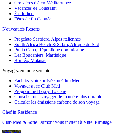
Croisières été en Méditerranée
Vacances de Toussaint
Été Indien
Fêtes de fin d'année
Nouveautés Resorts
Pragelato Sestriere, Alpes italiennes
South Africa Beach & Safari, Afrique du Sud
Punta Cana, République dominicaine
Les Boucaniers, Martinique
Bornéo, Malaisie
Voyagez en toute sérénité
Facilitez votre arrivée au Club Med
Voyager avec Club Med
Programme Happy To Care
Conseils pour voyager de manière plus durable
Calculer les émissions carbone de son voyage
Chef in Residence
Club Med & Sofie Dumont vous invitent à Vittel Ermitage
Découvrir