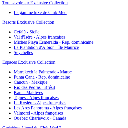
Tout savoir sur Exclusive Collection
La gamme luxe de Club Med
Resorts Exclusive Collection
Cefalù - Sicile
Val d'Isère - Alpes françaises
Michès Playa Esmeralda - Rep. dominicaine
La Plantation d'Albion - Île Maurice
Seychelles
Espaces Exclusive Collection
Marrakech la Palmeraie - Maroc
Punta Cana - Rep. dominicaine
Cancun - Mexique
Rio das Pedras - Brésil
Kani - Maldives
Tignes - Alpes françaises
La Rosière - Alpes françaises
Les Arcs Panorama - Alpes françaises
Valmorel - Alpes françaises
Quebec Charlevoix - Canada
Croisières à bord du Club Med 2