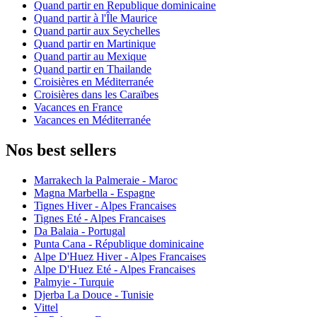
Quand partir en Republique dominicaine
Quand partir à l'Île Maurice
Quand partir aux Seychelles
Quand partir en Martinique
Quand partir au Mexique
Quand partir en Thailande
Croisières en Méditerranée
Croisières dans les Caraïbes
Vacances en France
Vacances en Méditerranée
Nos best sellers
Marrakech la Palmeraie - Maroc
Magna Marbella - Espagne
Tignes Hiver - Alpes Francaises
Tignes Eté - Alpes Francaises
Da Balaia - Portugal
Punta Cana - République dominicaine
Alpe D'Huez Hiver - Alpes Francaises
Alpe D'Huez Eté - Alpes Francaises
Palmyie - Turquie
Djerba La Douce - Tunisie
Vittel