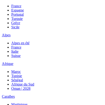
France
Espagne
Portugal
Turquie
Grèce
Sicile
Alpes
Alpes en été
France
Italie
Suisse
Afrique
Maroc
Tunisie
Sénégal
Afrique du Sud
Oman | 2028
Caraïbes
Martinique