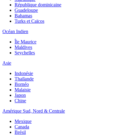
République dominicaine
Guadeloupe
Bahamas
Turks et Caïcos
Océan Indien
Île Maurice
Maldives
Seychelles
Asie
Indonésie
Thaïlande
Bornéo
Malaisie
Japon
Chine
Amérique Sud, Nord & Centrale
Mexique
Canada
Brésil