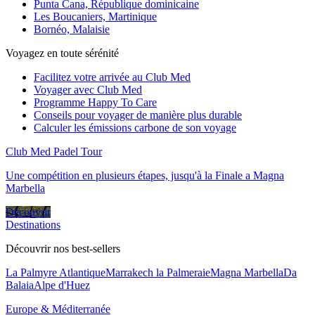
Punta Cana, République dominicaine
Les Boucaniers, Martinique
Bornéo, Malaisie
Voyagez en toute sérénité
Facilitez votre arrivée au Club Med
Voyager avec Club Med
Programme Happy To Care
Conseils pour voyager de manière plus durable
Calculer les émissions carbone de son voyage
Club Med Padel Tour
Une compétition en plusieurs étapes, jusqu'à la Finale a Magna
Marbella
Découvrir
Destinations
Découvrir nos best-sellers
La Palmyre Atlantique
Marrakech la Palmeraie
Magna Marbella
Da
Balaia
Alpe d'Huez
Europe & Méditerranée