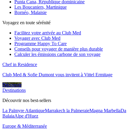
Punta Cana, République dominicaine
Les Boucaniers, Martinique
Bornéo, Malaisie
Voyagez en toute sérénité
Facilitez votre arrivée au Club Med
Voyager avec Club Med
Programme Happy To Care
Conseils pour voyager de manière plus durable
Calculer les émissions carbone de son voyage
Chef in Residence
Club Med & Sofie Dumont vous invitent à Vittel Ermitage
Découvrir
Destinations
Découvrir nos best-sellers
La Palmyre Atlantique
Marrakech la Palmeraie
Magna Marbella
Da
Balaia
Alpe d'Huez
Europe & Méditerranée