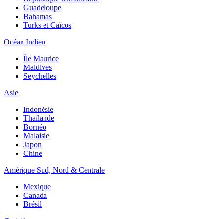
Guadeloupe
Bahamas
Turks et Caïcos
Océan Indien
Île Maurice
Maldives
Seychelles
Asie
Indonésie
Thaïlande
Bornéo
Malaisie
Japon
Chine
Amérique Sud, Nord & Centrale
Mexique
Canada
Brésil