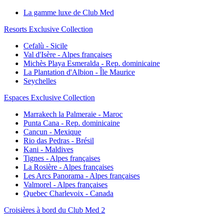
La gamme luxe de Club Med
Resorts Exclusive Collection
Cefalù - Sicile
Val d'Isère - Alpes françaises
Michès Playa Esmeralda - Rep. dominicaine
La Plantation d'Albion - Île Maurice
Seychelles
Espaces Exclusive Collection
Marrakech la Palmeraie - Maroc
Punta Cana - Rep. dominicaine
Cancun - Mexique
Rio das Pedras - Brésil
Kani - Maldives
Tignes - Alpes françaises
La Rosière - Alpes françaises
Les Arcs Panorama - Alpes françaises
Valmorel - Alpes françaises
Quebec Charlevoix - Canada
Croisières à bord du Club Med 2