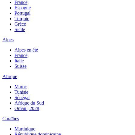
France
Espagne
Portugal
Turquie
Grèce
Sicile
Alpes
Alpes en été
France
Italie
Suisse
Afrique
Maroc
Tunisie
Sénégal
Afrique du Sud
Oman | 2028
Caraïbes
Martinique
République dominicaine