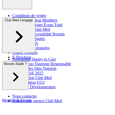
Conditions de ventes
Programme Great Members
Club Med s'engage
Assurance Voyage Écran Total
L'histoire du Club Med
Information accessibilité Resorts
Informations légales
Club Med & IA
Protection des données
Charte Cookies
E-Brochure
Programme Happy to Care
Agir pour un Tourisme Responsable
Besoin d'aide ?
Respects des Sites Naturels
Rapport RSE 2025
La Fondation Club Med
Compensation CO2
Club Med Développement
Nous contacter
Meeting & Events
Trouver une agence Club Med