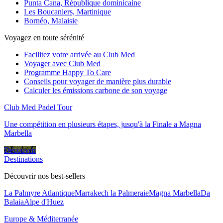
Punta Cana, République dominicaine
Les Boucaniers, Martinique
Bornéo, Malaisie
Voyagez en toute sérénité
Facilitez votre arrivée au Club Med
Voyager avec Club Med
Programme Happy To Care
Conseils pour voyager de manière plus durable
Calculer les émissions carbone de son voyage
Club Med Padel Tour
Une compétition en plusieurs étapes, jusqu'à la Finale a Magna
Marbella
Découvrir
Destinations
Découvrir nos best-sellers
La Palmyre Atlantique
Marrakech la Palmeraie
Magna Marbella
Da
Balaia
Alpe d'Huez
Europe & Méditerranée