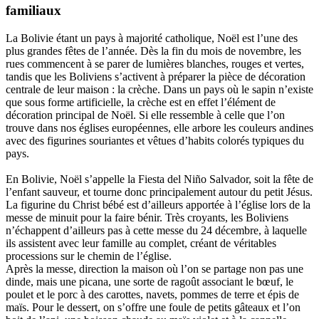
familiaux
La Bolivie étant un pays à majorité catholique, Noël est l’une des
plus grandes fêtes de l’année. Dès la fin du mois de novembre, les
rues commencent à se parer de lumières blanches, rouges et vertes,
tandis que les Boliviens s’activent à préparer la pièce de décoration
centrale de leur maison : la crèche. Dans un pays où le sapin n’existe
que sous forme artificielle, la crèche est en effet l’élément de
décoration principal de Noël. Si elle ressemble à celle que l’on
trouve dans nos églises européennes, elle arbore les couleurs andines
avec des figurines souriantes et vêtues d’habits colorés typiques du
pays.
En Bolivie, Noël s’appelle la Fiesta del Niño Salvador, soit la fête de
l’enfant sauveur, et tourne donc principalement autour du petit Jésus.
La figurine du Christ bébé est d’ailleurs apportée à l’église lors de la
messe de minuit pour la faire bénir. Très croyants, les Boliviens
n’échappent d’ailleurs pas à cette messe du 24 décembre, à laquelle
ils assistent avec leur famille au complet, créant de véritables
processions sur le chemin de l’église.
Après la messe, direction la maison où l’on se partage non pas une
dinde, mais une picana, une sorte de ragoût associant le bœuf, le
poulet et le porc à des carottes, navets, pommes de terre et épis de
maïs. Pour le dessert, on s’offre une foule de petits gâteaux et l’on