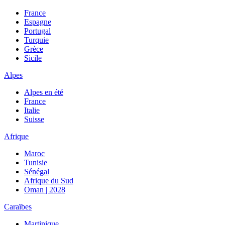
France
Espagne
Portugal
Turquie
Grèce
Sicile
Alpes
Alpes en été
France
Italie
Suisse
Afrique
Maroc
Tunisie
Sénégal
Afrique du Sud
Oman | 2028
Caraïbes
Martinique