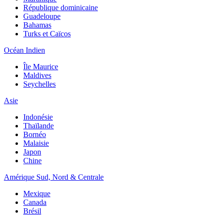
République dominicaine
Guadeloupe
Bahamas
Turks et Caïcos
Océan Indien
Île Maurice
Maldives
Seychelles
Asie
Indonésie
Thaïlande
Bornéo
Malaisie
Japon
Chine
Amérique Sud, Nord & Centrale
Mexique
Canada
Brésil