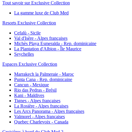
Tout savoir sur Exclusive Collection
La gamme luxe de Club Med
Resorts Exclusive Collection
Cefalù - Sicile
Val d'Isère - Alpes françaises
Michès Playa Esmeralda - Rep. dominicaine
La Plantation d'Albion - Île Maurice
Seychelles
Espaces Exclusive Collection
Marrakech la Palmeraie - Maroc
Punta Cana - Rep. dominicaine
Cancun - Mexique
Rio das Pedras - Brésil
Kani - Maldives
Tignes - Alpes françaises
La Rosière - Alpes françaises
Les Arcs Panorama - Alpes françaises
Valmorel - Alpes françaises
Quebec Charlevoix - Canada
Croisières à bord du Club Med 2