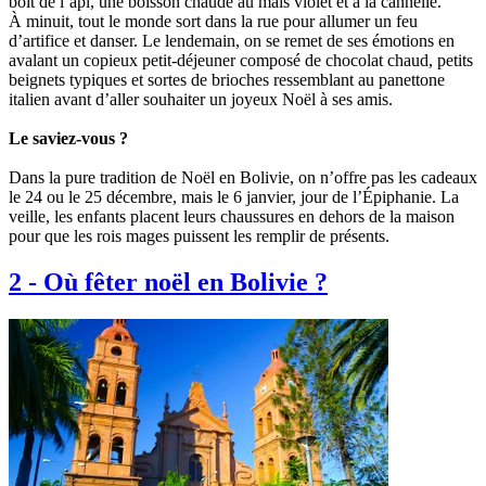
boit de l’api, une boisson chaude au maïs violet et à la cannelle.
À minuit, tout le monde sort dans la rue pour allumer un feu
d’artifice et danser. Le lendemain, on se remet de ses émotions en
avalant un copieux petit-déjeuner composé de chocolat chaud, petits
beignets typiques et sortes de brioches ressemblant au panettone
italien avant d’aller souhaiter un joyeux Noël à ses amis.
Le saviez-vous ?
Dans la pure tradition de Noël en Bolivie, on n’offre pas les cadeaux
le 24 ou le 25 décembre, mais le 6 janvier, jour de l’Épiphanie. La
veille, les enfants placent leurs chaussures en dehors de la maison
pour que les rois mages puissent les remplir de présents.
2
-
Où fêter noël en Bolivie ?