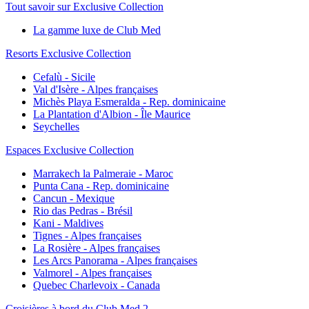
Tout savoir sur Exclusive Collection
La gamme luxe de Club Med
Resorts Exclusive Collection
Cefalù - Sicile
Val d'Isère - Alpes françaises
Michès Playa Esmeralda - Rep. dominicaine
La Plantation d'Albion - Île Maurice
Seychelles
Espaces Exclusive Collection
Marrakech la Palmeraie - Maroc
Punta Cana - Rep. dominicaine
Cancun - Mexique
Rio das Pedras - Brésil
Kani - Maldives
Tignes - Alpes françaises
La Rosière - Alpes françaises
Les Arcs Panorama - Alpes françaises
Valmorel - Alpes françaises
Quebec Charlevoix - Canada
Croisières à bord du Club Med 2