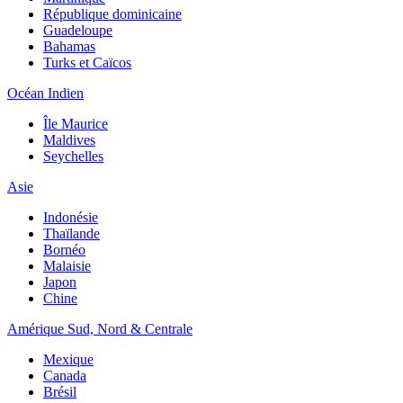
République dominicaine
Guadeloupe
Bahamas
Turks et Caïcos
Océan Indien
Île Maurice
Maldives
Seychelles
Asie
Indonésie
Thaïlande
Bornéo
Malaisie
Japon
Chine
Amérique Sud, Nord & Centrale
Mexique
Canada
Brésil