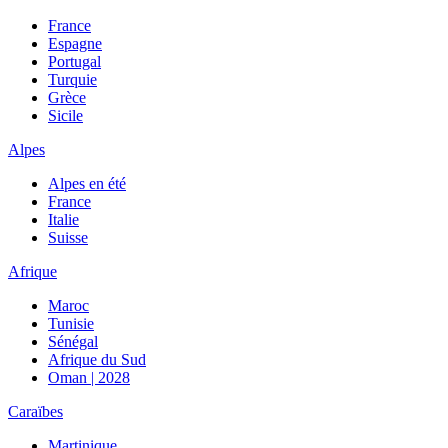
France
Espagne
Portugal
Turquie
Grèce
Sicile
Alpes
Alpes en été
France
Italie
Suisse
Afrique
Maroc
Tunisie
Sénégal
Afrique du Sud
Oman | 2028
Caraïbes
Martinique