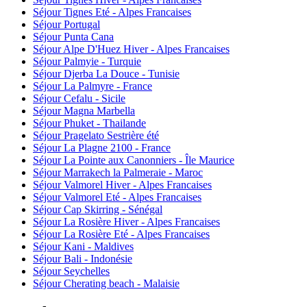
Séjour Tignes Eté - Alpes Francaises
Séjour Portugal
Séjour Punta Cana
Séjour Alpe D'Huez Hiver - Alpes Francaises
Séjour Palmyie - Turquie
Séjour Djerba La Douce - Tunisie
Séjour La Palmyre - France
Séjour Cefalu - Sicile
Séjour Magna Marbella
Séjour Phuket - Thailande
Séjour Pragelato Sestrière été
Séjour La Plagne 2100 - France
Séjour La Pointe aux Canonniers - Île Maurice
Séjour Marrakech la Palmeraie - Maroc
Séjour Valmorel Hiver - Alpes Francaises
Séjour Valmorel Eté - Alpes Francaises
Séjour Cap Skirring - Sénégal
Séjour La Rosière Hiver - Alpes Francaises
Séjour La Rosière Eté - Alpes Francaises
Séjour Kani - Maldives
Séjour Bali - Indonésie
Séjour Seychelles
Séjour Cherating beach - Malaisie