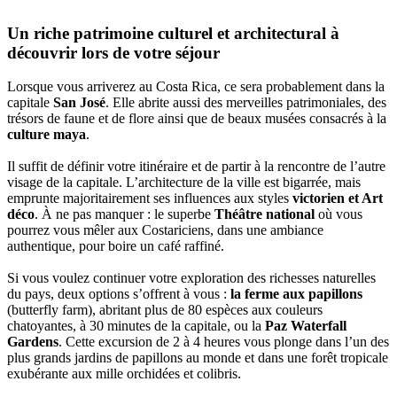
Un riche patrimoine culturel et architectural à
découvrir lors de votre séjour
Lorsque vous arriverez au Costa Rica, ce sera probablement dans la
capitale
San José
. Elle abrite aussi des merveilles patrimoniales, des
trésors de faune et de flore ainsi que de beaux musées consacrés à la
culture maya
.
Il suffit de définir votre itinéraire et de partir à la rencontre de l’autre
visage de la capitale. L’architecture de la ville est bigarrée, mais
emprunte majoritairement ses influences aux styles
victorien et Art
déco
. À ne pas manquer : le superbe
Théâtre national
où vous
pourrez vous mêler aux Costariciens, dans une ambiance
authentique, pour boire un café raffiné.
Si vous voulez continuer votre exploration des richesses naturelles
du pays, deux options s’offrent à vous :
la ferme aux papillons
(butterfly farm), abritant plus de 80 espèces aux couleurs
chatoyantes, à 30 minutes de la capitale, ou la
Paz Waterfall
Gardens
. Cette excursion de 2 à 4 heures vous plonge dans l’un des
plus grands jardins de papillons au monde et dans une forêt tropicale
exubérante aux mille orchidées et colibris.