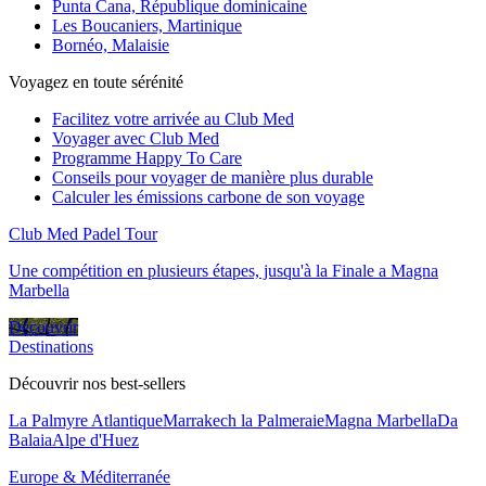
Punta Cana, République dominicaine
Les Boucaniers, Martinique
Bornéo, Malaisie
Voyagez en toute sérénité
Facilitez votre arrivée au Club Med
Voyager avec Club Med
Programme Happy To Care
Conseils pour voyager de manière plus durable
Calculer les émissions carbone de son voyage
Club Med Padel Tour
Une compétition en plusieurs étapes, jusqu'à la Finale a Magna
Marbella
Découvrir
Destinations
Découvrir nos best-sellers
La Palmyre Atlantique
Marrakech la Palmeraie
Magna Marbella
Da
Balaia
Alpe d'Huez
Europe & Méditerranée