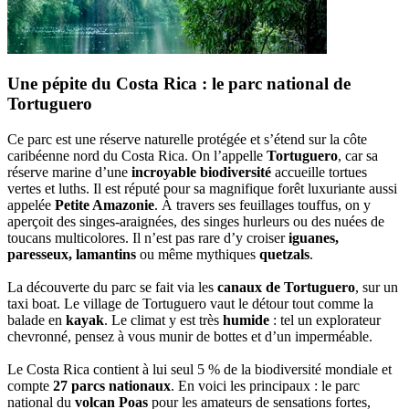
Une pépite du Costa Rica : le parc national de
Tortuguero
Ce parc est une réserve naturelle protégée et s’étend sur la côte
caribéenne nord du Costa Rica. On l’appelle
Tortuguero
, car sa
réserve marine d’une
incroyable biodiversité
accueille tortues
vertes et luths. Il est réputé pour sa magnifique forêt luxuriante aussi
appelée
Petite Amazonie
. À travers ses feuillages touffus, on y
aperçoit des singes-araignées, des singes hurleurs ou des nuées de
toucans multicolores. Il n’est pas rare d’y croiser
iguanes,
paresseux, lamantins
ou même mythiques
quetzals
.
La découverte du parc se fait via les
canaux de Tortuguero
, sur un
taxi boat. Le village de Tortuguero vaut le détour tout comme la
balade en
kayak
. Le climat y est très
humide
: tel un explorateur
chevronné, pensez à vous munir de bottes et d’un imperméable.
Le Costa Rica contient à lui seul 5 % de la biodiversité mondiale et
compte
27 parcs nationaux
. En voici les principaux : le parc
national du
volcan Poas
pour les amateurs de sensations fortes,