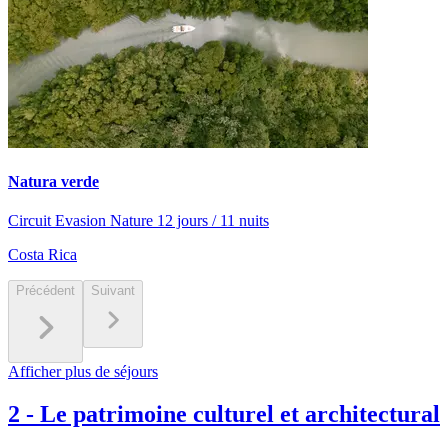
Natura verde
Circuit Evasion Nature 12 jours / 11 nuits
Costa Rica
Précédent
Suivant
Afficher plus de séjours
2
-
Le patrimoine culturel et architectural