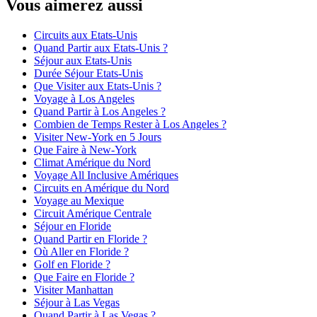
Vous aimerez aussi
Circuits aux Etats-Unis
Quand Partir aux Etats-Unis ?
Séjour aux Etats-Unis
Durée Séjour Etats-Unis
Que Visiter aux Etats-Unis ?
Voyage à Los Angeles
Quand Partir à Los Angeles ?
Combien de Temps Rester à Los Angeles ?
Visiter New-York en 5 Jours
Que Faire à New-York
Climat Amérique du Nord
Voyage All Inclusive Amériques
Circuits en Amérique du Nord
Voyage au Mexique
Circuit Amérique Centrale
Séjour en Floride
Quand Partir en Floride ?
Où Aller en Floride ?
Golf en Floride ?
Que Faire en Floride ?
Visiter Manhattan
Séjour à Las Vegas
Quand Partir à Las Vegas ?