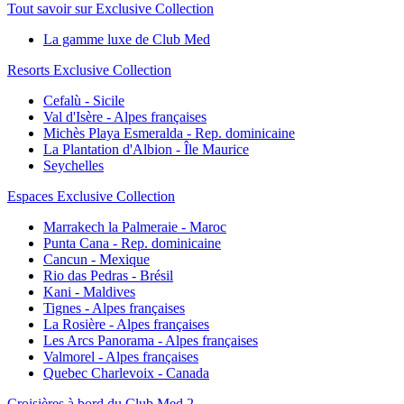
Tout savoir sur Exclusive Collection
La gamme luxe de Club Med
Resorts Exclusive Collection
Cefalù - Sicile
Val d'Isère - Alpes françaises
Michès Playa Esmeralda - Rep. dominicaine
La Plantation d'Albion - Île Maurice
Seychelles
Espaces Exclusive Collection
Marrakech la Palmeraie - Maroc
Punta Cana - Rep. dominicaine
Cancun - Mexique
Rio das Pedras - Brésil
Kani - Maldives
Tignes - Alpes françaises
La Rosière - Alpes françaises
Les Arcs Panorama - Alpes françaises
Valmorel - Alpes françaises
Quebec Charlevoix - Canada
Croisières à bord du Club Med 2