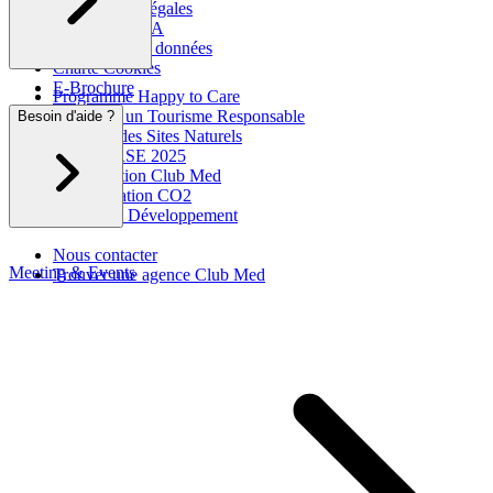
Informations légales
Club Med & IA
Protection des données
Charte Cookies
E-Brochure
Programme Happy to Care
Agir pour un Tourisme Responsable
Besoin d'aide ?
Respects des Sites Naturels
Rapport RSE 2025
La Fondation Club Med
Compensation CO2
Club Med Développement
Nous contacter
Meeting & Events
Trouver une agence Club Med