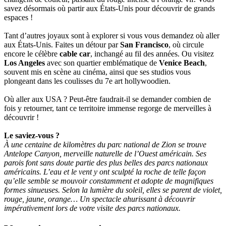
savez désormais où partir aux États-Unis pour découvrir de grands
espaces !
Tant d’autres joyaux sont à explorer si vous vous demandez où aller
aux États-Unis. Faites un détour par
San Francisco
, où circule
encore le célèbre
cable car
, inchangé au fil des années. Ou visitez
Los Angeles
avec son quartier emblématique de
Venice Beach
,
souvent mis en scène au cinéma, ainsi que ses studios vous
plongeant dans les coulisses du 7e art hollywoodien.
Où aller aux USA ? Peut-être faudrait-il se demander combien de
fois y retourner, tant ce territoire immense regorge de merveilles à
découvrir !
Le saviez-vous ?
À une centaine de kilomètres du parc national de Zion se trouve
Antelope Canyon, merveille naturelle de l’Ouest américain. Ses
parois font sans doute partie des plus belles des parcs nationaux
américains. L’eau et le vent y ont sculpté la roche de telle façon
qu’elle semble se mouvoir constamment et adopte de magnifiques
formes sinueuses. Selon la lumière du soleil, elles se parent de violet,
rouge, jaune, orange… Un spectacle ahurissant à découvrir
impérativement lors de votre visite des parcs nationaux.