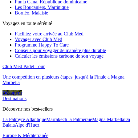
Punta Cana, République dominicaine
Les Boucaniers, Martinique
Bornéo, Malaisie
Voyagez en toute sérénité
Facilitez votre arrivée au Club Med
Voyager avec Club Med
Programme Happy To Care
Conseils pour voyager de manière plus durable
Calculer les émissions carbone de son voyage
Club Med Padel Tour
Une compétition en plusieurs étapes, jusqu'à la Finale a Magna
Marbella
Découvrir
Destinations
Découvrir nos best-sellers
La Palmyre Atlantique
Marrakech la Palmeraie
Magna Marbella
Da
Balaia
Alpe d'Huez
Europe & Méditerranée