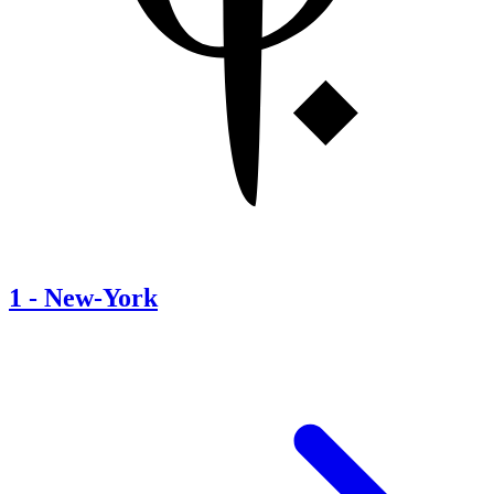
1
-
New-York