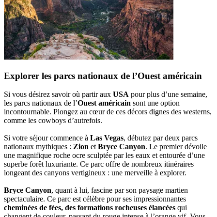
Explorer les parcs nationaux de l’Ouest américain
Si vous désirez savoir où partir aux
USA
pour plus d’une semaine,
les parcs nationaux de l’
Ouest américain
sont une option
incontournable. Plongez au cœur de ces décors dignes des westerns,
comme les cowboys d’autrefois.
Si votre séjour commence à
Las Vegas
, débutez par deux parcs
nationaux mythiques :
Zion
et
Bryce Canyon
. Le premier dévoile
une magnifique roche ocre sculptée par les eaux et entourée d’une
superbe forêt luxuriante. Ce parc offre de nombreux itinéraires
longeant des canyons vertigineux : une merveille à explorer.
Bryce Canyon
, quant à lui, fascine par son paysage martien
spectaculaire. Ce parc est célèbre pour ses impressionnantes
cheminées de fées, des formations rocheuses élancées
qui
changent de couleur, passant du rouge intense à l’orange vif. Vous