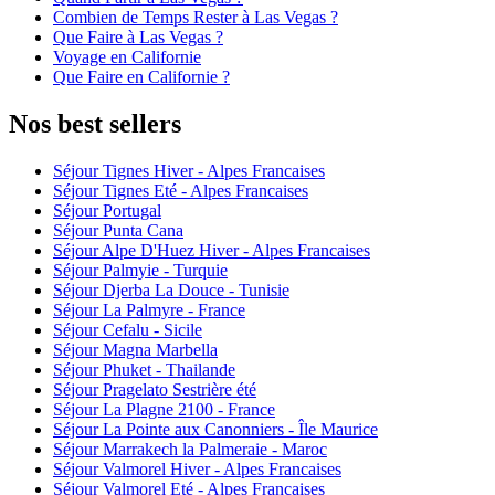
Combien de Temps Rester à Las Vegas ?
Que Faire à Las Vegas ?
Voyage en Californie
Que Faire en Californie ?
Nos best sellers
Séjour Tignes Hiver - Alpes Francaises
Séjour Tignes Eté - Alpes Francaises
Séjour Portugal
Séjour Punta Cana
Séjour Alpe D'Huez Hiver - Alpes Francaises
Séjour Palmyie - Turquie
Séjour Djerba La Douce - Tunisie
Séjour La Palmyre - France
Séjour Cefalu - Sicile
Séjour Magna Marbella
Séjour Phuket - Thailande
Séjour Pragelato Sestrière été
Séjour La Plagne 2100 - France
Séjour La Pointe aux Canonniers - Île Maurice
Séjour Marrakech la Palmeraie - Maroc
Séjour Valmorel Hiver - Alpes Francaises
Séjour Valmorel Eté - Alpes Francaises