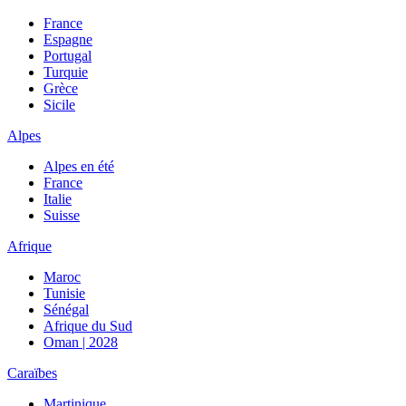
France
Espagne
Portugal
Turquie
Grèce
Sicile
Alpes
Alpes en été
France
Italie
Suisse
Afrique
Maroc
Tunisie
Sénégal
Afrique du Sud
Oman | 2028
Caraïbes
Martinique