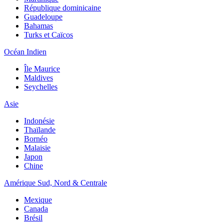
République dominicaine
Guadeloupe
Bahamas
Turks et Caïcos
Océan Indien
Île Maurice
Maldives
Seychelles
Asie
Indonésie
Thaïlande
Bornéo
Malaisie
Japon
Chine
Amérique Sud, Nord & Centrale
Mexique
Canada
Brésil