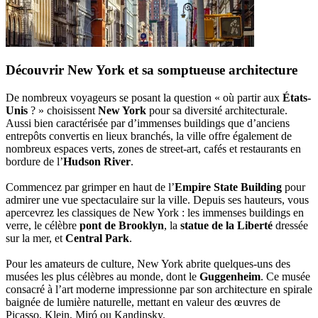
Découvrir New York et sa somptueuse architecture
De nombreux voyageurs se posant la question « où partir aux
États-
Unis
? » choisissent
New York
pour sa diversité architecturale.
Aussi bien caractérisée par d’immenses buildings que d’anciens
entrepôts convertis en lieux branchés, la ville offre également de
nombreux espaces verts, zones de street-art, cafés et restaurants en
bordure de l’
Hudson River
.
Commencez par grimper en haut de l’
Empire State Building
pour
admirer une vue spectaculaire sur la ville. Depuis ses hauteurs, vous
apercevrez les classiques de New York : les immenses buildings en
verre, le célèbre
pont de Brooklyn
, la
statue de la Liberté
dressée
sur la mer, et
Central Park
.
Pour les amateurs de culture, New York abrite quelques-uns des
musées les plus célèbres au monde, dont le
Guggenheim
. Ce musée
consacré à l’art moderne impressionne par son architecture en spirale
baignée de lumière naturelle, mettant en valeur des œuvres de
Picasso, Klein, Miró ou Kandinsky.