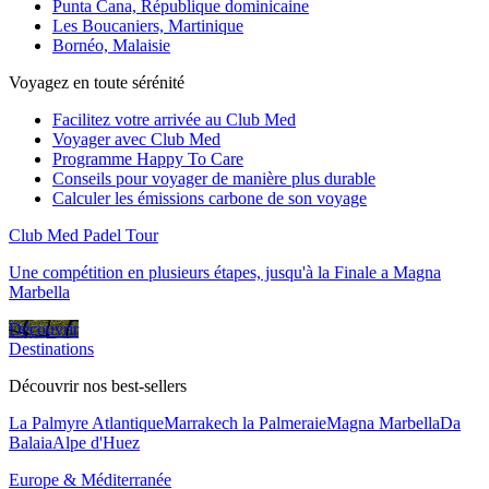
Punta Cana, République dominicaine
Les Boucaniers, Martinique
Bornéo, Malaisie
Voyagez en toute sérénité
Facilitez votre arrivée au Club Med
Voyager avec Club Med
Programme Happy To Care
Conseils pour voyager de manière plus durable
Calculer les émissions carbone de son voyage
Club Med Padel Tour
Une compétition en plusieurs étapes, jusqu'à la Finale a Magna
Marbella
Découvrir
Destinations
Découvrir nos best-sellers
La Palmyre Atlantique
Marrakech la Palmeraie
Magna Marbella
Da
Balaia
Alpe d'Huez
Europe & Méditerranée