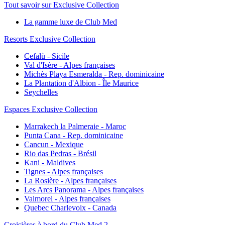
Tout savoir sur Exclusive Collection
La gamme luxe de Club Med
Resorts Exclusive Collection
Cefalù - Sicile
Val d'Isère - Alpes françaises
Michès Playa Esmeralda - Rep. dominicaine
La Plantation d'Albion - Île Maurice
Seychelles
Espaces Exclusive Collection
Marrakech la Palmeraie - Maroc
Punta Cana - Rep. dominicaine
Cancun - Mexique
Rio das Pedras - Brésil
Kani - Maldives
Tignes - Alpes françaises
La Rosière - Alpes françaises
Les Arcs Panorama - Alpes françaises
Valmorel - Alpes françaises
Quebec Charlevoix - Canada
Croisières à bord du Club Med 2