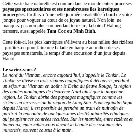
Cette vaste baie naturelle est connue dans le monde entier
pour ses
paysages spectaculaires et ses nombreuses îles karstiques
immergées.
Profitez d’une belle journée ensoleillée à bord de votre
jonque pour voguer au cœur de ce joyau naturel. Non loin, ne
manquez pas non plus son pendant terrestre, la baie d’Halong
terrestre, aussi appelée
Tam Coc ou Ninh Binh.
Cette fois-ci, les pics karstiques s’élèvent au beau milieu des rizières
: profitez-en pour faire une balade en barque au milieu de ses
paysages surnaturels, le temps d’une excursion d’un jour depuis
Hanoi.
Le saviez-vous ?
Le nord du Vietnam, encore aujourd’hui, s’appelle le Tonkin. Le
Tonkin se divise en trois régions magnifiques à découvrir pendant
un séjour au Vietnam en août : le Delta du fleuve Rouge, la région
des hautes montagnes de l’extrême Nord ainsi que la moyenne
région. Le Tonkin abrite des paysages magnifiques comme les
rizières en terrasses ou la région de Lang Son. Pour rejoindre Sapa
depuis Hanoi, il est possible de prendre un train de nuit afin de
partir à la rencontre de quelques-unes des 54 minorités ethniques
qui peuplent ces contrées reculées. Sur les marchés, entre rizières et
hameaux, émerveillez-vous devant la beauté des costumes des
minorités, souvent cousus à la main.