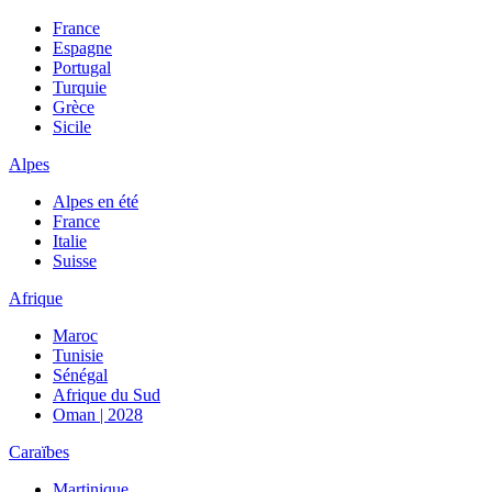
France
Espagne
Portugal
Turquie
Grèce
Sicile
Alpes
Alpes en été
France
Italie
Suisse
Afrique
Maroc
Tunisie
Sénégal
Afrique du Sud
Oman | 2028
Caraïbes
Martinique