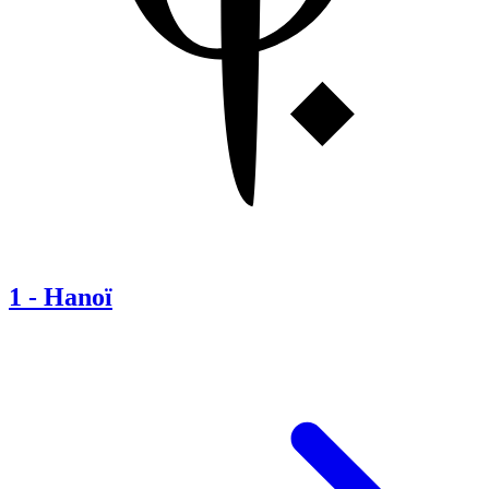
1
-
Hanoï