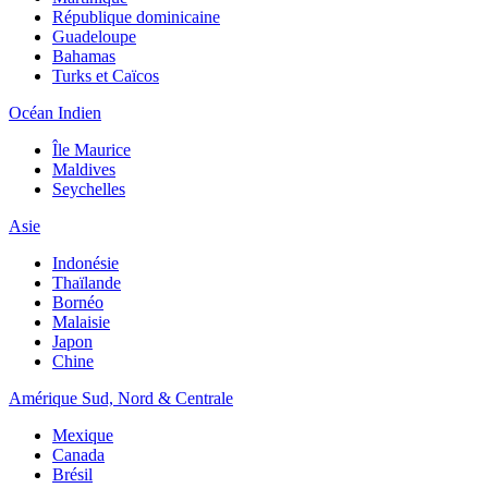
République dominicaine
Guadeloupe
Bahamas
Turks et Caïcos
Océan Indien
Île Maurice
Maldives
Seychelles
Asie
Indonésie
Thaïlande
Bornéo
Malaisie
Japon
Chine
Amérique Sud, Nord & Centrale
Mexique
Canada
Brésil