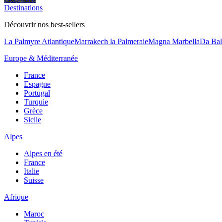
Destinations
Découvrir nos best-sellers
La Palmyre Atlantique
Marrakech la Palmeraie
Magna Marbella
Da Bal
Europe & Méditerranée
France
Espagne
Portugal
Turquie
Grèce
Sicile
Alpes
Alpes en été
France
Italie
Suisse
Afrique
Maroc