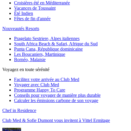
Croisières été en Méditerranée
Vacances de Toussaint
Été Indien
Fêtes de fin d'année
Nouveautés Resorts
Pragelato Sestriere, Alpes italiennes
South Africa Beach & Safari, Afrique du Sud
Punta Cana, République dominicaine
Les Boucaniers, Martinique
Bornéo, Malaisie
Voyagez en toute sérénité
Facilitez votre arrivée au Club Med
Voyager avec Club Med
Programme Happy To Care
Conseils pour voyager de manière plus durable
Calculer les émissions carbone de son voyage
Chef in Residence
Club Med & Sofie Dumont vous invitent à Vittel Ermitage
Découvrir