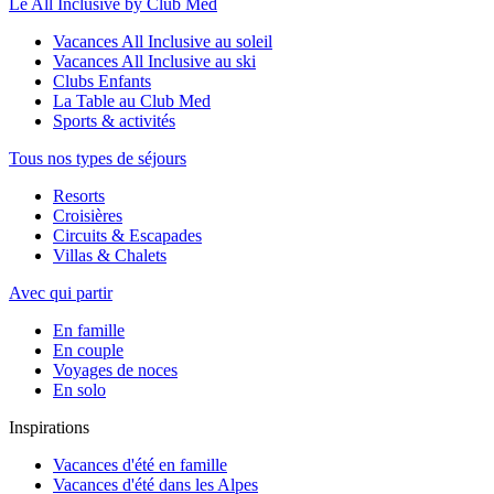
Le All Inclusive by Club Med
Vacances All Inclusive au soleil
Vacances All Inclusive au ski
Clubs Enfants
La Table au Club Med
Sports & activités
Tous nos types de séjours
Resorts
Croisières
Circuits & Escapades
Villas & Chalets
Avec qui partir
En famille
En couple
Voyages de noces
En solo
Inspirations
Vacances d'été en famille
Vacances d'été dans les Alpes