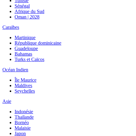
Tunisie
Sénégal
Afrique du Sud
Oman | 2028
Caraïbes
Martinique
République dominicaine
Guadeloupe
Bahamas
Turks et Caïcos
Océan Indien
Île Maurice
Maldives
Seychelles
Asie
Indonésie
Thaïlande
Bornéo
Malaisie
Japon