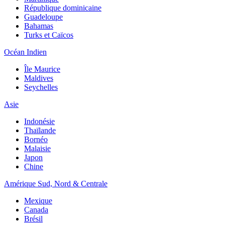
République dominicaine
Guadeloupe
Bahamas
Turks et Caïcos
Océan Indien
Île Maurice
Maldives
Seychelles
Asie
Indonésie
Thaïlande
Bornéo
Malaisie
Japon
Chine
Amérique Sud, Nord & Centrale
Mexique
Canada
Brésil