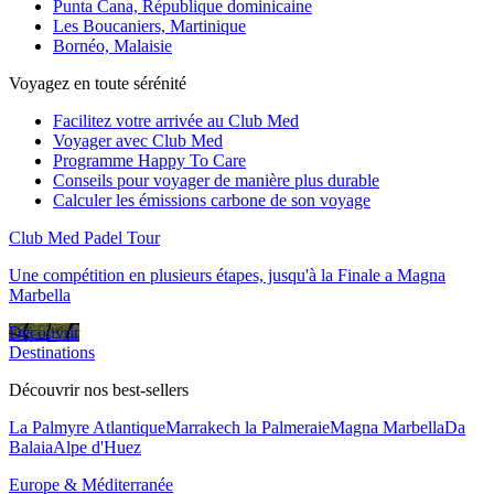
Punta Cana, République dominicaine
Les Boucaniers, Martinique
Bornéo, Malaisie
Voyagez en toute sérénité
Facilitez votre arrivée au Club Med
Voyager avec Club Med
Programme Happy To Care
Conseils pour voyager de manière plus durable
Calculer les émissions carbone de son voyage
Club Med Padel Tour
Une compétition en plusieurs étapes, jusqu'à la Finale a Magna
Marbella
Découvrir
Destinations
Découvrir nos best-sellers
La Palmyre Atlantique
Marrakech la Palmeraie
Magna Marbella
Da
Balaia
Alpe d'Huez
Europe & Méditerranée