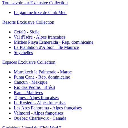
Tout savoir sur Exclusive Collection
La gamme luxe de Club Med
Resorts Exclusive Collection
Cefalù - Sicile
Val d'Isère - Alpes françaises
Michès Playa Esmeralda - Rep. dominicaine
La Plantation d'Albion - Île Maurice
Seychelles
Espaces Exclusive Collection
Marrakech la Palmeraie - Maroc
Punta Cana - Rep. dominicaine
Cancun - Mexique
Rio das Pedras - Brésil
Kani - Maldives
Tignes - Alpes françaises
La Rosière - Alpes françaises
Les Arcs Panorama - Alpes françaises
Valmorel - Alpes françaises
Quebec Charlevoix - Canada
Croisières à bord du Club Med 2