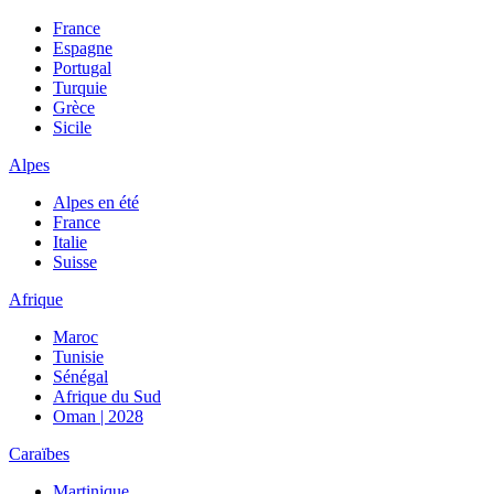
France
Espagne
Portugal
Turquie
Grèce
Sicile
Alpes
Alpes en été
France
Italie
Suisse
Afrique
Maroc
Tunisie
Sénégal
Afrique du Sud
Oman | 2028
Caraïbes
Martinique