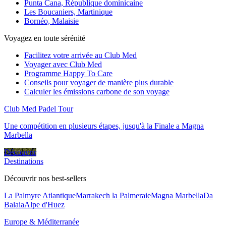
Punta Cana, République dominicaine
Les Boucaniers, Martinique
Bornéo, Malaisie
Voyagez en toute sérénité
Facilitez votre arrivée au Club Med
Voyager avec Club Med
Programme Happy To Care
Conseils pour voyager de manière plus durable
Calculer les émissions carbone de son voyage
Club Med Padel Tour
Une compétition en plusieurs étapes, jusqu'à la Finale a Magna
Marbella
Découvrir
Destinations
Découvrir nos best-sellers
La Palmyre Atlantique
Marrakech la Palmeraie
Magna Marbella
Da
Balaia
Alpe d'Huez
Europe & Méditerranée