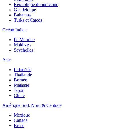
République dominicaine
Guadeloupe
Bahamas
Turks et Caïcos
Océan Indien
Île Maurice
Maldives
Seychelles
Asie
Indonésie
Thaïlande
Bornéo
Malaisie
Japon
Chine
Amérique Sud, Nord & Centrale
Mexique
Canada
Brésil