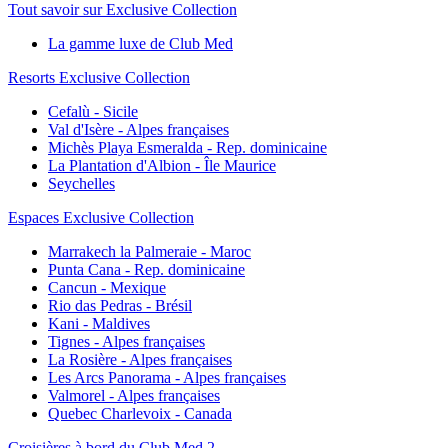
Tout savoir sur Exclusive Collection
La gamme luxe de Club Med
Resorts Exclusive Collection
Cefalù - Sicile
Val d'Isère - Alpes françaises
Michès Playa Esmeralda - Rep. dominicaine
La Plantation d'Albion - Île Maurice
Seychelles
Espaces Exclusive Collection
Marrakech la Palmeraie - Maroc
Punta Cana - Rep. dominicaine
Cancun - Mexique
Rio das Pedras - Brésil
Kani - Maldives
Tignes - Alpes françaises
La Rosière - Alpes françaises
Les Arcs Panorama - Alpes françaises
Valmorel - Alpes françaises
Quebec Charlevoix - Canada
Croisières à bord du Club Med 2