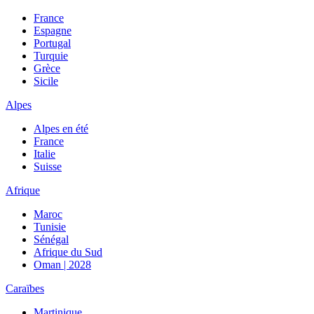
France
Espagne
Portugal
Turquie
Grèce
Sicile
Alpes
Alpes en été
France
Italie
Suisse
Afrique
Maroc
Tunisie
Sénégal
Afrique du Sud
Oman | 2028
Caraïbes
Martinique