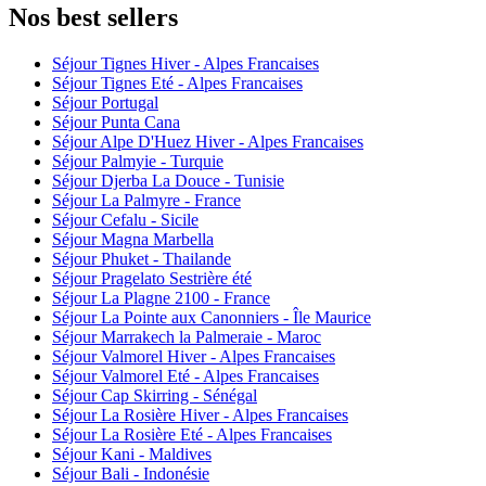
Nos best sellers
Séjour Tignes Hiver - Alpes Francaises
Séjour Tignes Eté - Alpes Francaises
Séjour Portugal
Séjour Punta Cana
Séjour Alpe D'Huez Hiver - Alpes Francaises
Séjour Palmyie - Turquie
Séjour Djerba La Douce - Tunisie
Séjour La Palmyre - France
Séjour Cefalu - Sicile
Séjour Magna Marbella
Séjour Phuket - Thailande
Séjour Pragelato Sestrière été
Séjour La Plagne 2100 - France
Séjour La Pointe aux Canonniers - Île Maurice
Séjour Marrakech la Palmeraie - Maroc
Séjour Valmorel Hiver - Alpes Francaises
Séjour Valmorel Eté - Alpes Francaises
Séjour Cap Skirring - Sénégal
Séjour La Rosière Hiver - Alpes Francaises
Séjour La Rosière Eté - Alpes Francaises
Séjour Kani - Maldives
Séjour Bali - Indonésie