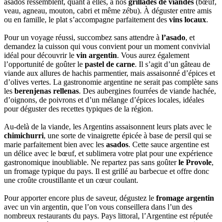
asados ressemblent, quant à elles, à nos
grillades de viandes
(bœuf,
veau, agneau, mouton, cabri et même zébu). À déguster entre amis
ou en famille, le plat s’accompagne parfaitement des
vins locaux
.
Pour un voyage réussi, succombez sans attendre à
l’asado
, et
demandez la cuisson qui vous convient pour un moment convivial
idéal pour découvrir le
vin argentin
. Vous aurez également
l’opportunité de goûter le
pastel de carne
. Il s’agit d’un gâteau de
viande aux allures de hachis parmentier, mais assaisonné d’épices et
d’olives vertes. La gastronomie argentine ne serait pas complète sans
les
berenjenas rellenas
. Des aubergines fourrées de viande hachée,
d’oignons, de poivrons et d’un mélange d’épices locales, idéales
pour déguster des recettes typiques de la région.
Au-delà de la viande, les Argentins assaisonnent leurs plats avec le
chimichurri
, une sorte de vinaigrette épicée à base de persil qui se
marie parfaitement bien avec les
asados
. Cette sauce argentine est
un délice avec le bœuf, et sublimera votre plat pour une expérience
gastronomique inoubliable. Ne repartez pas sans goûter
le Provole
,
un fromage typique du pays. Il est grillé au barbecue et offre donc
une croûte croustillante et un cœur coulant.
Pour apporter encore plus de saveur, dégustez le
fromage argentin
avec un vin argentin, que l’on vous conseillera dans l’un des
nombreux restaurants du pays. Pays littoral, l’Argentine est réputée