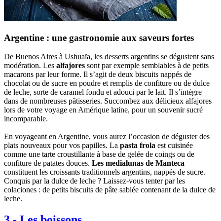
Argentine : une gastronomie aux saveurs fortes
De Buenos Aires à Ushuaïa, les desserts argentins se dégustent sans
modération. Les
alfajores
sont par exemple semblables à de petits
macarons par leur forme. Il s’agit de deux biscuits nappés de
chocolat ou de sucre en poudre et remplis de confiture ou de dulce
de leche, sorte de caramel fondu et adouci par le lait. Il s’intègre
dans de nombreuses pâtisseries. Succombez aux délicieux alfajores
lors de votre voyage en Amérique latine, pour un souvenir sucré
incomparable.
En voyageant en Argentine, vous aurez l’occasion de déguster des
plats nouveaux pour vos papilles. La
pasta frola
est cuisinée
comme une tarte croustillante à base de gelée de coings ou de
confiture de patates douces.
Les medialunas de Manteca
constituent les croissants traditionnels argentins, nappés de sucre.
Conquis par la dulce de leche ? Laissez-vous tenter par les
colaciones : de petits biscuits de pâte sablée contenant de la dulce de
leche.
3
-
Les boissons