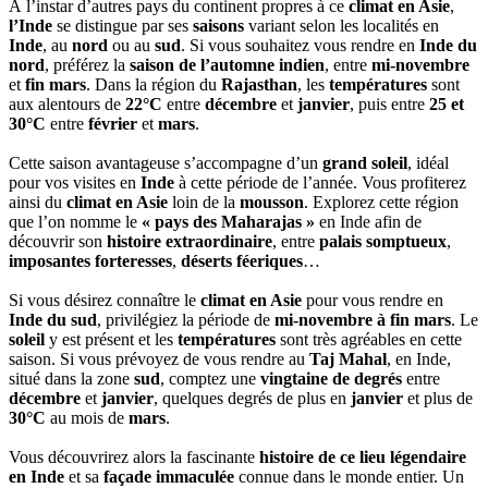
À l’instar d’autres pays du continent propres à ce
climat en Asie
,
l’Inde
se distingue par ses
saisons
variant selon les localités en
Inde
, au
nord
ou au
sud
. Si vous souhaitez vous rendre en
Inde du
nord
, préférez la
saison de l’automne indien
, entre
mi-novembre
et
fin mars
. Dans la région du
Rajasthan
, les
températures
sont
aux alentours de
22°C
entre
décembre
et
janvier
, puis entre
25 et
30°C
entre
février
et
mars
.
Cette saison avantageuse s’accompagne d’un
grand soleil
, idéal
pour vos visites en
Inde
à cette période de l’année. Vous profiterez
ainsi du
climat en Asie
loin de la
mousson
. Explorez cette région
que l’on nomme le
« pays des Maharajas »
en Inde afin de
découvrir son
histoire extraordinaire
, entre
palais somptueux
,
imposantes forteresses
,
déserts féeriques
…
Si vous désirez connaître le
climat en Asie
pour vous rendre en
Inde du sud
, privilégiez la période de
mi-novembre à fin mars
. Le
soleil
y est présent et les
températures
sont très agréables en cette
saison. Si vous prévoyez de vous rendre au
Taj Mahal
, en Inde,
situé dans la zone
sud
, comptez une
vingtaine de degrés
entre
décembre
et
janvier
, quelques degrés de plus en
janvier
et plus de
30°C
au mois de
mars
.
Vous découvrirez alors la fascinante
histoire de ce lieu légendaire
en Inde
et sa
façade immaculée
connue dans le monde entier. Un