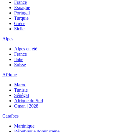
France
Espagne
Portugal
Turquie
Grèce
Sicile
Alpes
Alpes en été
France
Italie
Suisse
Afrique
Maroc
Tunisie
Sénégal
Afrique du Sud
Oman | 2028
Caraïbes
Martinique
République dominicaine