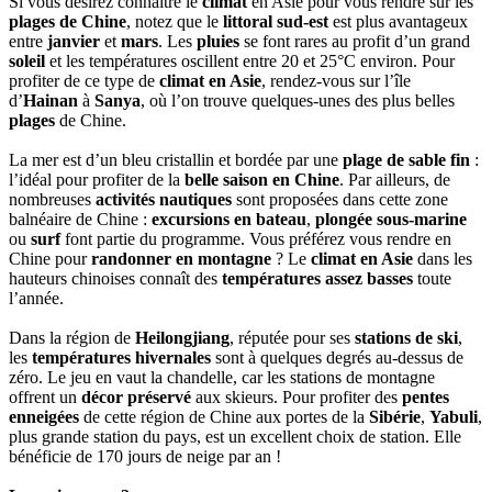
Si vous désirez connaître le
climat
en Asie pour vous rendre sur les
plages de Chine
, notez que le
littoral sud-est
est plus avantageux
entre
janvier
et
mars
. Les
pluies
se font rares au profit d’un grand
soleil
et les températures oscillent entre 20 et 25°C environ. Pour
profiter de ce type de
climat en Asie
, rendez-vous sur l’île
d’
Hainan
à
Sanya
, où l’on trouve quelques-unes des plus belles
plages
de Chine.
La mer est d’un bleu cristallin et bordée par une
plage de sable fin
:
l’idéal pour profiter de la
belle saison en Chine
. Par ailleurs, de
nombreuses
activités nautiques
sont proposées dans cette zone
balnéaire de Chine :
excursions en bateau
,
plongée sous-marine
ou
surf
font partie du programme. Vous préférez vous rendre en
Chine pour
randonner en montagne
? Le
climat en Asie
dans les
hauteurs chinoises connaît des
températures assez basses
toute
l’année.
Dans la région de
Heilongjiang
, réputée pour ses
stations de ski
,
les
températures hivernales
sont à quelques degrés au-dessus de
zéro. Le jeu en vaut la chandelle, car les stations de montagne
offrent un
décor préservé
aux skieurs. Pour profiter des
pentes
enneigées
de cette région de Chine aux portes de la
Sibérie
,
Yabuli
,
plus grande station du pays, est un excellent choix de station. Elle
bénéficie de 170 jours de neige par an !