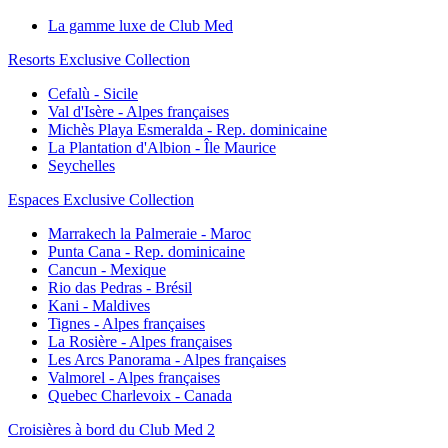
La gamme luxe de Club Med
Resorts Exclusive Collection
Cefalù - Sicile
Val d'Isère - Alpes françaises
Michès Playa Esmeralda - Rep. dominicaine
La Plantation d'Albion - Île Maurice
Seychelles
Espaces Exclusive Collection
Marrakech la Palmeraie - Maroc
Punta Cana - Rep. dominicaine
Cancun - Mexique
Rio das Pedras - Brésil
Kani - Maldives
Tignes - Alpes françaises
La Rosière - Alpes françaises
Les Arcs Panorama - Alpes françaises
Valmorel - Alpes françaises
Quebec Charlevoix - Canada
Croisières à bord du Club Med 2