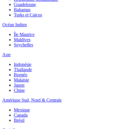
Guadeloupe
Bahamas
Turks et Caïcos
Océan Indien
Île Maurice
Maldives
Seychelles
Asie
Indonésie
Thaïlande
Bornéo
Malaisie
Japon
Chine
Amérique Sud, Nord & Centrale
Mexique
Canada
Brésil