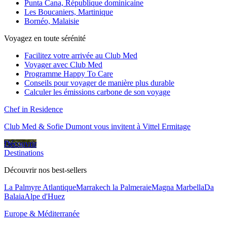
Punta Cana, République dominicaine
Les Boucaniers, Martinique
Bornéo, Malaisie
Voyagez en toute sérénité
Facilitez votre arrivée au Club Med
Voyager avec Club Med
Programme Happy To Care
Conseils pour voyager de manière plus durable
Calculer les émissions carbone de son voyage
Chef in Residence
Club Med & Sofie Dumont vous invitent à Vittel Ermitage
Découvrir
Destinations
Découvrir nos best-sellers
La Palmyre Atlantique
Marrakech la Palmeraie
Magna Marbella
Da
Balaia
Alpe d'Huez
Europe & Méditerranée