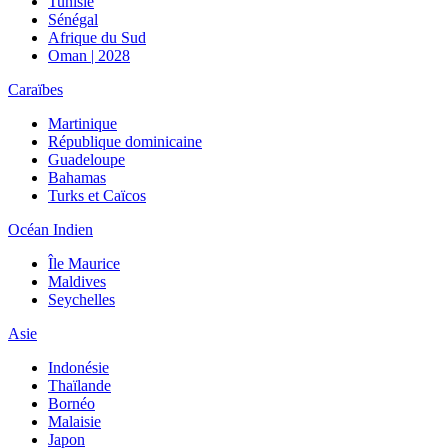
Tunisie
Sénégal
Afrique du Sud
Oman | 2028
Caraïbes
Martinique
République dominicaine
Guadeloupe
Bahamas
Turks et Caïcos
Océan Indien
Île Maurice
Maldives
Seychelles
Asie
Indonésie
Thaïlande
Bornéo
Malaisie
Japon