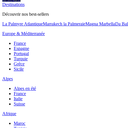
Destinations
Découvrir nos best-sellers
La Palmyre Atlantique
Marrakech la Palmeraie
Magna Marbella
Da Bal
Europe & Méditerranée
France
Espagne
Portugal
Turquie
Grèce
Sicile
Alpes
Alpes en été
France
Italie
Suisse
Afrique
Maroc