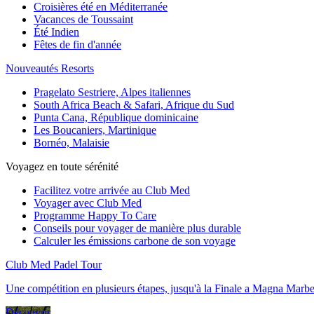
Croisières été en Méditerranée
Vacances de Toussaint
Été Indien
Fêtes de fin d'année
Nouveautés Resorts
Pragelato Sestriere, Alpes italiennes
South Africa Beach & Safari, Afrique du Sud
Punta Cana, République dominicaine
Les Boucaniers, Martinique
Bornéo, Malaisie
Voyagez en toute sérénité
Facilitez votre arrivée au Club Med
Voyager avec Club Med
Programme Happy To Care
Conseils pour voyager de manière plus durable
Calculer les émissions carbone de son voyage
Club Med Padel Tour
Une compétition en plusieurs étapes, jusqu'à la Finale a Magna Marbe
Découvrir