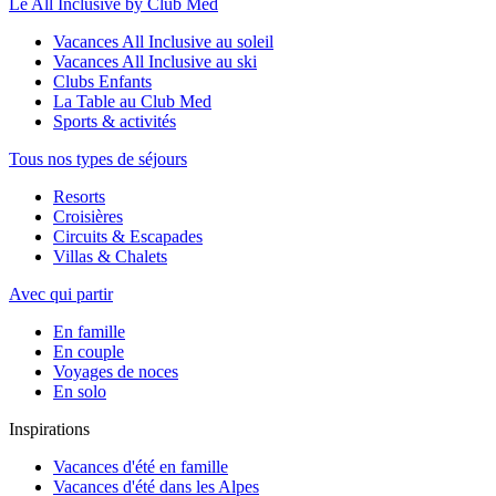
Le All Inclusive by Club Med
Vacances All Inclusive au soleil
Vacances All Inclusive au ski
Clubs Enfants
La Table au Club Med
Sports & activités
Tous nos types de séjours
Resorts
Croisières
Circuits & Escapades
Villas & Chalets
Avec qui partir
En famille
En couple
Voyages de noces
En solo
Inspirations
Vacances d'été en famille
Vacances d'été dans les Alpes