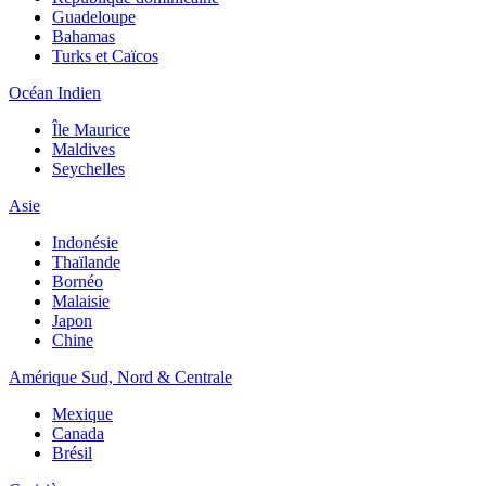
Guadeloupe
Bahamas
Turks et Caïcos
Océan Indien
Île Maurice
Maldives
Seychelles
Asie
Indonésie
Thaïlande
Bornéo
Malaisie
Japon
Chine
Amérique Sud, Nord & Centrale
Mexique
Canada
Brésil