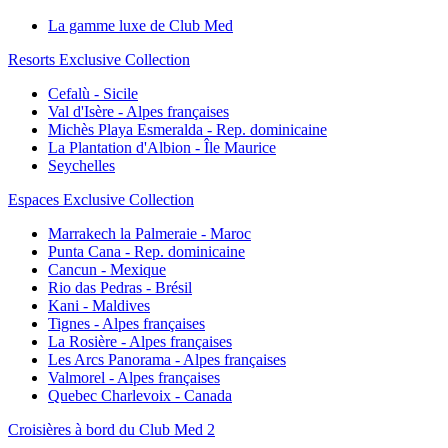
La gamme luxe de Club Med
Resorts Exclusive Collection
Cefalù - Sicile
Val d'Isère - Alpes françaises
Michès Playa Esmeralda - Rep. dominicaine
La Plantation d'Albion - Île Maurice
Seychelles
Espaces Exclusive Collection
Marrakech la Palmeraie - Maroc
Punta Cana - Rep. dominicaine
Cancun - Mexique
Rio das Pedras - Brésil
Kani - Maldives
Tignes - Alpes françaises
La Rosière - Alpes françaises
Les Arcs Panorama - Alpes françaises
Valmorel - Alpes françaises
Quebec Charlevoix - Canada
Croisières à bord du Club Med 2