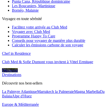
Punta Cana, République dominicaine
Les Boucaniers, Martinique
Bornéo, Malaisie
Voyagez en toute sérénité
Facilitez votre arrivée au Club Med
Voyager avec Club Med
Programme Happy To Care
Conseils pour voyager de manière plus durable
Calculer les émissions carbone de son voyage
Chef in Residence
Club Med & Sofie Dumont vous invitent à Vittel Ermitage
Découvrir
Destinations
Découvrir nos best-sellers
La Palmyre Atlantique
Marrakech la Palmeraie
Magna Marbella
Da
Balaia
Alpe d'Huez
Europe & Méditerranée