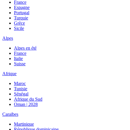
France
Espagne
Portugal
Turquie
Grèce
Sicile
Alpes
Alpes en été
France
Italie
Suisse
Afrique
Maroc
Tunisie
Sénégal
Afrique du Sud
Oman | 2028
Caraïbes
Martinique
République dominicaine