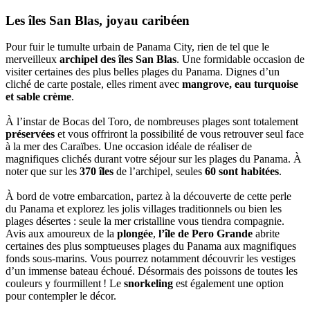
Les îles San Blas, joyau caribéen
Pour fuir le tumulte urbain de Panama City, rien de tel que le
merveilleux
archipel des îles San Blas
. Une formidable occasion de
visiter certaines des plus belles plages du Panama. Dignes d’un
cliché de carte postale, elles riment avec
mangrove, eau turquoise
et sable crème
.
À l’instar de Bocas del Toro, de nombreuses plages sont totalement
préservées
et vous offriront la possibilité de vous retrouver seul face
à la mer des Caraïbes. Une occasion idéale de réaliser de
magnifiques clichés durant votre séjour sur les plages du Panama. À
noter que sur les
370 îles
de l’archipel, seules
60 sont habitées
.
À bord de votre embarcation, partez à la découverte de cette perle
du Panama et explorez les jolis villages traditionnels ou bien les
plages désertes : seule la mer cristalline vous tiendra compagnie.
Avis aux amoureux de la
plongée
,
l’île de Pero Grande
abrite
certaines des plus somptueuses plages du Panama aux magnifiques
fonds sous-marins. Vous pourrez notamment découvrir les vestiges
d’un immense bateau échoué. Désormais des poissons de toutes les
couleurs y fourmillent ! Le
snorkeling
est également une option
pour contempler le décor.