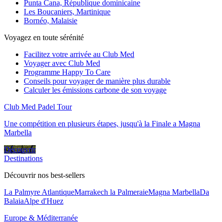
Punta Cana, République dominicaine
Les Boucaniers, Martinique
Bornéo, Malaisie
Voyagez en toute sérénité
Facilitez votre arrivée au Club Med
Voyager avec Club Med
Programme Happy To Care
Conseils pour voyager de manière plus durable
Calculer les émissions carbone de son voyage
Club Med Padel Tour
Une compétition en plusieurs étapes, jusqu'à la Finale a Magna
Marbella
Découvrir
Destinations
Découvrir nos best-sellers
La Palmyre Atlantique
Marrakech la Palmeraie
Magna Marbella
Da
Balaia
Alpe d'Huez
Europe & Méditerranée