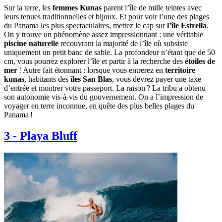
Sur la terre, les
femmes Kunas
parent l’île de mille teintes avec
leurs tenues traditionnelles et bijoux. Et pour voir l’une des plages
du Panama les plus spectaculaires, mettez le cap sur
l’île Estrella
.
On y trouve un phénomène assez impressionnant : une véritable
piscine naturelle
recouvrant la majorité de l’île où subsiste
uniquement un petit banc de sable. La profondeur n’étant que de 50
cm, vous pourrez explorer l’île et partir à la recherche des
étoiles de
mer
! Autre fait étonnant : lorsque vous entrerez en
territoire
kunas
, habitants des
îles San Blas
, vous devrez payer une taxe
d’entrée et montrer votre passeport. La raison ? La tribu a obtenu
son autonomie vis-à-vis du gouvernement. On a l’impression de
voyager en terre inconnue, en quête des plus belles plages du
Panama !
3
-
Playa Bluff