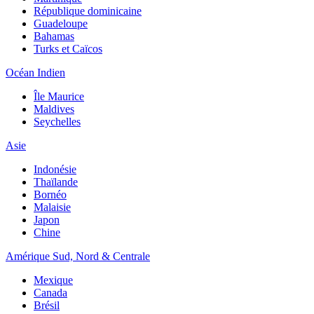
République dominicaine
Guadeloupe
Bahamas
Turks et Caïcos
Océan Indien
Île Maurice
Maldives
Seychelles
Asie
Indonésie
Thaïlande
Bornéo
Malaisie
Japon
Chine
Amérique Sud, Nord & Centrale
Mexique
Canada
Brésil