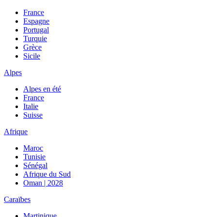
France
Espagne
Portugal
Turquie
Grèce
Sicile
Alpes
Alpes en été
France
Italie
Suisse
Afrique
Maroc
Tunisie
Sénégal
Afrique du Sud
Oman | 2028
Caraïbes
Martinique