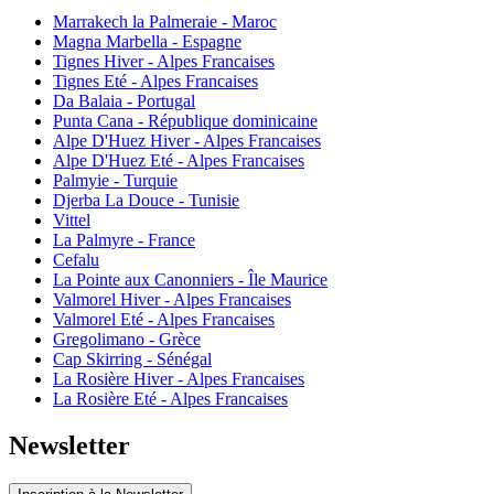
Marrakech la Palmeraie - Maroc
Magna Marbella - Espagne
Tignes Hiver - Alpes Francaises
Tignes Eté - Alpes Francaises
Da Balaia - Portugal
Punta Cana - République dominicaine
Alpe D'Huez Hiver - Alpes Francaises
Alpe D'Huez Eté - Alpes Francaises
Palmyie - Turquie
Djerba La Douce - Tunisie
Vittel
La Palmyre - France
Cefalu
La Pointe aux Canonniers - Île Maurice
Valmorel Hiver - Alpes Francaises
Valmorel Eté - Alpes Francaises
Gregolimano - Grèce
Cap Skirring - Sénégal
La Rosière Hiver - Alpes Francaises
La Rosière Eté - Alpes Francaises
Newsletter