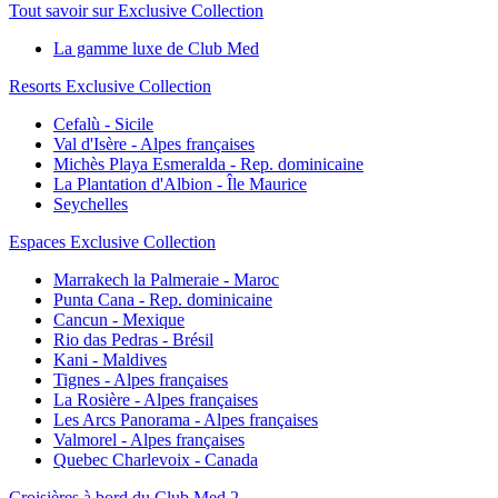
Tout savoir sur Exclusive Collection
La gamme luxe de Club Med
Resorts Exclusive Collection
Cefalù - Sicile
Val d'Isère - Alpes françaises
Michès Playa Esmeralda - Rep. dominicaine
La Plantation d'Albion - Île Maurice
Seychelles
Espaces Exclusive Collection
Marrakech la Palmeraie - Maroc
Punta Cana - Rep. dominicaine
Cancun - Mexique
Rio das Pedras - Brésil
Kani - Maldives
Tignes - Alpes françaises
La Rosière - Alpes françaises
Les Arcs Panorama - Alpes françaises
Valmorel - Alpes françaises
Quebec Charlevoix - Canada
Croisières à bord du Club Med 2