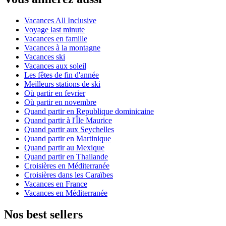
Vacances All Inclusive
Voyage last minute
Vacances en famille
Vacances à la montagne
Vacances ski
Vacances aux soleil
Les fêtes de fin d'année
Meilleurs stations de ski
Où partir en fevrier
Où partir en novembre
Quand partir en Republique dominicaine
Quand partir à l'Île Maurice
Quand partir aux Seychelles
Quand partir en Martinique
Quand partir au Mexique
Quand partir en Thailande
Croisières en Méditerranée
Croisières dans les Caraïbes
Vacances en France
Vacances en Méditerranée
Nos best sellers