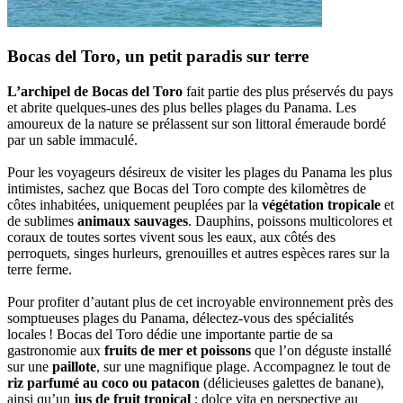
Bocas del Toro, un petit paradis sur terre
L’archipel de Bocas del Toro
fait partie des plus préservés du pays
et abrite quelques-unes des plus belles plages du Panama. Les
amoureux de la nature se prélassent sur son littoral émeraude bordé
par un sable immaculé.
Pour les voyageurs désireux de visiter les plages du Panama les plus
intimistes, sachez que Bocas del Toro compte des kilomètres de
côtes inhabitées, uniquement peuplées par la
végétation tropicale
et
de sublimes
animaux sauvages
. Dauphins, poissons multicolores et
coraux de toutes sortes vivent sous les eaux, aux côtés des
perroquets, singes hurleurs, grenouilles et autres espèces rares sur la
terre ferme.
Pour profiter d’autant plus de cet incroyable environnement près des
somptueuses plages du Panama, délectez-vous des spécialités
locales ! Bocas del Toro dédie une importante partie de sa
gastronomie aux
fruits de mer et poissons
que l’on déguste installé
sur une
paillote
, sur une magnifique plage. Accompagnez le tout de
riz parfumé au coco ou patacon
(délicieuses galettes de banane),
ainsi qu’un
jus de fruit tropical
: dolce vita en perspective au