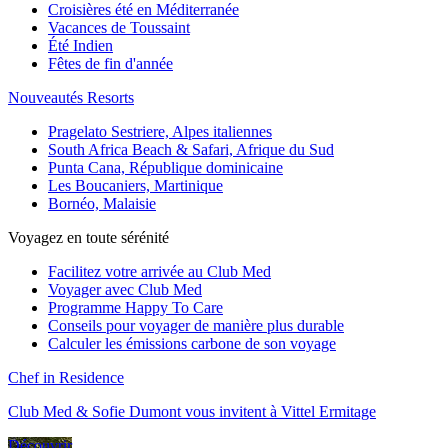
Croisières été en Méditerranée
Vacances de Toussaint
Été Indien
Fêtes de fin d'année
Nouveautés Resorts
Pragelato Sestriere, Alpes italiennes
South Africa Beach & Safari, Afrique du Sud
Punta Cana, République dominicaine
Les Boucaniers, Martinique
Bornéo, Malaisie
Voyagez en toute sérénité
Facilitez votre arrivée au Club Med
Voyager avec Club Med
Programme Happy To Care
Conseils pour voyager de manière plus durable
Calculer les émissions carbone de son voyage
Chef in Residence
Club Med & Sofie Dumont vous invitent à Vittel Ermitage
Découvrir