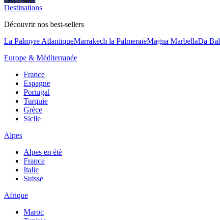
Destinations
Découvrir nos best-sellers
La Palmyre Atlantique
Marrakech la Palmeraie
Magna Marbella
Da Bal
Europe & Méditerranée
France
Espagne
Portugal
Turquie
Grèce
Sicile
Alpes
Alpes en été
France
Italie
Suisse
Afrique
Maroc