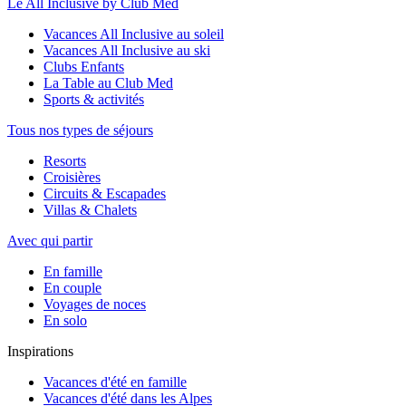
Le All Inclusive by Club Med
Vacances All Inclusive au soleil
Vacances All Inclusive au ski
Clubs Enfants
La Table au Club Med
Sports & activités
Tous nos types de séjours
Resorts
Croisières
Circuits & Escapades
Villas & Chalets
Avec qui partir
En famille
En couple
Voyages de noces
En solo
Inspirations
Vacances d'été en famille
Vacances d'été dans les Alpes