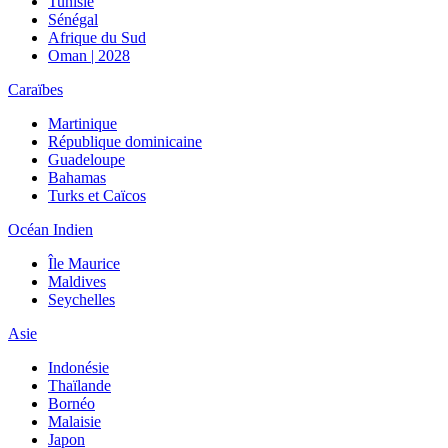
Tunisie
Sénégal
Afrique du Sud
Oman | 2028
Caraïbes
Martinique
République dominicaine
Guadeloupe
Bahamas
Turks et Caïcos
Océan Indien
Île Maurice
Maldives
Seychelles
Asie
Indonésie
Thaïlande
Bornéo
Malaisie
Japon