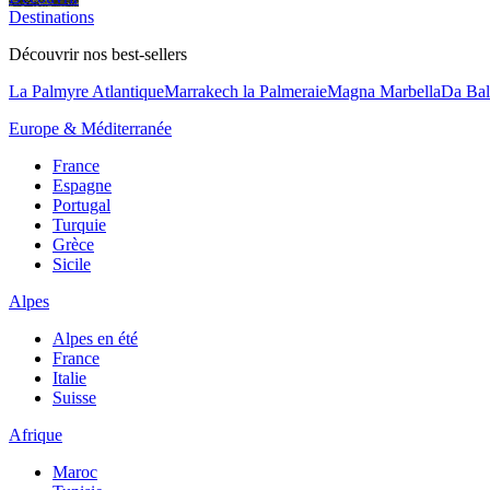
Destinations
Découvrir nos best-sellers
La Palmyre Atlantique
Marrakech la Palmeraie
Magna Marbella
Da Bal
Europe & Méditerranée
France
Espagne
Portugal
Turquie
Grèce
Sicile
Alpes
Alpes en été
France
Italie
Suisse
Afrique
Maroc