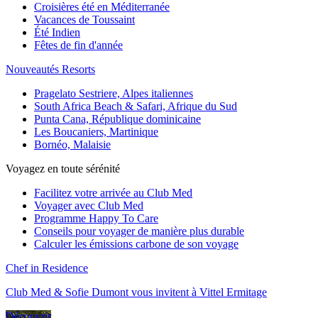
Croisières été en Méditerranée
Vacances de Toussaint
Été Indien
Fêtes de fin d'année
Nouveautés Resorts
Pragelato Sestriere, Alpes italiennes
South Africa Beach & Safari, Afrique du Sud
Punta Cana, République dominicaine
Les Boucaniers, Martinique
Bornéo, Malaisie
Voyagez en toute sérénité
Facilitez votre arrivée au Club Med
Voyager avec Club Med
Programme Happy To Care
Conseils pour voyager de manière plus durable
Calculer les émissions carbone de son voyage
Chef in Residence
Club Med & Sofie Dumont vous invitent à Vittel Ermitage
Découvrir