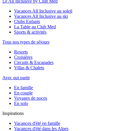
Le All Inclusive by Club Med
Vacances All Inclusive au soleil
Vacances All Inclusive au ski
Clubs Enfants
La Table au Club Med
Sports & activités
Tous nos types de séjours
Resorts
Croisières
Circuits & Escapades
Villas & Chalets
Avec qui partir
En famille
En couple
Voyages de noces
En solo
Inspirations
Vacances d'été en famille
Vacances d'été dans les Alpes