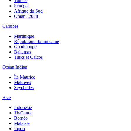
Tunisie
Sénégal
Afrique du Sud
Oman | 2028
Caraïbes
Martinique
République dominicaine
Guadeloupe
Bahamas
Turks et Caïcos
Océan Indien
Île Maurice
Maldives
Seychelles
Asie
Indonésie
Thaïlande
Bornéo
Malaisie
Japon