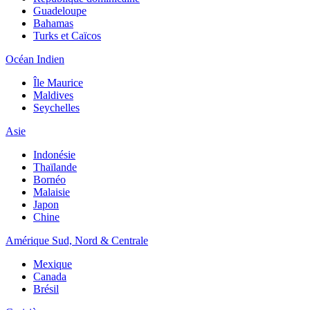
Guadeloupe
Bahamas
Turks et Caïcos
Océan Indien
Île Maurice
Maldives
Seychelles
Asie
Indonésie
Thaïlande
Bornéo
Malaisie
Japon
Chine
Amérique Sud, Nord & Centrale
Mexique
Canada
Brésil