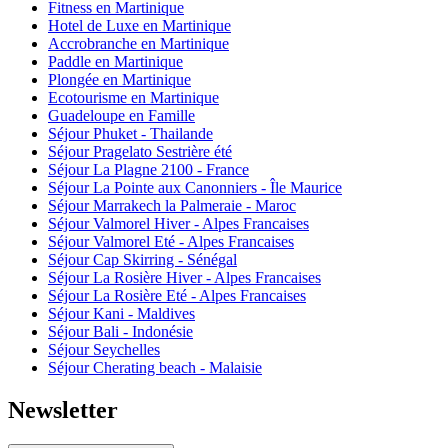
Fitness en Martinique
Hotel de Luxe en Martinique
Accrobranche en Martinique
Paddle en Martinique
Plongée en Martinique
Ecotourisme en Martinique
Guadeloupe en Famille
Séjour Phuket - Thailande
Séjour Pragelato Sestrière été
Séjour La Plagne 2100 - France
Séjour La Pointe aux Canonniers - Île Maurice
Séjour Marrakech la Palmeraie - Maroc
Séjour Valmorel Hiver - Alpes Francaises
Séjour Valmorel Eté - Alpes Francaises
Séjour Cap Skirring - Sénégal
Séjour La Rosière Hiver - Alpes Francaises
Séjour La Rosière Eté - Alpes Francaises
Séjour Kani - Maldives
Séjour Bali - Indonésie
Séjour Seychelles
Séjour Cherating beach - Malaisie
Newsletter