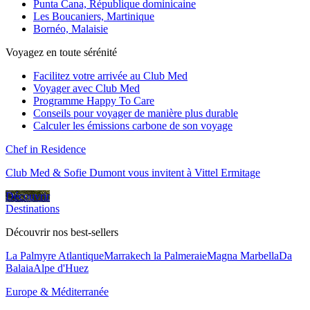
Punta Cana, République dominicaine
Les Boucaniers, Martinique
Bornéo, Malaisie
Voyagez en toute sérénité
Facilitez votre arrivée au Club Med
Voyager avec Club Med
Programme Happy To Care
Conseils pour voyager de manière plus durable
Calculer les émissions carbone de son voyage
Chef in Residence
Club Med & Sofie Dumont vous invitent à Vittel Ermitage
Découvrir
Destinations
Découvrir nos best-sellers
La Palmyre Atlantique
Marrakech la Palmeraie
Magna Marbella
Da
Balaia
Alpe d'Huez
Europe & Méditerranée