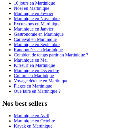
10 jours en Martinique
Noël en Martinique
Martinique en Février
Martinique en Novembre
Excursions en Martinique
Martinique en Janvier
Gastronomie en Martinique
Carnaval en Martinique
Martinique en Septembre
Randonnées en Martinique
Combien de temps partir en Martinique ?
Martinique en Mai
Kitesurf en Martinique
Martinique en Décembre
Culture en Martinique
Voyage détente en Martinique
Plages en Martinique
Que faire en Martinique ?
Nos best sellers
Martinique en Avril
Martinique en Octobre
Kayak en Martinique