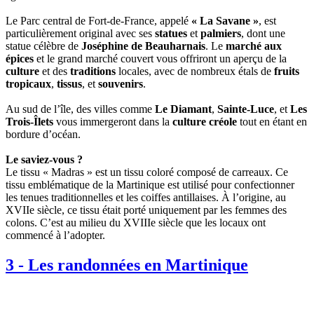
Le Parc central de Fort-de-France, appelé
« La Savane »
, est
particulièrement original avec ses
statues
et
palmiers
, dont une
statue célèbre de
Joséphine de Beauharnais
. Le
marché aux
épices
et le grand marché couvert vous offriront un aperçu de la
culture
et des
traditions
locales, avec de nombreux étals de
fruits
tropicaux
,
tissus
, et
souvenirs
.
Au sud de l’île, des villes comme
Le Diamant
,
Sainte-Luce
, et
Les
Trois-Îlets
vous immergeront dans la
culture créole
tout en étant en
bordure d’océan.
Le saviez-vous ?
Le tissu « Madras » est un tissu coloré composé de carreaux. Ce
tissu emblématique de la Martinique est utilisé pour confectionner
les tenues traditionnelles et les coiffes antillaises. À l’origine, au
XVIIe siècle, ce tissu était porté uniquement par les femmes des
colons. C’est au milieu du XVIIIe siècle que les locaux ont
commencé à l’adopter.
3
-
Les randonnées en Martinique