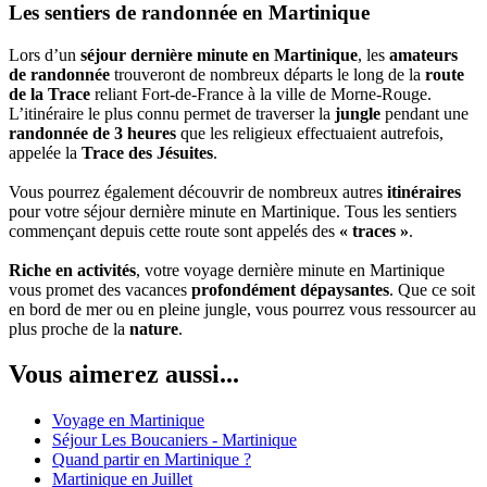
Les sentiers de randonnée en Martinique
Lors d’un
séjour dernière minute en Martinique
, les
amateurs
de randonnée
trouveront de nombreux départs le long de la
route
de la Trace
reliant Fort-de-France à la ville de Morne-Rouge.
L’itinéraire le plus connu permet de traverser la
jungle
pendant une
randonnée de 3 heures
que les religieux effectuaient autrefois,
appelée la
Trace des Jésuites
.
Vous pourrez également découvrir de nombreux autres
itinéraires
pour votre séjour dernière minute en Martinique. Tous les sentiers
commençant depuis cette route sont appelés des
« traces »
.
Riche en activités
, votre voyage dernière minute en Martinique
vous promet des vacances
profondément dépaysantes
. Que ce soit
en bord de mer ou en pleine jungle, vous pourrez vous ressourcer au
plus proche de la
nature
.
Vous aimerez aussi...
Voyage en Martinique
Séjour Les Boucaniers - Martinique
Quand partir en Martinique ?
Martinique en Juillet