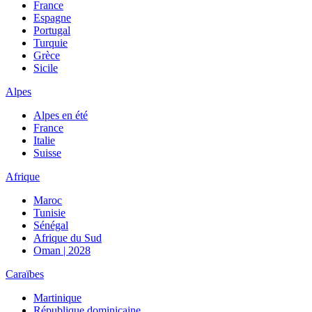
France
Espagne
Portugal
Turquie
Grèce
Sicile
Alpes
Alpes en été
France
Italie
Suisse
Afrique
Maroc
Tunisie
Sénégal
Afrique du Sud
Oman | 2028
Caraïbes
Martinique
République dominicaine