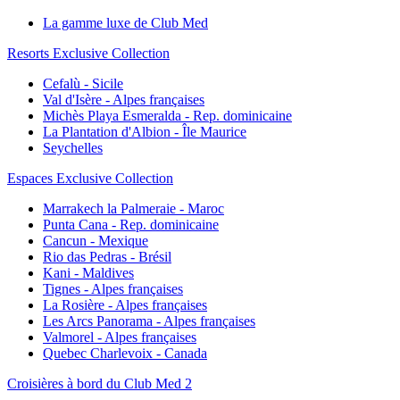
La gamme luxe de Club Med
Resorts Exclusive Collection
Cefalù - Sicile
Val d'Isère - Alpes françaises
Michès Playa Esmeralda - Rep. dominicaine
La Plantation d'Albion - Île Maurice
Seychelles
Espaces Exclusive Collection
Marrakech la Palmeraie - Maroc
Punta Cana - Rep. dominicaine
Cancun - Mexique
Rio das Pedras - Brésil
Kani - Maldives
Tignes - Alpes françaises
La Rosière - Alpes françaises
Les Arcs Panorama - Alpes françaises
Valmorel - Alpes françaises
Quebec Charlevoix - Canada
Croisières à bord du Club Med 2