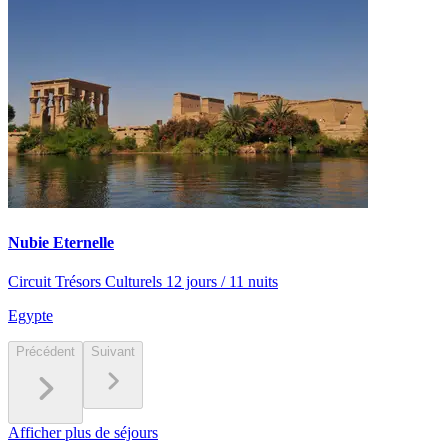
Nubie Eternelle
Circuit Trésors Culturels 12 jours / 11 nuits
Egypte
Précédent
Suivant
Afficher plus de séjours