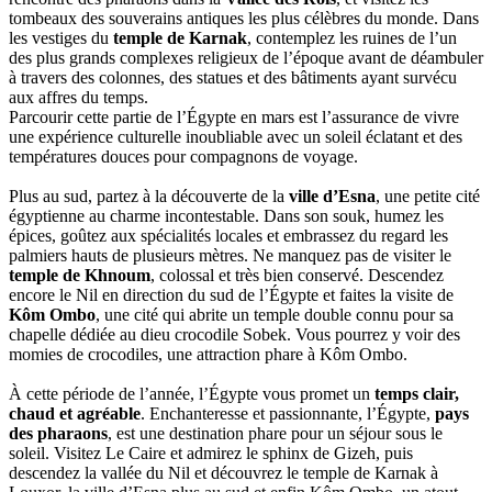
tombeaux des souverains antiques les plus célèbres du monde. Dans
les vestiges du
temple de Karnak
, contemplez les ruines de l’un
des plus grands complexes religieux de l’époque avant de déambuler
à travers des colonnes, des statues et des bâtiments ayant survécu
aux affres du temps.
Parcourir cette partie de l’Égypte en mars est l’assurance de vivre
une expérience culturelle inoubliable avec un soleil éclatant et des
températures douces pour compagnons de voyage.
Plus au sud, partez à la découverte de la
ville d’Esna
, une petite cité
égyptienne au charme incontestable. Dans son souk, humez les
épices, goûtez aux spécialités locales et embrassez du regard les
palmiers hauts de plusieurs mètres. Ne manquez pas de visiter le
temple de Khnoum
, colossal et très bien conservé. Descendez
encore le Nil en direction du sud de l’Égypte et faites la visite de
Kôm Ombo
, une cité qui abrite un temple double connu pour sa
chapelle dédiée au dieu crocodile Sobek. Vous pourrez y voir des
momies de crocodiles, une attraction phare à Kôm Ombo.
À cette période de l’année, l’Égypte vous promet un
temps clair,
chaud et agréable
. Enchanteresse et passionnante, l’Égypte,
pays
des pharaons
, est une destination phare pour un séjour sous le
soleil. Visitez Le Caire et admirez le sphinx de Gizeh, puis
descendez la vallée du Nil et découvrez le temple de Karnak à