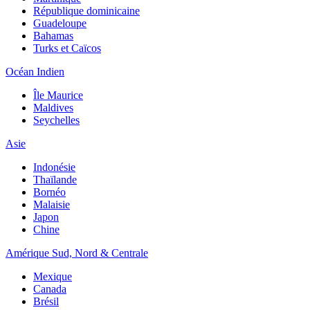
République dominicaine
Guadeloupe
Bahamas
Turks et Caïcos
Océan Indien
Île Maurice
Maldives
Seychelles
Asie
Indonésie
Thaïlande
Bornéo
Malaisie
Japon
Chine
Amérique Sud, Nord & Centrale
Mexique
Canada
Brésil