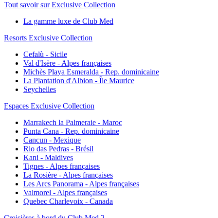
Tout savoir sur Exclusive Collection
La gamme luxe de Club Med
Resorts Exclusive Collection
Cefalù - Sicile
Val d'Isère - Alpes françaises
Michès Playa Esmeralda - Rep. dominicaine
La Plantation d'Albion - Île Maurice
Seychelles
Espaces Exclusive Collection
Marrakech la Palmeraie - Maroc
Punta Cana - Rep. dominicaine
Cancun - Mexique
Rio das Pedras - Brésil
Kani - Maldives
Tignes - Alpes françaises
La Rosière - Alpes françaises
Les Arcs Panorama - Alpes françaises
Valmorel - Alpes françaises
Quebec Charlevoix - Canada
Croisières à bord du Club Med 2