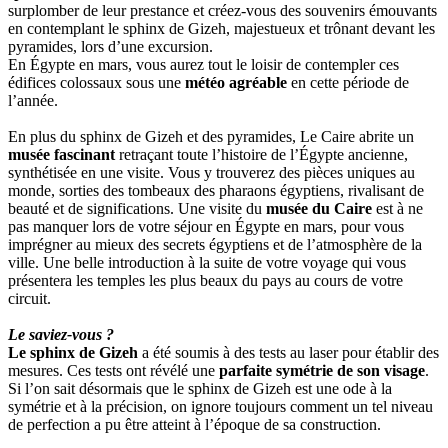
surplomber de leur prestance et créez-vous des souvenirs émouvants
en contemplant le sphinx de Gizeh, majestueux et trônant devant les
pyramides, lors d’une excursion.
En Égypte en mars, vous aurez tout le loisir de contempler ces
édifices colossaux sous une
météo agréable
en cette période de
l’année.
En plus du sphinx de Gizeh et des pyramides, Le Caire abrite un
musée fascinant
retraçant toute l’histoire de l’Égypte ancienne,
synthétisée en une visite. Vous y trouverez des pièces uniques au
monde, sorties des tombeaux des pharaons égyptiens, rivalisant de
beauté et de significations. Une visite du
musée du Caire
est à ne
pas manquer lors de votre séjour en Égypte en mars, pour vous
imprégner au mieux des secrets égyptiens et de l’atmosphère de la
ville. Une belle introduction à la suite de votre voyage qui vous
présentera les temples les plus beaux du pays au cours de votre
circuit.
Le saviez-vous ?
Le sphinx de Gizeh
a été soumis à des tests au laser pour établir des
mesures. Ces tests ont révélé une
parfaite symétrie de son visage
.
Si l’on sait désormais que le sphinx de Gizeh est une ode à la
symétrie et à la précision, on ignore toujours comment un tel niveau
de perfection a pu être atteint à l’époque de sa construction.