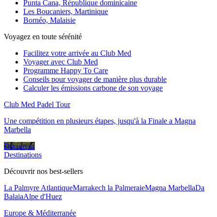
Punta Cana, République dominicaine
Les Boucaniers, Martinique
Bornéo, Malaisie
Voyagez en toute sérénité
Facilitez votre arrivée au Club Med
Voyager avec Club Med
Programme Happy To Care
Conseils pour voyager de manière plus durable
Calculer les émissions carbone de son voyage
Club Med Padel Tour
Une compétition en plusieurs étapes, jusqu'à la Finale a Magna
Marbella
Découvrir
Destinations
Découvrir nos best-sellers
La Palmyre Atlantique
Marrakech la Palmeraie
Magna Marbella
Da
Balaia
Alpe d'Huez
Europe & Méditerranée