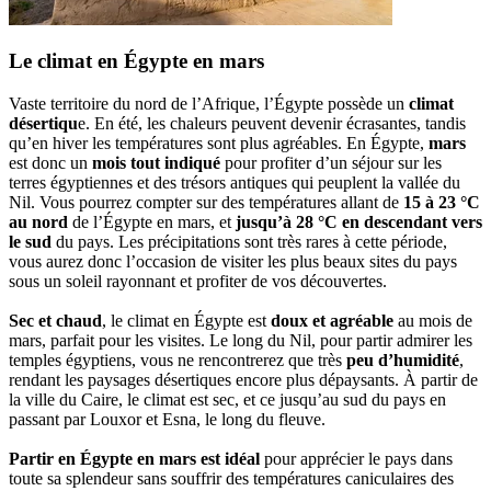
Le climat en Égypte en mars
Vaste territoire du nord de l’Afrique, l’Égypte possède un
climat
désertiqu
e. En été, les chaleurs peuvent devenir écrasantes, tandis
qu’en hiver les températures sont plus agréables. En Égypte,
mars
est donc un
mois tout indiqué
pour profiter d’un séjour sur les
terres égyptiennes et des trésors antiques qui peuplent la vallée du
Nil. Vous pourrez compter sur des températures allant de
15 à 23 °C
au nord
de l’Égypte en mars, et
jusqu’à 28 °C en descendant vers
le sud
du pays. Les précipitations sont très rares à cette période,
vous aurez donc l’occasion de visiter les plus beaux sites du pays
sous un soleil rayonnant et profiter de vos découvertes.
Sec et chaud
, le climat en Égypte est
doux et agréable
au mois de
mars, parfait pour les visites. Le long du Nil, pour partir admirer les
temples égyptiens, vous ne rencontrerez que très
peu d’humidité
,
rendant les paysages désertiques encore plus dépaysants. À partir de
la ville du Caire, le climat est sec, et ce jusqu’au sud du pays en
passant par Louxor et Esna, le long du fleuve.
Partir en Égypte en mars est idéal
pour apprécier le pays dans
toute sa splendeur sans souffrir des températures caniculaires des