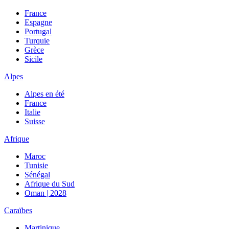
France
Espagne
Portugal
Turquie
Grèce
Sicile
Alpes
Alpes en été
France
Italie
Suisse
Afrique
Maroc
Tunisie
Sénégal
Afrique du Sud
Oman | 2028
Caraïbes
Martinique