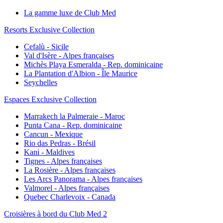
La gamme luxe de Club Med
Resorts Exclusive Collection
Cefalù - Sicile
Val d'Isère - Alpes françaises
Michès Playa Esmeralda - Rep. dominicaine
La Plantation d'Albion - Île Maurice
Seychelles
Espaces Exclusive Collection
Marrakech la Palmeraie - Maroc
Punta Cana - Rep. dominicaine
Cancun - Mexique
Rio das Pedras - Brésil
Kani - Maldives
Tignes - Alpes françaises
La Rosière - Alpes françaises
Les Arcs Panorama - Alpes françaises
Valmorel - Alpes françaises
Quebec Charlevoix - Canada
Croisières à bord du Club Med 2