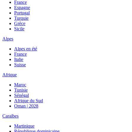
France
Espagne
Portugal
Turquie
Grèce
Sicile
Alpes
Alpes en été
France
Italie
Suisse
Afrique
Maroc
Tunisie
Sénégal
Afrique du Sud
Oman | 2028
Caraïbes
Martinique
République dominicaine