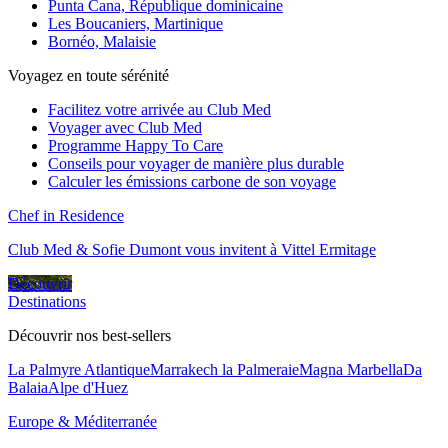
Punta Cana, République dominicaine
Les Boucaniers, Martinique
Bornéo, Malaisie
Voyagez en toute sérénité
Facilitez votre arrivée au Club Med
Voyager avec Club Med
Programme Happy To Care
Conseils pour voyager de manière plus durable
Calculer les émissions carbone de son voyage
Chef in Residence
Club Med & Sofie Dumont vous invitent à Vittel Ermitage
Découvrir
Destinations
Découvrir nos best-sellers
La Palmyre Atlantique
Marrakech la Palmeraie
Magna Marbella
Da
Balaia
Alpe d'Huez
Europe & Méditerranée