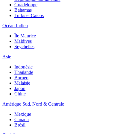
Guadeloupe
Bahamas
Turks et Caïcos
Océan Indien
Île Maurice
Maldives
Seychelles
Asie
Indonésie
Thaïlande
Bornéo
Malaisie
Japon
Chine
Amérique Sud, Nord & Centrale
Mexique
Canada
Brésil