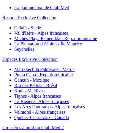
La gamme luxe de Club Med
Resorts Exclusive Collection
Cefalù - Sicile
Val d'Isère - Alpes françaises
Michès Playa Esmeralda - Rep. dominicaine
La Plantation d'Albion - Île Maurice
Seychelles
Espaces Exclusive Collection
Marrakech la Palmeraie - Maroc
Punta Cana - Rep. dominicaine
Cancun - Mexique
Rio das Pedras - Brésil
Kani - Maldives
Tignes - Alpes françaises
La Rosière - Alpes françaises
Les Arcs Panorama - Alpes françaises
Valmorel - Alpes françaises
Quebec Charlevoix - Canada
Croisières à bord du Club Med 2