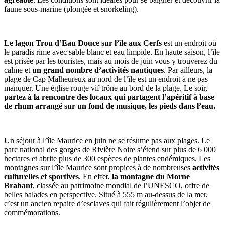
faune sous-marine (plongée et snorkeling).
Le lagon Trou d’Eau Douce sur l’île aux Cerfs
est un endroit où
le paradis rime avec sable blanc et eau limpide. En haute saison, l’île
est prisée par les touristes, mais au mois de juin vous y trouverez du
calme et
un grand nombre d’activités nautiques
. Par ailleurs, la
plage de Cap Malheureux au nord de l’île est un endroit à ne pas
manquer. Une église rouge vif trône au bord de la plage. Le soir,
partez à la rencontre des locaux qui partagent l’apéritif à base
de rhum arrangé sur un fond de musique, les pieds dans l’eau.
Un séjour à l’île Maurice en juin ne se résume pas aux plages. Le
parc national des gorges de Rivière Noire s’étend sur plus de 6 000
hectares et abrite plus de 300 espèces de plantes endémiques. Les
montagnes sur l’île Maurice sont propices à de nombreuses
activités
culturelles et sportives
. En effet,
la montagne du Morne
Brabant
, classée au patrimoine mondial de l’UNESCO, offre de
belles balades en perspective. Situé à 555 m au-dessus de la mer,
c’est un ancien repaire d’esclaves qui fait régulièrement l’objet de
commémorations.