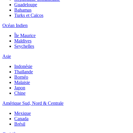
Guadeloupe
Bahamas
Turks et Caïcos
Océan Indien
Île Maurice
Maldives
Seychelles
Asie
Indonésie
Thaïlande
Bornéo
Malaisie
Japon
Chine
Amérique Sud, Nord & Centrale
Mexique
Canada
Brésil