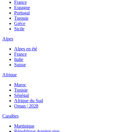
France
Espagne
Portugal
Turquie
Grèce
Sicile
Alpes
Alpes en été
France
Italie
Suisse
Afrique
Maroc
Tunisie
Sénégal
Afrique du Sud
Oman | 2028
Caraïbes
Martinique
République dominicaine