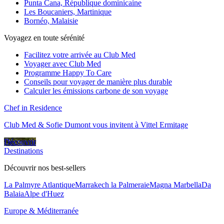
Punta Cana, République dominicaine
Les Boucaniers, Martinique
Bornéo, Malaisie
Voyagez en toute sérénité
Facilitez votre arrivée au Club Med
Voyager avec Club Med
Programme Happy To Care
Conseils pour voyager de manière plus durable
Calculer les émissions carbone de son voyage
Chef in Residence
Club Med & Sofie Dumont vous invitent à Vittel Ermitage
Découvrir
Destinations
Découvrir nos best-sellers
La Palmyre Atlantique
Marrakech la Palmeraie
Magna Marbella
Da
Balaia
Alpe d'Huez
Europe & Méditerranée