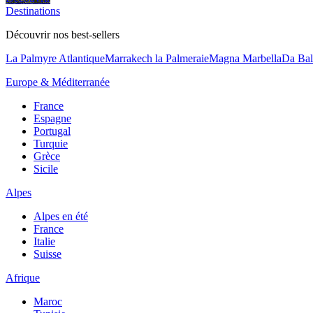
Destinations
Découvrir nos best-sellers
La Palmyre Atlantique
Marrakech la Palmeraie
Magna Marbella
Da Bal
Europe & Méditerranée
France
Espagne
Portugal
Turquie
Grèce
Sicile
Alpes
Alpes en été
France
Italie
Suisse
Afrique
Maroc