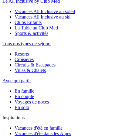
Le All Inclusive by Club Med
Vacances All Inclusive au soleil
Vacances All Inclusive au ski
Clubs Enfants
La Table au Club Med
Sports & activités
Tous nos types de séjours
Resorts
Croisières
Circuits & Escapades
Villas & Chalets
Avec qui partir
En famille
En couple
Voyages de noces
En solo
Inspirations
Vacances d'été en famille
Vacances d'été dans les Alpes