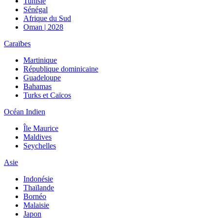
Tunisie
Sénégal
Afrique du Sud
Oman | 2028
Caraïbes
Martinique
République dominicaine
Guadeloupe
Bahamas
Turks et Caïcos
Océan Indien
Île Maurice
Maldives
Seychelles
Asie
Indonésie
Thaïlande
Bornéo
Malaisie
Japon