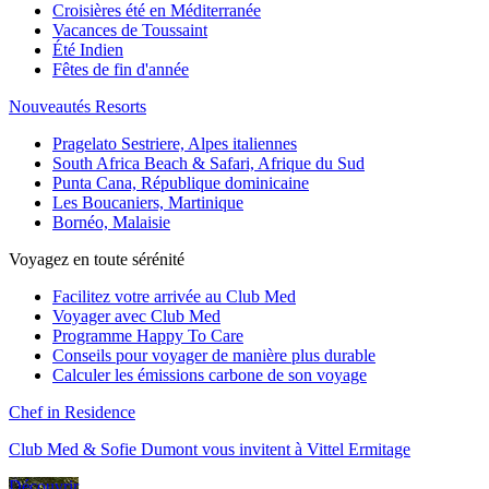
Croisières été en Méditerranée
Vacances de Toussaint
Été Indien
Fêtes de fin d'année
Nouveautés Resorts
Pragelato Sestriere, Alpes italiennes
South Africa Beach & Safari, Afrique du Sud
Punta Cana, République dominicaine
Les Boucaniers, Martinique
Bornéo, Malaisie
Voyagez en toute sérénité
Facilitez votre arrivée au Club Med
Voyager avec Club Med
Programme Happy To Care
Conseils pour voyager de manière plus durable
Calculer les émissions carbone de son voyage
Chef in Residence
Club Med & Sofie Dumont vous invitent à Vittel Ermitage
Découvrir