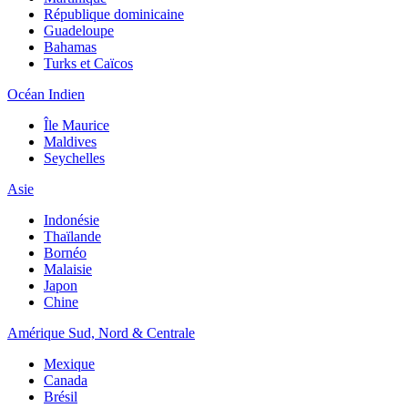
République dominicaine
Guadeloupe
Bahamas
Turks et Caïcos
Océan Indien
Île Maurice
Maldives
Seychelles
Asie
Indonésie
Thaïlande
Bornéo
Malaisie
Japon
Chine
Amérique Sud, Nord & Centrale
Mexique
Canada
Brésil