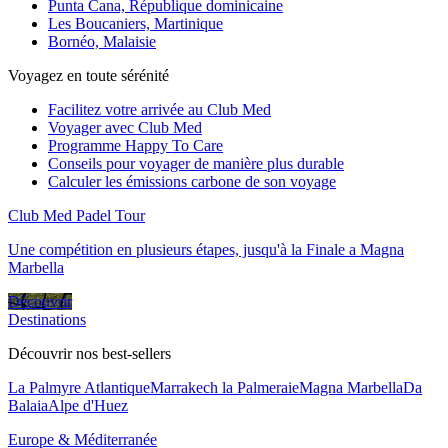
Punta Cana, République dominicaine
Les Boucaniers, Martinique
Bornéo, Malaisie
Voyagez en toute sérénité
Facilitez votre arrivée au Club Med
Voyager avec Club Med
Programme Happy To Care
Conseils pour voyager de manière plus durable
Calculer les émissions carbone de son voyage
Club Med Padel Tour
Une compétition en plusieurs étapes, jusqu'à la Finale a Magna
Marbella
Découvrir
Destinations
Découvrir nos best-sellers
La Palmyre Atlantique
Marrakech la Palmeraie
Magna Marbella
Da
Balaia
Alpe d'Huez
Europe & Méditerranée