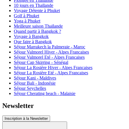
Plongée en Thaïlande
10 jours en Thaïlande
Voyage Détente à Phuket
Golf à Phuket
Yoga à Phuket
Meilleure saison Thaïlande
Quand partir à Bangkok ?
Voyage à Bangkok
Que faire à Bangkok
Séjour Marrakech la Palmeraie - Maroc
Séjour Valmorel Hiver - Alpes Francaises
Séjour Valmorel Eté - Alpes Francaises
Séjour Cap Skirring - Sénégal
Séjour La Rosière Hiver - Alpes Francaises
Séjour La Rosière Eté - Alpes Francaises
Séjour Kani - Maldives
Séjour Bali - Indonésie
Séjour Seychelles
Séjour Cherating beach - Malaisie
Newsletter
Inscription à la Newsletter