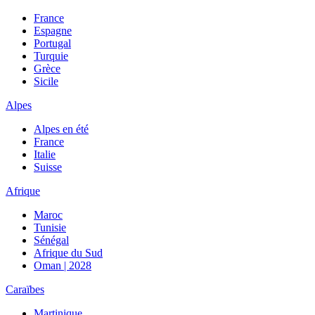
France
Espagne
Portugal
Turquie
Grèce
Sicile
Alpes
Alpes en été
France
Italie
Suisse
Afrique
Maroc
Tunisie
Sénégal
Afrique du Sud
Oman | 2028
Caraïbes
Martinique