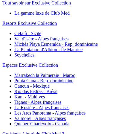
Tout savoir sur Exclusive Collection
La gamme luxe de Club Med
Resorts Exclusive Collection
Cefalù - Sicile
Val d'Isère - Alpes françaises
Michès Playa Esmeralda - Rep. dominicaine
La Plantation d'Albion - Île Maurice
Seychelles
Espaces Exclusive Collection
Marrakech la Palmeraie - Maroc
Punta Cana - Rep. dominicaine
Cancun - Mexique
Rio das Pedras - Brésil
Kani - Maldives
Tignes - Alpes françaises
La Rosière - Alpes françaises
Les Arcs Panorama - Alpes françaises
Valmorel - Alpes françaises
Quebec Charlevoix - Canada
Croisières à bord du Club Med 2