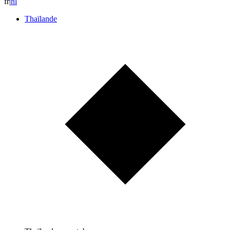
fr
|
n
l
Thaïlande