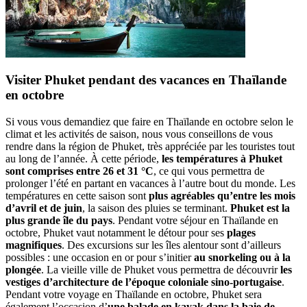
Visiter Phuket pendant des vacances en Thaïlande
en octobre
Si vous vous demandiez que faire en Thaïlande en octobre selon le
climat et les activités de saison, nous vous conseillons de vous
rendre dans la région de Phuket, très appréciée par les touristes tout
au long de l’année. À cette période,
les températures à Phuket
sont comprises entre 26 et 31 °C
, ce qui vous permettra de
prolonger l’été en partant en vacances à l’autre bout du monde. Les
températures en cette saison sont
plus agréables qu’entre les mois
d’avril et de juin
, la saison des pluies se terminant.
Phuket est la
plus grande île du pays
. Pendant votre séjour en Thaïlande en
octobre, Phuket vaut notamment le détour pour ses
plages
magnifiques
. Des excursions sur les îles alentour sont d’ailleurs
possibles : une occasion en or pour s’initier
au snorkeling ou à la
plongée
. La vieille ville de Phuket vous permettra de découvrir
les
vestiges d’architecture de l’époque coloniale sino-portugaise
.
Pendant votre voyage en Thaïlande en octobre, Phuket sera
également l’occasion d’
une balade en kayak dans la baie de