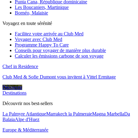
Punta Cana, République dominicaine
Les Boucaniers, Martinique
Bornéo, Malaisie
Voyagez en toute sérénité
Facilitez votre arrivée au Club Med
Voyager avec Club Med
Programme Happy To Care
Conseils pour voyager de manière plus durable
Calculer les émissions carbone de son voyage
Chef in Residence
Club Med & Sofie Dumont vous invitent à Vittel Ermitage
Découvrir
Destinations
Découvrir nos best-sellers
La Palmyre Atlantique
Marrakech la Palmeraie
Magna Marbella
Da
Balaia
Alpe d'Huez
Europe & Méditerranée