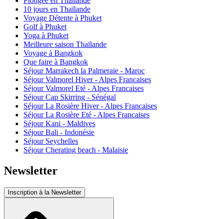
Plongée en Thaïlande
10 jours en Thaïlande
Voyage Détente à Phuket
Golf à Phuket
Yoga à Phuket
Meilleure saison Thaïlande
Voyage à Bangkok
Que faire à Bangkok
Séjour Marrakech la Palmeraie - Maroc
Séjour Valmorel Hiver - Alpes Francaises
Séjour Valmorel Eté - Alpes Francaises
Séjour Cap Skirring - Sénégal
Séjour La Rosière Hiver - Alpes Francaises
Séjour La Rosière Eté - Alpes Francaises
Séjour Kani - Maldives
Séjour Bali - Indonésie
Séjour Seychelles
Séjour Cherating beach - Malaisie
Newsletter
Inscription à la Newsletter