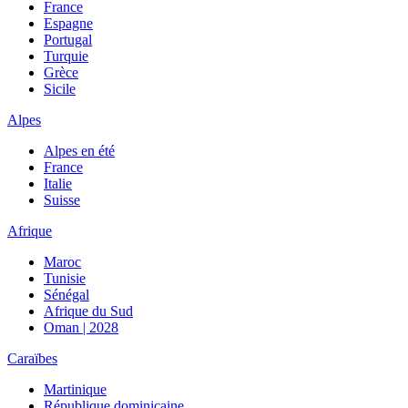
France
Espagne
Portugal
Turquie
Grèce
Sicile
Alpes
Alpes en été
France
Italie
Suisse
Afrique
Maroc
Tunisie
Sénégal
Afrique du Sud
Oman | 2028
Caraïbes
Martinique
République dominicaine