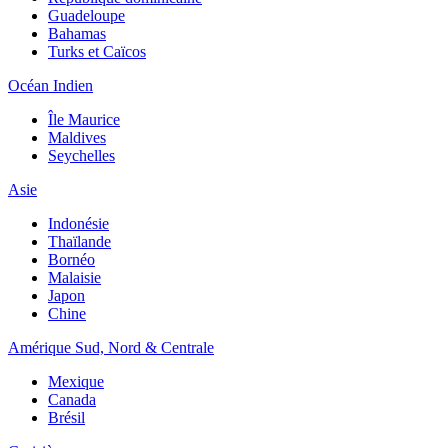
Guadeloupe
Bahamas
Turks et Caïcos
Océan Indien
Île Maurice
Maldives
Seychelles
Asie
Indonésie
Thaïlande
Bornéo
Malaisie
Japon
Chine
Amérique Sud, Nord & Centrale
Mexique
Canada
Brésil