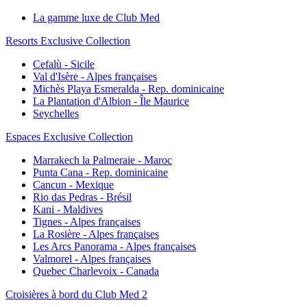
La gamme luxe de Club Med
Resorts Exclusive Collection
Cefalù - Sicile
Val d'Isère - Alpes françaises
Michès Playa Esmeralda - Rep. dominicaine
La Plantation d'Albion - Île Maurice
Seychelles
Espaces Exclusive Collection
Marrakech la Palmeraie - Maroc
Punta Cana - Rep. dominicaine
Cancun - Mexique
Rio das Pedras - Brésil
Kani - Maldives
Tignes - Alpes françaises
La Rosière - Alpes françaises
Les Arcs Panorama - Alpes françaises
Valmorel - Alpes françaises
Quebec Charlevoix - Canada
Croisières à bord du Club Med 2