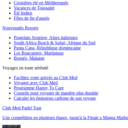
Croisières été en Méditerranée
Vacances de Toussaint
Été Indien
Fêtes de fin d'année
Nouveautés Resorts
Pragelato Sestriere, Alpes italiennes
South Africa Beach & Safari, Afrique du Sud
Punta Cana, République dominicaine
Les Boucaniers, Martinique
Bornéo, Malaisie
Voyagez en toute sérénité
Facilitez votre arrivée au Club Med
Voyager avec Club Med
Programme Happy To Care
Conseils pour voyager de manière plus durable
Calculer les émissions carbone de son voyage
Club Med Padel Tour
Une compétition en plusieurs étapes, jusqu'à la Finale a Magna Marbe
Découvrir