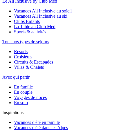
Le All Inclusive by Club Med
Vacances All Inclusive au soleil
Vacances All Inclusive au ski
Clubs Enfants
La Table au Club Med
Sports & activités
Tous nos types de séjours
Resorts
Croisières
Circuits & Escapades
Villas & Chalets
Avec qui partir
En famille
En couple
Voyages de noces
En solo
Inspirations
Vacances d'été en famille
Vacances d'été dans les Alpes