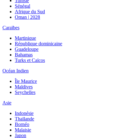
Tunisie
Sénégal
Afrique du Sud
Oman | 2028
Caraïbes
Martinique
République dominicaine
Guadeloupe
Bahamas
Turks et Caïcos
Océan Indien
Île Maurice
Maldives
Seychelles
Asie
Indonésie
Thaïlande
Bornéo
Malaisie
Japon