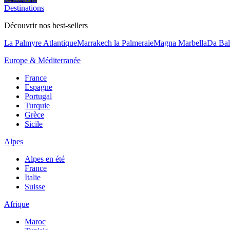
Destinations
Découvrir nos best-sellers
La Palmyre Atlantique
Marrakech la Palmeraie
Magna Marbella
Da Bal
Europe & Méditerranée
France
Espagne
Portugal
Turquie
Grèce
Sicile
Alpes
Alpes en été
France
Italie
Suisse
Afrique
Maroc