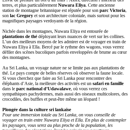
terres, et plus particulièrement
Nuwara Eliya
. Cette ancienne
station de montagne britannique est réputée pour son
parc Victoria
,
son
lac Gregory
et son architecture coloniale, mais surtout pour les
magnifiques paysages verdoyants de la région.
Nichée dans les montagnes, Nuwara Eliya est entourée de
plantations de thé
déployant leurs nuances de vert sur les collines.
L’un des meilleurs moyens de les admirer est de voyager en train de
Nuwara Eliya à Ella. Bercé par le rythme des wagons, vous verrez
défiler des scènes bucoliques parfois enveloppées de brume au cœur
des montagnes.
Au Sri Lanka, un voyage nature ne se limite pas aux plantations de
thé. Le pays compte de belles réserves où observer la faune locale.
Si vous cherchez que faire au Sri Lanka pour rencontrer des
éléphants d’Asie, la meilleure des activités est un
safari en famille
dans le
parc national d’Udawalawe
, où vous verrez ces
sympathiques pachydermes, mais aussi des oiseaux multicolores, des
crocodiles, des buffles et peut-être même un léopard !
Plongée dans la culture sri lankaise
Pour une immersion totale au Sri Lanka, on vous conseille de
voyager en train entre Nuwara Eliya et Ella. En plus de contempler
les paysages, vous serez au plus proche de la population, les