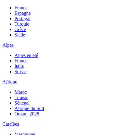
France
Espagne
Portugal
Turquie
Grèce
Sicile
Alpes
Alpes en été
France
Italie
Suisse
Afrique
Maroc
Tunisie
Sénégal
Afrique du Sud
Oman | 2028
Caraïbes
Martinique