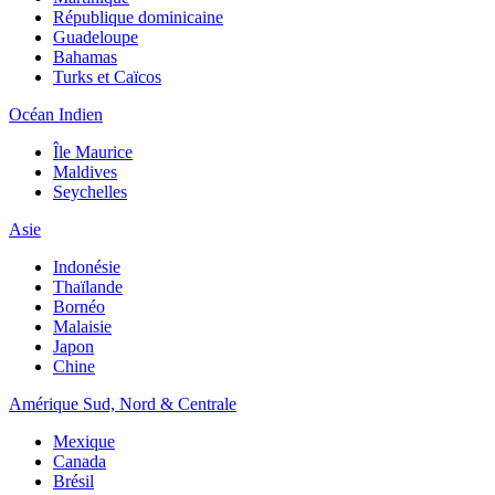
République dominicaine
Guadeloupe
Bahamas
Turks et Caïcos
Océan Indien
Île Maurice
Maldives
Seychelles
Asie
Indonésie
Thaïlande
Bornéo
Malaisie
Japon
Chine
Amérique Sud, Nord & Centrale
Mexique
Canada
Brésil