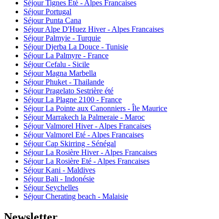
Séjour Tignes Eté - Alpes Francaises
Séjour Portugal
Séjour Punta Cana
Séjour Alpe D'Huez Hiver - Alpes Francaises
Séjour Palmyie - Turquie
Séjour Djerba La Douce - Tunisie
Séjour La Palmyre - France
Séjour Cefalu - Sicile
Séjour Magna Marbella
Séjour Phuket - Thailande
Séjour Pragelato Sestrière été
Séjour La Plagne 2100 - France
Séjour La Pointe aux Canonniers - Île Maurice
Séjour Marrakech la Palmeraie - Maroc
Séjour Valmorel Hiver - Alpes Francaises
Séjour Valmorel Eté - Alpes Francaises
Séjour Cap Skirring - Sénégal
Séjour La Rosière Hiver - Alpes Francaises
Séjour La Rosière Eté - Alpes Francaises
Séjour Kani - Maldives
Séjour Bali - Indonésie
Séjour Seychelles
Séjour Cherating beach - Malaisie
Newsletter