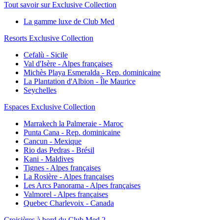
Tout savoir sur Exclusive Collection
La gamme luxe de Club Med
Resorts Exclusive Collection
Cefalù - Sicile
Val d'Isère - Alpes françaises
Michès Playa Esmeralda - Rep. dominicaine
La Plantation d'Albion - Île Maurice
Seychelles
Espaces Exclusive Collection
Marrakech la Palmeraie - Maroc
Punta Cana - Rep. dominicaine
Cancun - Mexique
Rio das Pedras - Brésil
Kani - Maldives
Tignes - Alpes françaises
La Rosière - Alpes françaises
Les Arcs Panorama - Alpes françaises
Valmorel - Alpes françaises
Quebec Charlevoix - Canada
Croisières à bord du Club Med 2