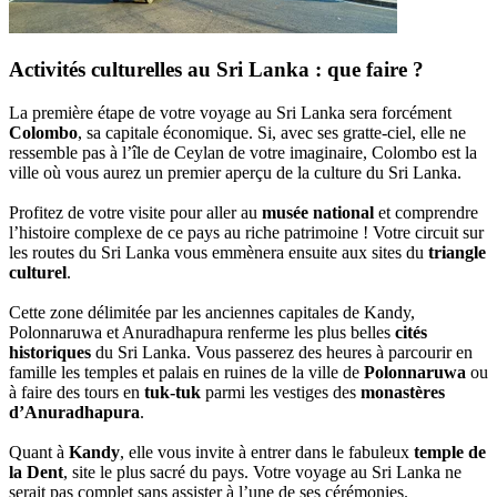
Activités culturelles au Sri Lanka : que faire ?
La première étape de votre voyage au Sri Lanka sera forcément
Colombo
, sa capitale économique. Si, avec ses gratte-ciel, elle ne
ressemble pas à l’île de Ceylan de votre imaginaire, Colombo est la
ville où vous aurez un premier aperçu de la culture du Sri Lanka.
Profitez de votre visite pour aller au
musée national
et comprendre
l’histoire complexe de ce pays au riche patrimoine ! Votre circuit sur
les routes du Sri Lanka vous emmènera ensuite aux sites du
triangle
culturel
.
Cette zone délimitée par les anciennes capitales de Kandy,
Polonnaruwa et Anuradhapura renferme les plus belles
cités
historiques
du Sri Lanka. Vous passerez des heures à parcourir en
famille les temples et palais en ruines de la ville de
Polonnaruwa
ou
à faire des tours en
tuk-tuk
parmi les vestiges des
monastères
d’Anuradhapura
.
Quant à
Kandy
, elle vous invite à entrer dans le fabuleux
temple de
la Dent
, site le plus sacré du pays. Votre voyage au Sri Lanka ne
serait pas complet sans assister à l’une de ses cérémonies.