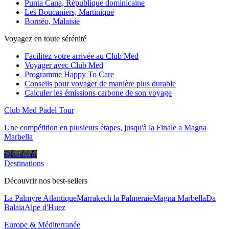
Punta Cana, République dominicaine
Les Boucaniers, Martinique
Bornéo, Malaisie
Voyagez en toute sérénité
Facilitez votre arrivée au Club Med
Voyager avec Club Med
Programme Happy To Care
Conseils pour voyager de manière plus durable
Calculer les émissions carbone de son voyage
Club Med Padel Tour
Une compétition en plusieurs étapes, jusqu'à la Finale a Magna
Marbella
Découvrir
Destinations
Découvrir nos best-sellers
La Palmyre Atlantique
Marrakech la Palmeraie
Magna Marbella
Da
Balaia
Alpe d'Huez
Europe & Méditerranée