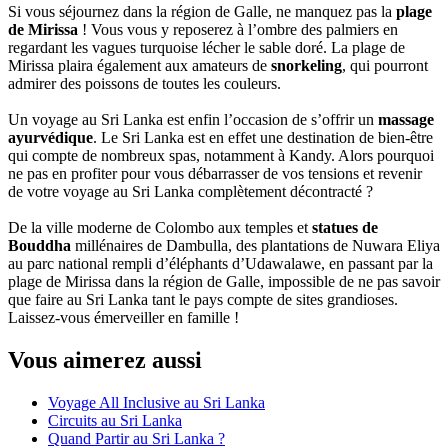
Si vous séjournez dans la région de Galle, ne manquez pas la
plage
de Mirissa
! Vous vous y reposerez à l’ombre des palmiers en
regardant les vagues turquoise lécher le sable doré. La plage de
Mirissa plaira également aux amateurs de
snorkeling
, qui pourront
admirer des poissons de toutes les couleurs.
Un voyage au Sri Lanka est enfin l’occasion de s’offrir un
massage
ayurvédique
. Le Sri Lanka est en effet une destination de bien-être
qui compte de nombreux spas, notamment à Kandy. Alors pourquoi
ne pas en profiter pour vous débarrasser de vos tensions et revenir
de votre voyage au Sri Lanka complètement décontracté ?
De la ville moderne de Colombo aux temples et
statues de
Bouddha
millénaires de Dambulla, des plantations de Nuwara Eliya
au parc national rempli d’éléphants d’Udawalawe, en passant par la
plage de Mirissa dans la région de Galle, impossible de ne pas savoir
que faire au Sri Lanka tant le pays compte de sites grandioses.
Laissez-vous émerveiller en famille !
Vous aimerez aussi
Voyage All Inclusive au Sri Lanka
Circuits au Sri Lanka
Quand Partir au Sri Lanka ?