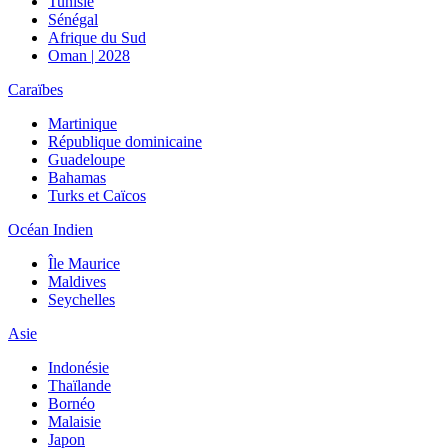
Tunisie
Sénégal
Afrique du Sud
Oman | 2028
Caraïbes
Martinique
République dominicaine
Guadeloupe
Bahamas
Turks et Caïcos
Océan Indien
Île Maurice
Maldives
Seychelles
Asie
Indonésie
Thaïlande
Bornéo
Malaisie
Japon