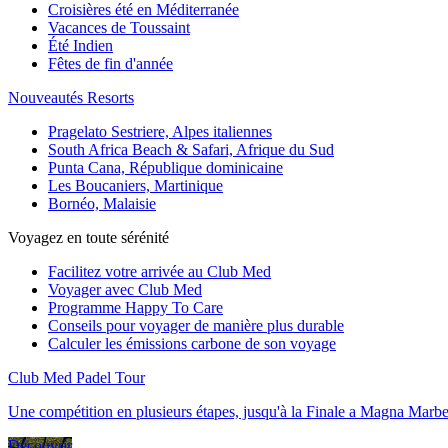
Croisières été en Méditerranée
Vacances de Toussaint
Été Indien
Fêtes de fin d'année
Nouveautés Resorts
Pragelato Sestriere, Alpes italiennes
South Africa Beach & Safari, Afrique du Sud
Punta Cana, République dominicaine
Les Boucaniers, Martinique
Bornéo, Malaisie
Voyagez en toute sérénité
Facilitez votre arrivée au Club Med
Voyager avec Club Med
Programme Happy To Care
Conseils pour voyager de manière plus durable
Calculer les émissions carbone de son voyage
Club Med Padel Tour
Une compétition en plusieurs étapes, jusqu'à la Finale a Magna Marbe
Découvrir