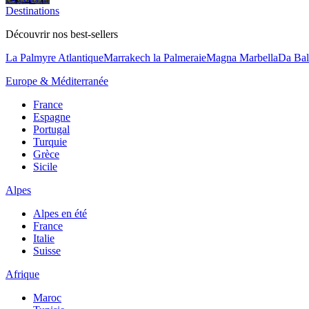
Destinations
Découvrir nos best-sellers
La Palmyre Atlantique
Marrakech la Palmeraie
Magna Marbella
Da Bal
Europe & Méditerranée
France
Espagne
Portugal
Turquie
Grèce
Sicile
Alpes
Alpes en été
France
Italie
Suisse
Afrique
Maroc