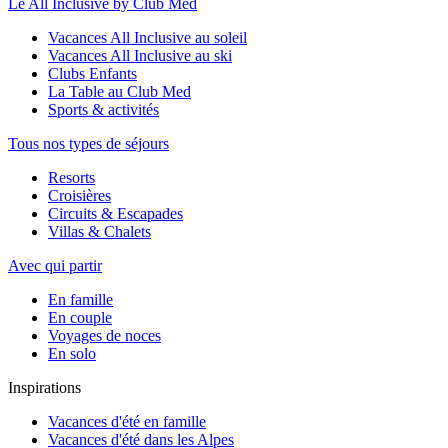
Le All Inclusive by Club Med
Vacances All Inclusive au soleil
Vacances All Inclusive au ski
Clubs Enfants
La Table au Club Med
Sports & activités
Tous nos types de séjours
Resorts
Croisières
Circuits & Escapades
Villas & Chalets
Avec qui partir
En famille
En couple
Voyages de noces
En solo
Inspirations
Vacances d'été en famille
Vacances d'été dans les Alpes