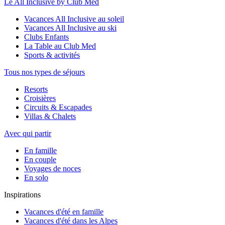
Le All Inclusive by Club Med
Vacances All Inclusive au soleil
Vacances All Inclusive au ski
Clubs Enfants
La Table au Club Med
Sports & activités
Tous nos types de séjours
Resorts
Croisières
Circuits & Escapades
Villas & Chalets
Avec qui partir
En famille
En couple
Voyages de noces
En solo
Inspirations
Vacances d'été en famille
Vacances d'été dans les Alpes