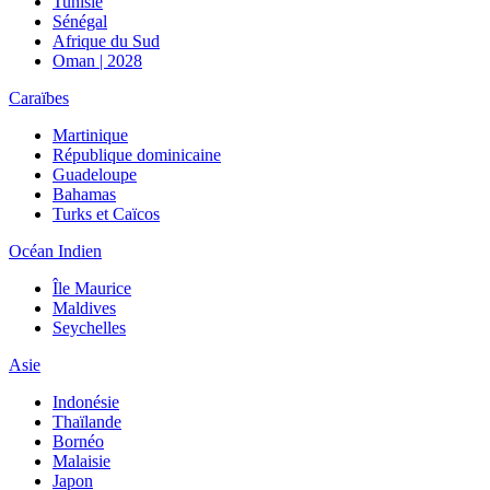
Tunisie
Sénégal
Afrique du Sud
Oman | 2028
Caraïbes
Martinique
République dominicaine
Guadeloupe
Bahamas
Turks et Caïcos
Océan Indien
Île Maurice
Maldives
Seychelles
Asie
Indonésie
Thaïlande
Bornéo
Malaisie
Japon