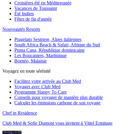
Croisières été en Méditerranée
Vacances de Toussaint
Été Indien
Fêtes de fin d'année
Nouveautés Resorts
Pragelato Sestriere, Alpes italiennes
South Africa Beach & Safari, Afrique du Sud
Punta Cana, République dominicaine
Les Boucaniers, Martinique
Bornéo, Malaisie
Voyagez en toute sérénité
Facilitez votre arrivée au Club Med
Voyager avec Club Med
Programme Happy To Care
Conseils pour voyager de manière plus durable
Calculer les émissions carbone de son voyage
Chef in Residence
Club Med & Sofie Dumont vous invitent à Vittel Ermitage
Découvrir