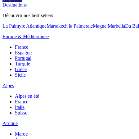
Destinations
Découvrir nos best-sellers
La Palmyre Atlantique
Marrakech la Palmeraie
Magna Marbella
Da Bal
Europe & Méditerranée
France
Espagne
Portugal
Turquie
Grèce
Sicile
Alpes
Alpes en été
France
Italie
Suisse
Afrique
Maroc