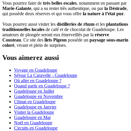
Vous pourrez faire de
très belles escales
, notamment en passant par
Marie-Galante
, qui a su rester très authentique, ou par
la Désirade
,
qui possède deux réserves et qui vous offre
la nature à l’état pur
.
Vous pourrez aussi visiter les
distilleries de rhum
et les
plantations
traditionnelles locales
de café et de chocolat de Guadeloupe. Les
amateurs de plongée seront eux émerveillés par la
réserve
Cousteau
. Ce site des
îlets Pigeon
possède un
paysage sous-marin
coloré
, vivant et plein de surprises.
Vous aimerez aussi
Voyage en Guadeloupe
Séjour La Caravelle - Guadeloupe
Où aller en Guadeloupe ?
Quand partir en Guadeloupe ?
Guadeloupe en Juillet
Guadeloupe en Novembre
Climat en Guadeloupe
Guadeloupe en Janvier
Visiter la Guadeloupe
Guadeloupe en Mai
Noël en Guadeloupe
Circuits en Guadeloupe