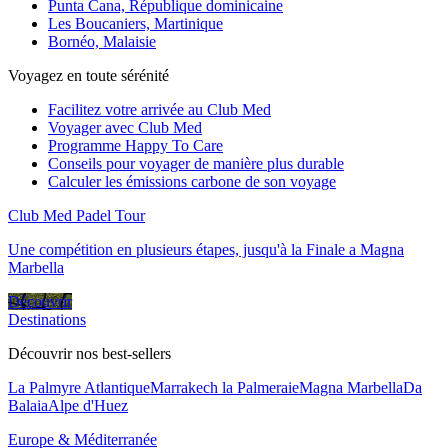
Punta Cana, République dominicaine
Les Boucaniers, Martinique
Bornéo, Malaisie
Voyagez en toute sérénité
Facilitez votre arrivée au Club Med
Voyager avec Club Med
Programme Happy To Care
Conseils pour voyager de manière plus durable
Calculer les émissions carbone de son voyage
Club Med Padel Tour
Une compétition en plusieurs étapes, jusqu'à la Finale a Magna
Marbella
Découvrir
Destinations
Découvrir nos best-sellers
La Palmyre Atlantique
Marrakech la Palmeraie
Magna Marbella
Da
Balaia
Alpe d'Huez
Europe & Méditerranée