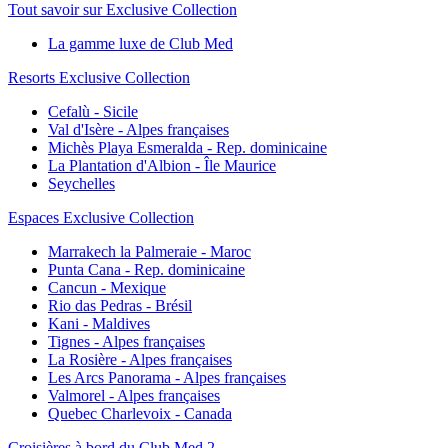
Tout savoir sur Exclusive Collection
La gamme luxe de Club Med
Resorts Exclusive Collection
Cefalù - Sicile
Val d'Isère - Alpes françaises
Michès Playa Esmeralda - Rep. dominicaine
La Plantation d'Albion - Île Maurice
Seychelles
Espaces Exclusive Collection
Marrakech la Palmeraie - Maroc
Punta Cana - Rep. dominicaine
Cancun - Mexique
Rio das Pedras - Brésil
Kani - Maldives
Tignes - Alpes françaises
La Rosière - Alpes françaises
Les Arcs Panorama - Alpes françaises
Valmorel - Alpes françaises
Quebec Charlevoix - Canada
Croisières à bord du Club Med 2