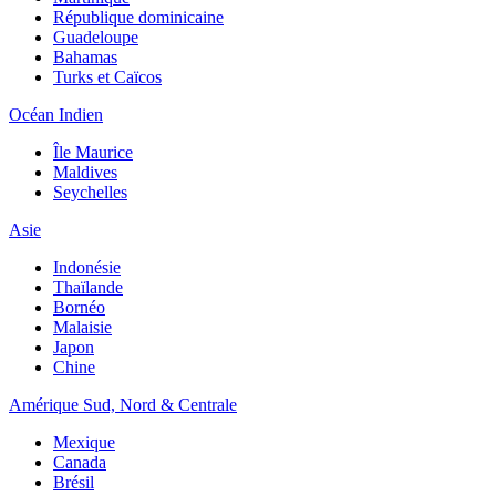
République dominicaine
Guadeloupe
Bahamas
Turks et Caïcos
Océan Indien
Île Maurice
Maldives
Seychelles
Asie
Indonésie
Thaïlande
Bornéo
Malaisie
Japon
Chine
Amérique Sud, Nord & Centrale
Mexique
Canada
Brésil