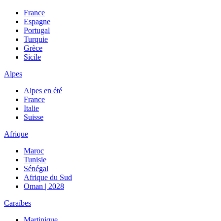
France
Espagne
Portugal
Turquie
Grèce
Sicile
Alpes
Alpes en été
France
Italie
Suisse
Afrique
Maroc
Tunisie
Sénégal
Afrique du Sud
Oman | 2028
Caraïbes
Martinique