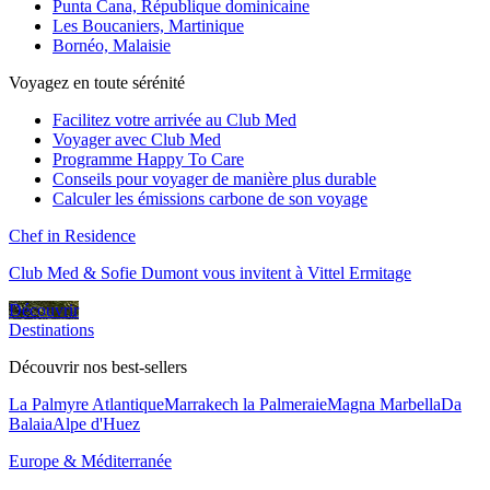
Punta Cana, République dominicaine
Les Boucaniers, Martinique
Bornéo, Malaisie
Voyagez en toute sérénité
Facilitez votre arrivée au Club Med
Voyager avec Club Med
Programme Happy To Care
Conseils pour voyager de manière plus durable
Calculer les émissions carbone de son voyage
Chef in Residence
Club Med & Sofie Dumont vous invitent à Vittel Ermitage
Découvrir
Destinations
Découvrir nos best-sellers
La Palmyre Atlantique
Marrakech la Palmeraie
Magna Marbella
Da
Balaia
Alpe d'Huez
Europe & Méditerranée