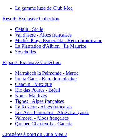
La gamme luxe de Club Med
Resorts Exclusive Collection
Cefalù - Sicile
Val d'Isère - Alpes françaises
Michès Playa Esmeralda - Rep. dominicaine
La Plantation d'Albion - Île Maurice
Seychelles
Espaces Exclusive Collection
Marrakech la Palmeraie - Maroc
Punta Cana - Rep. dominicaine
Cancun - Mexique
Rio das Pedras - Brésil
Kani - Maldives
Tignes - Alpes françaises
La Rosière - Alpes françaises
Les Arcs Panorama - Alpes françaises
Valmorel - Alpes françaises
Quebec Charlevoix - Canada
Croisières à bord du Club Med 2