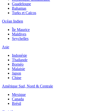
Guadeloupe
Bahamas
Turks et Caïcos
Océan Indien
Île Maurice
Maldives
Seychelles
Asie
Indonésie
Thaïlande
Bornéo
Malaisie
Japon
Chine
Amérique Sud, Nord & Centrale
Mexique
Canada
Brésil