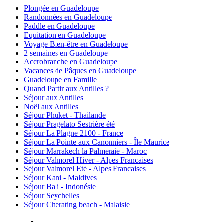
Plongée en Guadeloupe
Randonnées en Guadeloupe
Paddle en Guadeloupe
Equitation en Guadeloupe
Voyage Bien-être en Guadeloupe
2 semaines en Guadeloupe
Accrobranche en Guadeloupe
Vacances de Pâques en Guadeloupe
Guadeloupe en Famille
Quand Partir aux Antilles ?
Séjour aux Antilles
Noël aux Antilles
Séjour Phuket - Thailande
Séjour Pragelato Sestrière été
Séjour La Plagne 2100 - France
Séjour La Pointe aux Canonniers - Île Maurice
Séjour Marrakech la Palmeraie - Maroc
Séjour Valmorel Hiver - Alpes Francaises
Séjour Valmorel Eté - Alpes Francaises
Séjour Kani - Maldives
Séjour Bali - Indonésie
Séjour Seychelles
Séjour Cherating beach - Malaisie