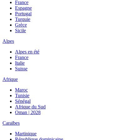
France
Espagne
Portugal
Turquie
Grèce
Sicile
Alpes
Alpes en été
France
Italie
Suisse
Afrique
Maroc
Tunisie
Sénégal
Afrique du Sud
Oman | 2028
Caraïbes
Martinique
République dominicaine