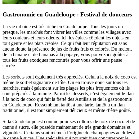
Gastronomie en Guadeloupe : Festival de douceurs
La vie urbaine est très riche en Guadeloupe. Tous les jours ou
presque, les marchés font vibrer les villes comme les villages avec
leurs couleurs et leurs odeurs. Ici, les épices côtoient les objets en
tout genre et les plats créoles. Ce qui fait leur réputation est sans
aucun doute la présence de jus de fruits frais et colorés. Du melon,
de la banane et de l’ananas à la papaye, vous pouvez ici goûter à
tous les fruits exotiques rencontrés pour vous offrir une pause
sucrée.
Les sorbets sont également très appréciés. Celui à la noix de coco est
même le sorbet signature de l’île. On en trouve donc sur tous les
marchés, mais également sur les plages les plus fréquentées où ils
sont préparés à la minute. Parmi les desserts, c’est également le flan
à la noix de coco qui fait la fierté des Antillais et de la gastronomie
en Guadeloupe. Ressemblant tantôt à une tarte, tantôt à un flan
traditionnel, il est tout simplement délicieux et mérite d’être goûté.
Si la Guadeloupe est connue pour ses cultures de noix de coco et de
canne à sucre, elle possède maintenant de très grands domaines et
vignobles. Certains sont même à l’origine de champagnes acidulés à
la canne à sucre. Une spécialité qui pourrait bien concurrencer le