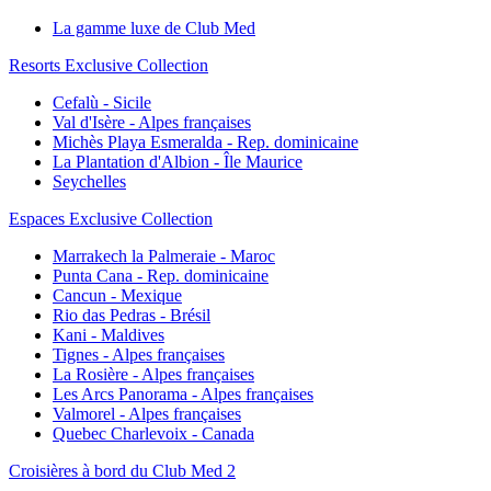
La gamme luxe de Club Med
Resorts Exclusive Collection
Cefalù - Sicile
Val d'Isère - Alpes françaises
Michès Playa Esmeralda - Rep. dominicaine
La Plantation d'Albion - Île Maurice
Seychelles
Espaces Exclusive Collection
Marrakech la Palmeraie - Maroc
Punta Cana - Rep. dominicaine
Cancun - Mexique
Rio das Pedras - Brésil
Kani - Maldives
Tignes - Alpes françaises
La Rosière - Alpes françaises
Les Arcs Panorama - Alpes françaises
Valmorel - Alpes françaises
Quebec Charlevoix - Canada
Croisières à bord du Club Med 2