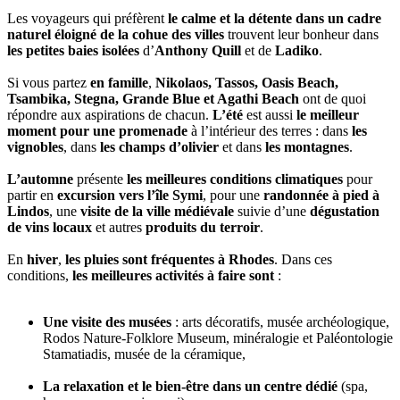
Les voyageurs qui préfèrent
le calme et la détente dans un cadre
naturel éloigné de la cohue des villes
trouvent leur bonheur dans
les petites baies isolées
d’
Anthony Quill
et de
Ladiko
.
Si vous partez
en famille
,
Nikolaos, Tassos, Oasis Beach,
Tsambika, Stegna, Grande Blue et Agathi Beach
ont de quoi
répondre aux aspirations de chacun.
L’été
est aussi
le meilleur
moment pour une promenade
à l’intérieur des terres : dans
les
vignobles
, dans
les champs d’olivier
et dans
les montagnes
.
L’automne
présente
les meilleures conditions climatiques
pour
partir en
excursion vers l’île Symi
, pour une
randonnée à pied à
Lindos
, une
visite de la ville médiévale
suivie d’une
dégustation
de vins locaux
et autres
produits du terroir
.
En
hiver
,
les pluies sont fréquentes à Rhodes
. Dans ces
conditions,
les meilleures activités à faire sont
:
Une visite des musées
: arts décoratifs, musée archéologique,
Rodos Nature-Folklore Museum, minéralogie et Paléontologie
Stamatiadis, musée de la céramique,
La relaxation et le bien-être dans un centre dédié
(spa,