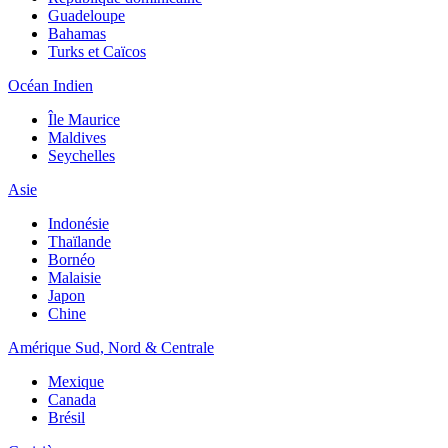
Guadeloupe
Bahamas
Turks et Caïcos
Océan Indien
Île Maurice
Maldives
Seychelles
Asie
Indonésie
Thaïlande
Bornéo
Malaisie
Japon
Chine
Amérique Sud, Nord & Centrale
Mexique
Canada
Brésil