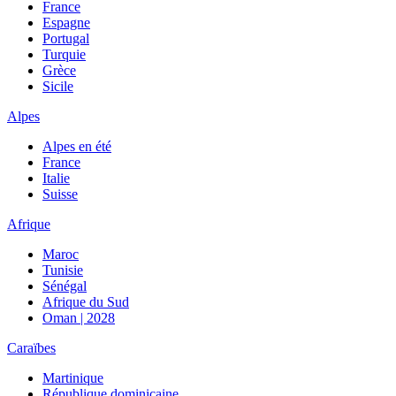
France
Espagne
Portugal
Turquie
Grèce
Sicile
Alpes
Alpes en été
France
Italie
Suisse
Afrique
Maroc
Tunisie
Sénégal
Afrique du Sud
Oman | 2028
Caraïbes
Martinique
République dominicaine