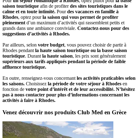
Pour
un séjour romantique à Rhodes
, optez plutôt pour
la basse
saison touristique
afin de profiter
des sites touristiques dans le
calme et en toute intimité.
Pour
des vacances en famille à
Rhodes
, optez pour
la saison qui vous permet de profiter
pleinement
d’un maximum d’activités qui rassemblent petits et
grands dans une ambiance conviviale.
Contactez-nous pour des
suggestions d’activités à Rhodes.
Par ailleurs, selon
votre budget
, vous pouvez choisir de partir à
Rhodes pendant
la haute saison touristique ou la basse saison
touristique
. Durant
la haute saison
, les prix sont généralement
supérieurs aux tarifs appliqués pendant la période de faible
affluence touristique.
En outre, renseignez-vous concernant
les activités praticables selon
les saisons.
Choisissez
la période de votre séjour à Rhodes
en
fonction de
votre point d’intérêt et de leur accessibilité.
N’hésitez
pas à nous contacter pour plus d’informations concernant les
activités à faire à Rhodes.
Venez découvrir nos produits Club Med en Grèce