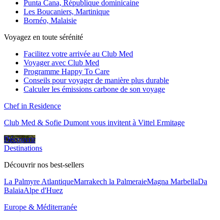
Punta Cana, République dominicaine
Les Boucaniers, Martinique
Bornéo, Malaisie
Voyagez en toute sérénité
Facilitez votre arrivée au Club Med
Voyager avec Club Med
Programme Happy To Care
Conseils pour voyager de manière plus durable
Calculer les émissions carbone de son voyage
Chef in Residence
Club Med & Sofie Dumont vous invitent à Vittel Ermitage
Découvrir
Destinations
Découvrir nos best-sellers
La Palmyre Atlantique
Marrakech la Palmeraie
Magna Marbella
Da
Balaia
Alpe d'Huez
Europe & Méditerranée