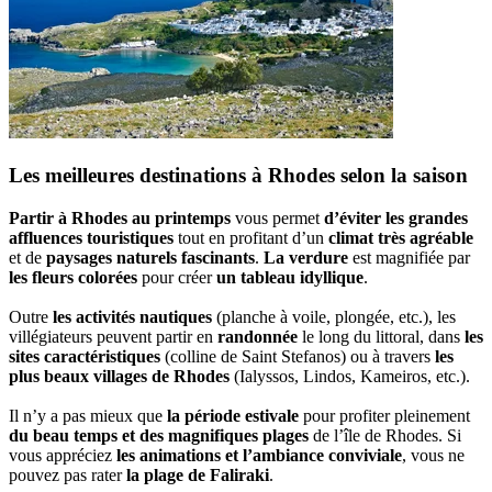
Les meilleures destinations à Rhodes selon la saison
Partir à Rhodes au printemps
vous permet
d’éviter les grandes
affluences touristiques
tout en profitant d’un
climat très agréable
et de
paysages naturels fascinants
.
La verdure
est magnifiée par
les fleurs colorées
pour créer
un tableau idyllique
.
Outre
les activités nautiques
(planche à voile, plongée, etc.), les
villégiateurs peuvent partir en
randonnée
le long du littoral, dans
les
sites caractéristiques
(colline de Saint Stefanos) ou à travers
les
plus beaux villages de Rhodes
(Ialyssos, Lindos, Kameiros, etc.).
Il n’y a pas mieux que
la période estivale
pour profiter pleinement
du beau temps et des magnifiques plages
de l’île de Rhodes. Si
vous appréciez
les animations et l’ambiance conviviale
, vous ne
pouvez pas rater
la plage de Faliraki
.