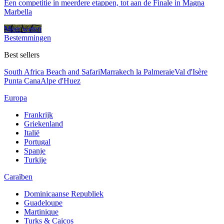
Een competitie in meerdere etappen, tot aan de Finale in Magna
Marbella
Meer weten
Bestemmingen
Best sellers
South Africa Beach and Safari
Marrakech la Palmeraie
Val d'Isère
Punta Cana
Alpe d'Huez
Europa
Frankrijk
Griekenland
Italië
Portugal
Spanje
Turkije
Caraïben
Dominicaanse Republiek
Guadeloupe
Martinique
Turks & Caicos