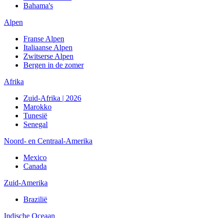
Bahama's
Alpen
Franse Alpen
Italiaanse Alpen
Zwitserse Alpen
Bergen in de zomer
Afrika
Zuid-Afrika | 2026
Marokko
Tunesië
Senegal
Noord- en Centraal-Amerika
Mexico
Canada
Zuid-Amerika
Brazilië
Indische Oceaan