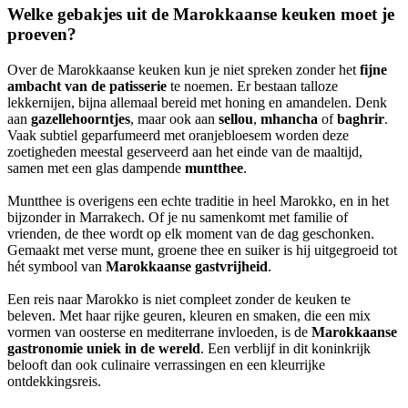
Welke gebakjes uit de Marokkaanse keuken moet je
proeven?
Over de Marokkaanse keuken kun je niet spreken zonder het
fijne
ambacht van de patisserie
te noemen. Er bestaan talloze
lekkernijen, bijna allemaal bereid met honing en amandelen. Denk
aan
gazellehoorntjes
, maar ook aan
sellou
,
mhancha
of
baghrir
.
Vaak subtiel geparfumeerd met oranjebloesem worden deze
zoetigheden meestal geserveerd aan het einde van de maaltijd,
samen met een glas dampende
muntthee
.
Muntthee is overigens een echte traditie in heel Marokko, en in het
bijzonder in Marrakech. Of je nu samenkomt met familie of
vrienden, de thee wordt op elk moment van de dag geschonken.
Gemaakt met verse munt, groene thee en suiker is hij uitgegroeid tot
hét symbool van
Marokkaanse gastvrijheid
.
Een reis naar Marokko is niet compleet zonder de keuken te
beleven. Met haar rijke geuren, kleuren en smaken, die een mix
vormen van oosterse en mediterrane invloeden, is de
Marokkaanse
gastronomie uniek in de wereld
. Een verblijf in dit koninkrijk
belooft dan ook culinaire verrassingen en een kleurrijke
ontdekkingsreis.