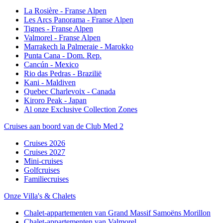
La Rosière - Franse Alpen
Les Arcs Panorama - Franse Alpen
Tignes - Franse Alpen
Valmorel - Franse Alpen
Marrakech la Palmeraie - Marokko
Punta Cana - Dom. Rep.
Cancún - Mexico
Rio das Pedras - Brazilië
Kani - Maldiven
Quebec Charlevoix - Canada
Kiroro Peak - Japan
Al onze Exclusive Collection Zones
Cruises aan boord van de Club Med 2
Cruises 2026
Cruises 2027
Mini-cruises
Golfcruises
Familiecruises
Onze Villa's & Chalets
Chalet-appartementen van Grand Massif Samoëns Morillon
Chalet-appartementen van Valmorel