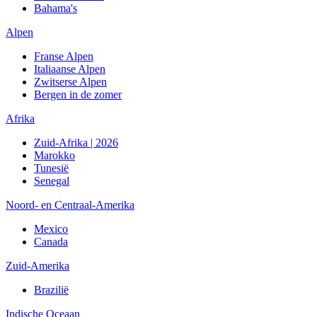
Bahama's
Alpen
Franse Alpen
Italiaanse Alpen
Zwitserse Alpen
Bergen in de zomer
Afrika
Zuid-Afrika | 2026
Marokko
Tunesië
Senegal
Noord- en Centraal-Amerika
Mexico
Canada
Zuid-Amerika
Brazilië
Indische Oceaan