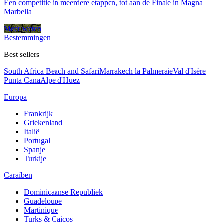
Een competitie in meerdere etappen, tot aan de Finale in Magna
Marbella
Meer weten
Bestemmingen
Best sellers
South Africa Beach and Safari
Marrakech la Palmeraie
Val d'Isère
Punta Cana
Alpe d'Huez
Europa
Frankrijk
Griekenland
Italië
Portugal
Spanje
Turkije
Caraïben
Dominicaanse Republiek
Guadeloupe
Martinique
Turks & Caicos