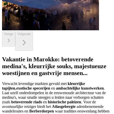
Vorige
Volgende
Vakantie in Marokko: betoverende
medina's, kleurrijke souks, majestueuze
woestijnen en gastvrije mensen...
Verwacht levendige markten gevuld met
kleurrijke
tapijten
,
exotische specerijen
en
ambachtelijke kunstwerken
.
Laat uzelf onderdompelen in de eeuwenoude architectuur van de
medina's, waar smalle steegjes u leiden naar verborgen schatten
zoals
betoverende riads
en
historische paleizen
. Voor de
avontuurlijke reiziger biedt het
Atlasgebergte
adembenemende
wandelroutes en
Berberdorpen
waar tradities eeuwenlang hebben