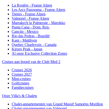
La Rosière - Franse Alpen
Les Arcs Panorama - Franse Alpen
Tignes - Franse Alpen
Valmorel - Franse Alpen
Marrakech la Palmeraie - Marokko
Punta Cana - Dom. Rep.
Cancún - Mexico
Rio das Pedras - Brazilië
Kani - Maldiven
Quebec Charlevoix - Canada
Kiroro Peak - Japan
Al onze Exclusive Collection Zones
Cruises aan boord van de Club Med 2
Cruises 2026
Cruises 2027
Mini-cruises
Golfcruises
Familiecruises
Onze Villa's & Chalets
Chalet-appartementen van Grand Massif Samoëns Morillon
Chalet-appartementen van Valmorel