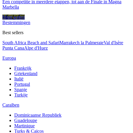
Een competitie in meerdere etappen, tot aan de Finale in Magna
Marbella
Meer weten
Bestemmingen
Best sellers
South Africa Beach and Safari
Marrakech la Palmeraie
Val d'Isère
Punta Cana
Alpe d'Huez
Europa
Frankrijk
Griekenland
Italië
Portugal
Spanje
Turkije
Caraïben
Dominicaanse Republiek
Guadeloupe
Martinique
Turks & Caicos