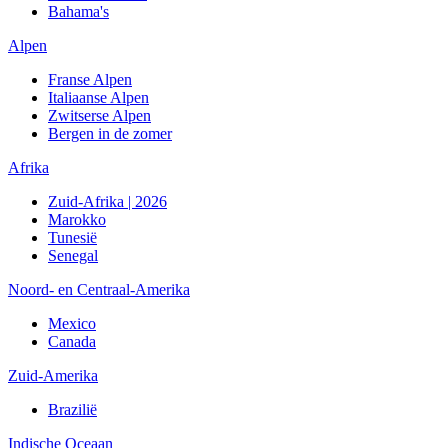
Bahama's
Alpen
Franse Alpen
Italiaanse Alpen
Zwitserse Alpen
Bergen in de zomer
Afrika
Zuid-Afrika | 2026
Marokko
Tunesië
Senegal
Noord- en Centraal-Amerika
Mexico
Canada
Zuid-Amerika
Brazilië
Indische Oceaan