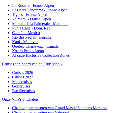
La Rosière - Franse Alpen
Les Arcs Panorama - Franse Alpen
Tignes - Franse Alpen
Valmorel - Franse Alpen
Marrakech la Palmeraie - Marokko
Punta Cana - Dom. Rep.
Cancún - Mexico
Rio das Pedras - Brazilië
Kani - Maldiven
Quebec Charlevoix - Canada
Kiroro Peak - Japan
Al onze Exclusive Collection Zones
Cruises aan boord van de Club Med 2
Cruises 2026
Cruises 2027
Mini-cruises
Golfcruises
Familiecruises
Onze Villa's & Chalets
Chalet-appartementen van Grand Massif Samoëns Morillon
Chalet-appartementen van Valmorel