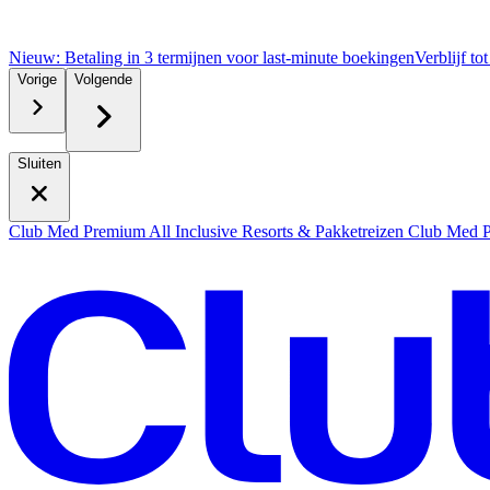
Nieuw: Betaling in 3 termijnen voor last-minute boekingen
Verblijf to
Vorige
Volgende
Sluiten
Club Med Premium All Inclusive Resorts & Pakketreizen
Club Med Pr