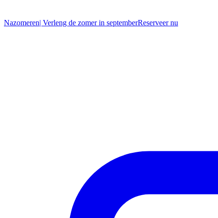
Nazomeren
| Verleng de zomer in september
R
eserveer nu