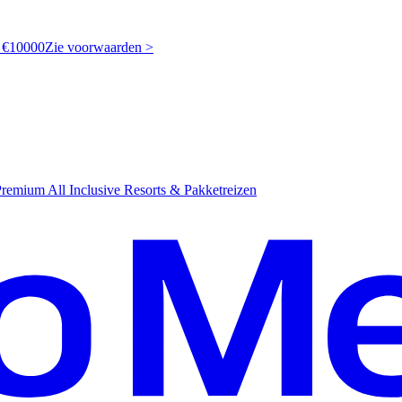
t €10000
Z
ie voorwaarden >
emium All Inclusive Resorts & Pakketreizen